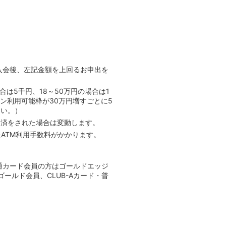
入会後、
左記
金額を上回るお申出を
は5千円、18～50万円の場合は1
ン利用可能枠が30万円増すごとに5
さい。）
返済をされた場合は変動します。
ATM利用手数料がかかります。
通カード会員の方はゴールドエッジ
はゴールド会員、CLUB-Aカード・普