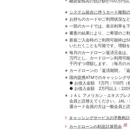
*
融資金残高の合計額が100万円以
システム統合に伴うカード種類
お持ちのカードやご利用状況な
一部のカードでは、表示利率を
審査の結果により、ご希望のご
新規ご入会時のご利用可能枠は5
いただくことも可能です。増額
毎月のカードローン返済元金は、カ
万円とし、カードローン利用可能
千円ずつ増額します。（毎月の
カードローンの「返済期間」「
国内提携ATMでのキャッシング
● お借入金額 1万円：110円（
● お借入金額 2万円以上：22
ＪＡＬ アメリカン・エキスプレ
会員と読替えてください。JAL・M
通カード会員の方は一般会員と
キャッシングサービスの手数料計
カードローンの利息計算照会