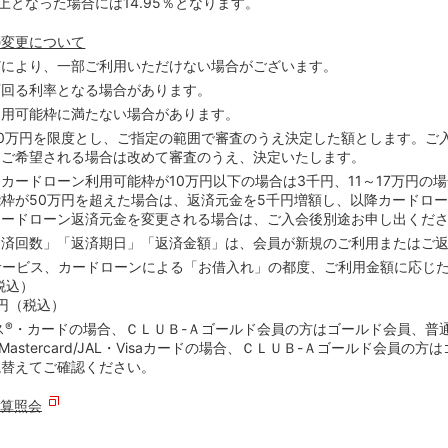
上となった場合には14.95％となります。
の変更について
どにより、一部ご利用いただけない場合がございます。
下回る利率となる場合があります。
利用可能枠に満たない場合があります。
0万円を限度とし、ご指定の範囲で審査のうえ決定した額とします。ご
をご希望される場合は改めて審査のうえ、決定いたします。
ードローン利用可能枠が10万円以下の場合は3千円、11～17万円の場合
枠が50万円を超えた場合は、返済元金を5千円増額し、以降カードロー
カードローン返済元金を変更される場合は、ご入会後別途お申し出くだ
返済回数」「返済期日」「返済金額」は、会員が新規のご利用またはご
サービス、カードローンによる「お借入れ」の都度、ご利用金額に応じた
税込）
0円（税込）
ス
®
・カードの場合、ＣＬＵＢ-Ａゴールド会員の方はゴールド会員、普
astercard/JAL・Visaカードの場合、ＣＬＵＢ-Ａゴールド会員の方
読替えてご確認ください。
算照会