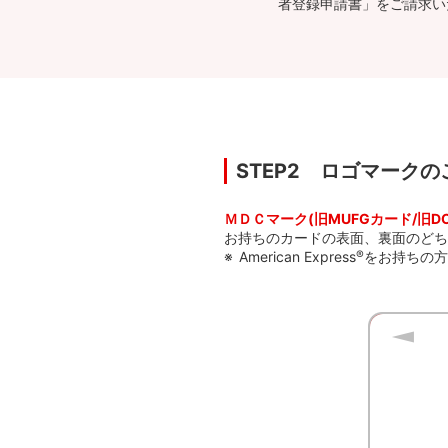
者登録申請書」をご請求い
STEP2 ロゴマークの
ＭＤＣマーク(旧MUFGカード/旧
お持ちのカードの表面、裏面のどち
American Express
®
をお持ちの