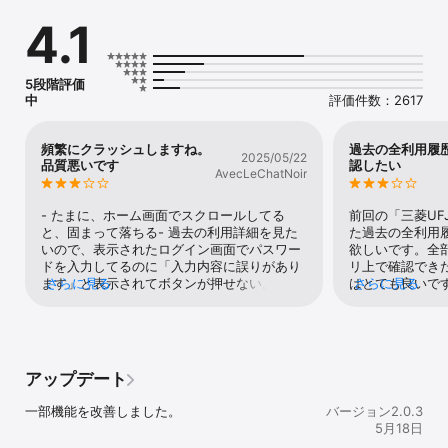
======= 【主な機能】 =======

4.1
◆お好きな認証方法で、安全にログイン

　パスコード設定を行うことで、次回以降のWeb会員サービス
5段階評価
「Net Branch」のID/パスワード入力を省略できます。

中
評価件数：2617
　パスコード認証・生体認証・Web会員サービス「Net Branch」の
ID/パスワードの都度入力、あなたに合った安全なログイン方法を利
用できます。

頻繁にクラッシュしますね。
過去の全利用履
2025/05/22
品質悪いです
認したい
AvecLeChatNoir
◆月ごとの明細がわかりやすく

　月々のご請求額がひと目でご確認いただけます。ご利用明細のご
- たまに、ホーム画面でスクロールしてる
前回の「三菱UF
確認もワンタップで可能です。

と、固まって落ちる- 過去の利用詳細を見た
た過去の全利用
いので、表示されたログイン画面でパスワー
欲しいです。全
◆ご利用状況の確認がかんたんに

ドを入力してるのに「入力内容に誤りがあり
リ上で確認でき
ます」と表示されてボタンが押せない。パス
さらに見る
はとても良いで
さらに見る
　前月比やご利用可能額を確認できるので、安心してカードをご利
ワードが合っていても合ってなくてもこの状
みも早いですし
用いただけます。

態で次に進めないので、これは致命的では…
お願いします。
【以前のレビュー】前のアプリの酷さを知っ
◆アプリ１つに複数カードを連携できる

ているだけに…前のアプリの、使うハードル
の高さと比較すれば、本当にスタンダードな
アップデート
　ＭＤＣマーク(旧MUFGカード/旧DCカード)が入ったカードも
良いアプリに思えます。なぜこれをはじめか
「NICOSカードアプリ」でまとめて管理できます。

らしなかったのか、不思議。
一部機能を改善しました。
バージョン2.0.3
5月18日