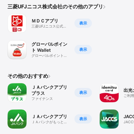
三菱UFJニコス株式会社のその他のアプリ
ＭＤＣアプリ
表示
三菱UFJニコス公式ア
プリ
グローバルポイン
表示
ト Wallet
グローバルポイントを
使ってお買い物！
その他のおすすめ
ＪＡバンクアプリ
出光
表示
プラス
ご利
ファイナンス
確認
ＪＡバンクアプリ
JAC
表示
ＪＡバンクがもっと身
JAC
近な毎日に。