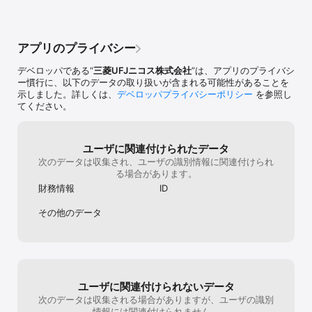
======= 【利用条件】 =======

・ご利用には、Web会員サービス「Net Branch」のID（登録無料）
が必要です。

アプリのプライバシー
・三菱UFJニコスが発行するクレジットカードの個人会員の方がご
デベロッパである“
三菱UFJニコス株式会社
”は、アプリのプライバシ
利用いただけます。

ー慣行に、以下のデータの取り扱いが含まれる可能性があることを
示しました。詳しくは、
デベロッパプライバシーポリシー
を参照し
　※家族カード、法人カードなど、一部サービスをご利用いただけな
てください。
いカードがございます。

======= 【注意事項】 ======= 

ユーザに関連付けられたデータ
・システムメンテナンスにより、ログインまたはご請求額やご利用
次のデータは収集され、ユーザの識別情報に関連付けられ
明細などの情報を取得できない場合がございます。三菱UFJニコス
る場合があります。
WEBサイトのサービス停止スケジュールをご確認ください。 

財務情報
ID
・お客さまのご利用環境やインターネット環境などの理由によって
その他のデータ
は、正常に情報が取得できず、エラーとなる場合がございます。

・ダウンロードや利用時にかかる通信料は、お客さまのご負担とな
ります。 

・掲載の画像はすべてイメージです。

ユーザに関連付けられないデータ
・本アプリより提供する懸賞について、Apple Inc.、Apple Japan 
次のデータは収集される場合がありますが、ユーザの識別
Inc.（アップルジャパン合同会社）は、一切関係がありません。
情報には関連付けられません。