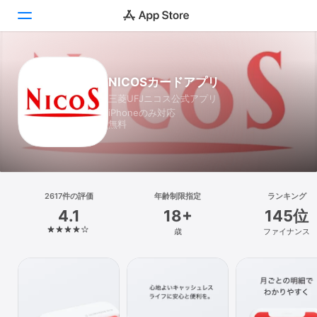
Today
NICOSカードアプリ
三菱UFJニコス公式アプリ
ゲーム
iPhoneのみ対応
無料
アプリ
Arcade
検索
2617件の評価
年齢制限指定
ランキング
4.1
18+
145位
プラットフォーム
歳
ファイナンス
iPhone
iPad
Mac
Vision