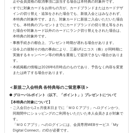
止や会員資格の取消事項に該当する場合は本特典の対象外です。
・すでに対象カードをお持ちの方が、カードブランドまたはカードデザ
インの切り替え・追加をされた場合でも、新規入会とはみなされず、
本特典の対象外です。また、対象カードに新規ご入会いただいた場合
でも、本特典のプレゼントまでにカードブランドの切り替え等をされ
た場合や対象カード以外のカードにランク切り替えをされた場合は、
本特典の対象外です。
・事務手続きの都合上、プレゼント時期が遅れる場合があります。
・法令上の規制その他の事由により、三菱UFJニコス（株）が同時期に
実施するキャンペーン等の特典を重複して提供できない場合がありま
す。
・本紙掲載の情報は2026年6月時点のものであり、予告なく内容を変更
または終了する場合があります。
＜新規ご入会特典 各特典毎のご留意事項＞
● グローバルポイント（以下、「ポイント」）プレゼントについて
【本特典の対象について】
・ご入会日から2ヵ月後末日までに「ＭＤＣアプリ」へログインかつ、
同期間中にショッピングのご利用をいただいた本人会員さまが対象で
す。
「ＭＤＣアプリ」へのログインには、会員専用WEBサービス「My
Digital Connect」のIDが必要です。