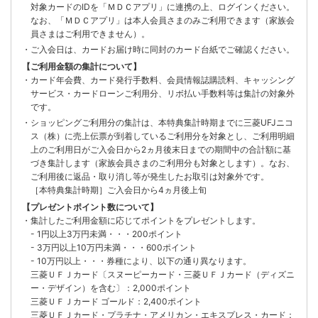
対象カードのIDを「ＭＤＣアプリ」に連携の上、ログインください。
なお、「ＭＤＣアプリ」は本人会員さまのみご利用できます（家族会
員さまはご利用できません）。
・ご入会日は、カードお届け時に同封のカード台紙でご確認ください。
【ご利用金額の集計について】
・カード年会費、カード発行手数料、会員情報誌購読料、キャッシング
サービス・カードローンご利用分、リボ払い手数料等は集計の対象外
です。
・ショッピングご利用分の集計は、本特典集計時期までに三菱UFJニコ
ス（株）に売上伝票が到着しているご利用分を対象とし、ご利用明細
上のご利用日がご入会日から2ヵ月後末日までの期間中の合計額に基
づき集計します（家族会員さまのご利用分も対象とします）。なお、
ご利用後に返品・取り消し等が発生したお取引は対象外です。
［本特典集計時期］ご入会日から4ヵ月後上旬
【プレゼントポイント数について】
・集計したご利用金額に応じてポイントをプレゼントします。
- 1円以上3万円未満・・・200ポイント
- 3万円以上10万円未満・・・600ポイント
- 10万円以上・・・券種により、以下の通り異なります。
三菱ＵＦＪカード〔スヌーピーカード・三菱ＵＦＪカード（ディズニ
ー・デザイン）を含む〕：2,000ポイント
三菱ＵＦＪカード ゴールド：2,400ポイント
三菱ＵＦＪカード・プラチナ・アメリカン・エキスプレス・カード：