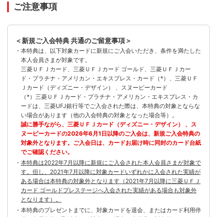
ご注意事項
＜新規ご入会特典 共通のご留意事項＞
・本特典は、以下対象カードに新規にご入会いただき、条件を満たした
本人会員さまが対象です。
三菱ＵＦＪカード、三菱ＵＦＪカード ゴールド、三菱ＵＦＪカー
ド・プラチナ・アメリカン・エキスプレス・カード（*）、三菱ＵＦ
Ｊカード（ディズニー・デザイン） 、スヌーピーカード
（*）三菱ＵＦＪカード・プラチナ・アメリカン・エキスプレス・カ
ードは、三菱UFJ銀行等でご入会された際は、本特典の対象とならな
い場合があります（他の入会特典の対象となった場合等）。
誠に勝手ながら、三菱ＵＦＪカード（ディズニー・デザイン） 、ス
ヌーピーカードの2026年6月1日以降のご入会は、新規ご入会特典の
対象外となります。ご入会日は、カードお届け時に同封のカード台紙
でご確認ください。
・
本特典は2022年7月以降に新規にご入会された本人会員さまが対象で
す。但し、2021年7月以降に対象カードいずれかに入会された実績が
ある場合は本特典の対象外となります（2021年7月以降に三菱ＵＦＪ
カード ゴールドプレステージへ入会された実績がある場合も対象外
となります）。
・本特典のプレゼントまでに、対象カードを退会、またはカード利用停