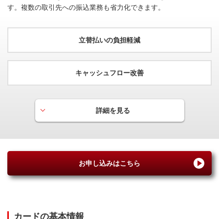
す。複数の取引先への振込業務も省力化できます。
立替払いの負担軽減
ETC
キャッシュフロー改善
有料道路の料金をキャッシュレスでスムーズに通行いただ
けます。
詳細を見る
立替払いの負担軽減
交通費や仕入れ等の仮払いや従業員による立替払いに関す
会員専用WEBサービス「My Digital Connect」
る業務が軽減されます。
スマートフォンでカンタンにご請求額・ポイント照会等が
お申し込みはこちら
ご利用いただけます。
※ご利用前に「ビジネス会員用照会者登録申請書」のご提出が必要で
す。
カードの基本情報