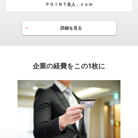
ＰＯＩＮＴ名人．ｃｏｍ
詳細を見る
グローバルPLUS
月間のショッピングご利用金額に応じて当月の基本ポイント
を優遇するサービスです。
企業の経費をこの1枚に
一般の場合
月間のご利用が10万円以上の方は、
基本ポイント
20％分
の
を加算いたします。
※月間（1ヵ月）のご利用は、原則毎月16日～翌月15日を対象期間とし、
翌々月ご請求分にポイント付与いたします。