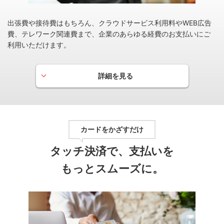
出張費や接待費はもちろん、クラウドサービス利用料やWEB広告
ＰＯＩＮＴ名人．ｃｏｍ
費、テレワーク関連費まで、企業のあらゆる経費のお支払いにご
ＰＯＩＮＴ名人．ｃｏｍなら、いつものネットショッ
利用いただけます。
ピングでカードのポイントを賢く、お得にためられま
す。
詳細を見る
カードをかざすだけ
タッチ決済で、支払いを
もっとスムーズに。