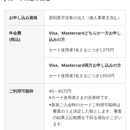
お申し込み資格
原則黒字決算の法人（個人事業主含む）
キャッシュフロー改善
年会費
Visa、Mastercardどちらか一方お申し
(税込)
込みの方
経費の支払いをカードに1本化することで、毎月の経費の支
払日を固定。社用資本を効率的に運用いただけます。
カード使用者1名さまにつき1,375円
Visa、Mastercard両方お申し込みの方
カード使用者1名さまにつき1,650円
ご利用可能枠
40～80万円
※カード使用者さまの合算枠です。
※新規ご入会時のカードご利用可能枠は
審査のうえ決定した額とします。審査
の結果上記範囲を下回る場合がござい
ます。