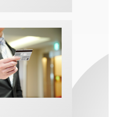
応じて当月の基本ポ
方は、
たします。
ます。
つものネットショッ
、お得にためられま