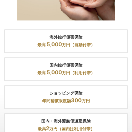
国内主要空港に加え、ダニエル・K・イノウエ国際空港
（ホノルル）のラウンジも無料でご利用いただけます。待
ち時間も快適に。ソフトドリンクや新聞・雑誌などのサー
ビスでおくつろぎください。
海外旅行傷害保険
5,000
最高
万円（自動付帯）
ねっとJALオンライン
国内旅行傷害保険
JALオンライン専用運賃など各種割引運賃がご利用いただ
5,000
最高
万円（利用付帯）
けます。
ショッピング保険
300
年間補償限度額
万円
国内・海外渡航便遅延保険
2
最高
万円（国内は利用付帯）