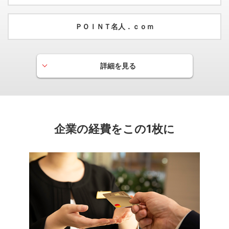
ＰＯＩＮＴ名人．ｃｏｍ
詳細を見る
グローバルPLUS
月間のショッピングご利用金額に応じて当月の基本ポイント
を優遇するサービスです。
企業の経費をこの1枚に
ゴールドの場合
月間のご利用が10万円以上の方は、
基本ポイント
50％分
の
を加算いたします。