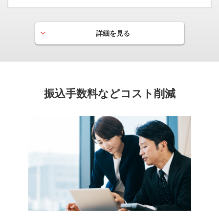
ETC
有料道路の料金をキャッシュレスでスムーズに通行いただ
けます。
詳細を見る
海外旅行傷害保険
5,000
最高
万円（自動付帯）
海外旅行中の事故、病気やケガの治療費、携行品の破損、盗
難などの損害を幅広く補償します。
会員専用WEBサービス「My Digital Connect」
振込手数料などコスト削減
国内旅行傷害保険
スマートフォンでカンタンにご請求額・ポイント照会等が
ご利用いただけます。
5,000
最高
万円（利用付帯）
※ご利用前に「ビジネス会員用照会者登録申請書」のご提出が必要で
国内旅行中の事故によるケガの治療費などの損害を幅広く補
す。
償します。
※国内でのホテル・航空券のお支払いを事前にカードでご利用いただく
と宿泊中の火災・爆発事故、搭乗中の事故などに適用します。
ショッピング保険
300
年間補償限度額
万円
カードで購入された品物の破損、盗難などの損害を購入日よ
り90日間補償します。