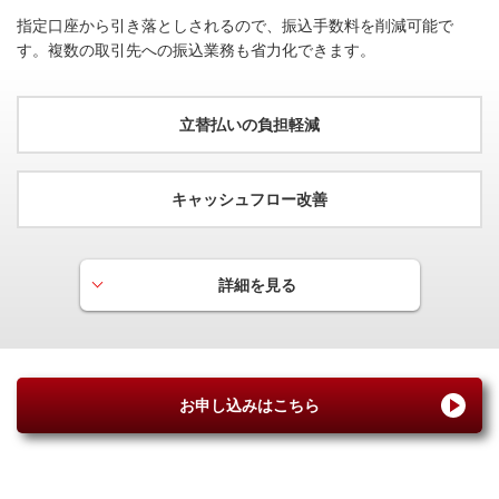
国内・海外渡航便遅延保険
指定口座から引き落としされるので、振込手数料を削減可能で
2
す。複数の取引先への振込業務も省力化できます。
最高
万円（国内は利用付帯）
海外出張や旅行中の航空便もしくは航空便に預けた手荷物の
遅延などにより、ご負担された費用（食事代金や衣類購入費
立替払いの負担軽減
用など）を補償いたします。
※国内旅行は航空券などのお支払いを事前にカードでご利用いただいた
場合に適用となります。
キャッシュフロー改善
詳細を見る
立替払いの負担軽減
交通費や仕入れ等の仮払いや従業員による立替払いに関す
る業務が軽減されます。
お申し込みはこちら