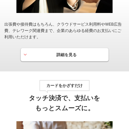
※月間（1ヵ月）のご利用は、原則毎月16日～翌月15日を対象期間とし、
翌々月ご請求分にポイント付与いたします。
出張費や接待費はもちろん、クラウドサービス利用料やWEB広告
ＰＯＩＮＴ名人．ｃｏｍ
費、テレワーク関連費まで、企業のあらゆる経費のお支払いにご
ＰＯＩＮＴ名人．ｃｏｍなら、いつものネットショッ
利用いただけます。
ピングでカードのポイントを賢く、お得にためられま
す。
詳細を見る
カードをかざすだけ
タッチ決済で、支払いを
もっとスムーズに。