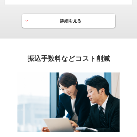
ETC
有料道路の料金をキャッシュレスでスムーズに通行いただ
けます。
詳細を見る
海外旅行傷害保険
5,000
最高
万円（自動付帯）
海外旅行中の事故、病気やケガの治療費、携行品の破損、盗
難などの損害を幅広く補償します。
会員専用WEBサービス「My Digital Connect」
振込手数料などコスト削減
国内旅行傷害保険
スマートフォンでカンタンにご請求額・ポイント照会等が
ご利用いただけます。
5,000
最高
万円（利用付帯）
※ご利用前に「ビジネス会員用照会者登録申請書」のご提出が必要で
国内旅行中の事故によるケガの治療費などの損害を幅広く補
す。
償します。
※国内でのホテル・航空券のお支払いを事前にカードでご利用いただく
と宿泊中の火災・爆発事故、搭乗中の事故などに適用します。
ショッピング保険
300
年間補償限度額
万円
カードで購入された品物の破損、盗難などの損害を購入日よ
り90日間補償します。