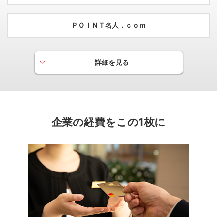
ＰＯＩＮＴ名人．ｃｏｍ
詳細を見る
グローバルPLUS
月間のショッピングご利用金額に応じて当月の基本ポイント
を優遇するサービスです。
企業の経費をこの1枚に
ゴールドの場合
月間のご利用が10万円以上の方は、
基本ポイント
50％分
の
を加算いたします。