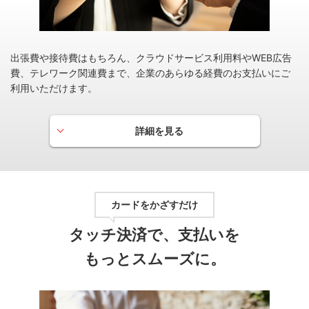
※月間（1ヵ月）のご利用は、原則毎月16日～翌月15日を対象期間とし、
翌々月ご請求分にポイント付与いたします。
出張費や接待費はもちろん、クラウドサービス利用料やWEB広告
ＰＯＩＮＴ名人．ｃｏｍ
費、テレワーク関連費まで、企業のあらゆる経費のお支払いにご
ＰＯＩＮＴ名人．ｃｏｍなら、いつものネットショッ
利用いただけます。
ピングでカードのポイントを賢く、お得にためられま
す。
詳細を見る
カードをかざすだけ
タッチ決済で、支払いを
もっとスムーズに。