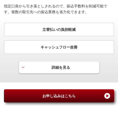
国内・海外渡航便遅延保険
指定口座から引き落としされるので、振込手数料を削減可能で
2
す。複数の取引先への振込業務も省力化できます。
最高
万円（国内は利用付帯）
海外出張や旅行中の航空便もしくは航空便に預けた手荷物の
遅延などにより、ご負担された費用（食事代金や衣類購入費
立替払いの負担軽減
用など）を補償いたします。
※国内旅行は航空券などのお支払いを事前にカードでご利用いただいた
場合に適用となります。
キャッシュフロー改善
詳細を見る
立替払いの負担軽減
交通費や仕入れ等の仮払いや従業員による立替払いに関す
る業務が軽減されます。
お申し込みはこちら