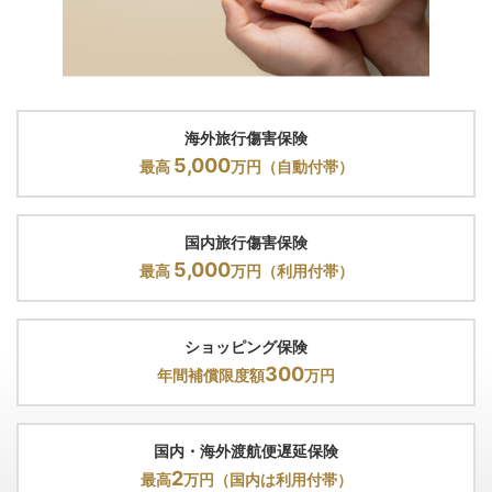
国内主要空港に加え、ダニエル・K・イノウエ国際空港
（ホノルル）のラウンジも無料でご利用いただけます。待
ち時間も快適に。ソフトドリンクや新聞・雑誌などのサー
ビスでおくつろぎください。
海外旅行傷害保険
5,000
最高
万円（自動付帯）
ねっとJALオンライン
国内旅行傷害保険
JALオンライン専用運賃など各種割引運賃がご利用いただ
5,000
最高
万円（利用付帯）
けます。
ショッピング保険
300
年間補償限度額
万円
国内・海外渡航便遅延保険
2
最高
万円（国内は利用付帯）