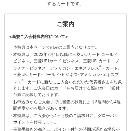
するカードです。
ご案内
<新規ご入会特典内容について>
・本特典は本ページでのみのご案内となります。
・本特典は、2022年7月1日以降に三菱UFJカード ゴールド
ビジネス、三菱UFJカード ビジネス、三菱UFJカード・プ
®
ラチナ・ビジネス・アメリカン・エキスプレス
・カード、
三菱UFJカード･ゴールド･ビジネス･アメリカン･エキスプ
®
レス
・カードに新たにご入会いただいた代表者さまを対象
とします。ご入会日はカードをお届けする際のカード送付
台紙に記載しております。
・お申込みからご入会までに審査の状況により3週間から4週
間程度かかる場合があります。
・本特典は、ご入会から4ヶ月後のご請求月に、グローバル
ポイントを付与します。
・事務手続きの都合上、ポイント付与の時期が遅れる場合が