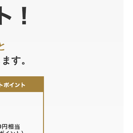
と
します。