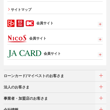
家族カード
サイトマップ
エクスプレス予約サービス（プラスEX会員）
Apple Pay
会員サイト
タッチ決済
ポイントプログラム
会員サイト
特典・サービス
選べるお支払方法
ポイントプログラム
カードローン・キャッシング
会員サイト
特典・サービス
お客さまサポート
選べるお支払方法
ポイントプログラム
サイトマップ
キャッシング
特典・サービス
お客さまサポート
ローンカード/マイベストのお客さま
選べるお支払方法
サイトマップ
キャッシング
法人のお客さま
お客さまサポート
ご利用・お支払い方法
サイトマップ
事業者・加盟店のお客さま
ご利用・お支払い方法
カードをつくる
各種照会・お手続き
ATMネットワーク
会社情報