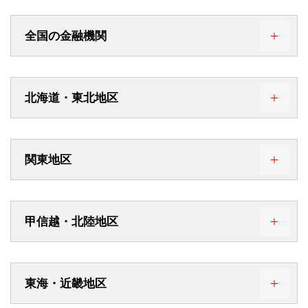
全国の金融機関
金融機関名
カードローン
キャッシング
カ
北海道・東北地区
三菱UFJ銀行
●
●
金融機関名
都道府県名
カードローン
キャ
三井住友銀行
●
●
関東地区
北海道銀行
北海道
●
みずほ銀行
●
●
金融機関名
都道府県名
カードローン
キャッシ
北洋銀行
北海道
●
甲信越・北陸地区
りそな銀行
●
●
常陽銀行
茨城県
●
●
青森みちのく銀行
青森県
●
埼玉りそな銀行
●
●
金融機関名
都道府県名
カードローン
キャッ
筑波銀行
茨城県
●
●
東海・近畿地区
北都銀行
秋田県
●
三菱UFJ信託銀行
○
山梨中央銀行
山梨県
●
●