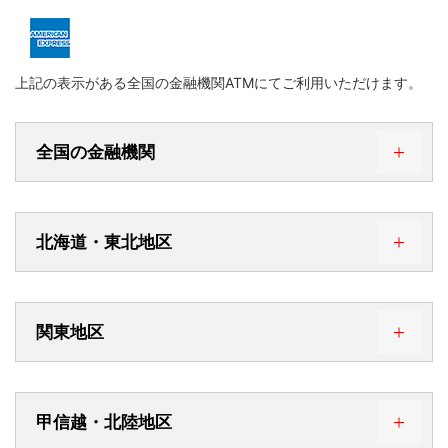
上記の表示がある全国の金融機関ATMにてご利用いただけます。
全国の金融機関
北海道・東北地区
三菱UFJ銀行 ＊
三井住友銀行
北洋銀行
ゆうちょ銀行 ＊
ローソン銀行 ＊ （注）
関東地区
セブン銀行 ＊
東和銀行
イオン銀行
®
甲信越・北陸地区