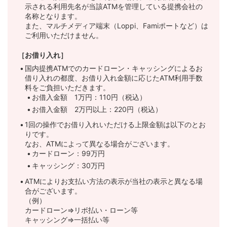
百五銀行
三重県
一部の信用金庫ではご返済がご利用い
●
●
示される利用先名が当該ATMを管理している提携会社の
ご注意事項
金庫にお問い合わせください。
北九州銀行
福岡県
●
名称となります。
東日本銀行
東京都
●
●
西京銀行
山口県
●
●
東邦銀行
福島県
●
また、マルチメディア端末（Loppi、Famiポートなど）は
三十三銀行
三重県
●
●
ご利用いただけません。
▲
●
佐賀銀行
佐賀県
横浜銀行
神奈川県
●
●
山口銀行
山口県
●
●
大東銀行
福島県
●
［お借り入れ］
滋賀銀行
滋賀県
●
●
信用組合
一部の信用組合ではカードローンのお
佐賀共栄銀行
佐賀県
●
国内提携ATMでのカードローン・キャッシングによるお
神奈川銀行
神奈川県
●
●
阿波銀行
徳島県
●
●
福島銀行
リボのご返済がご利用いただけません
福島県
●
借り入れの都度、お借り入れ金額に応じたATM利用手数
南都銀行
奈良県
●
●
料をご負担いただきます。
合わせください。
十八親和銀行
長崎県
●
お借入金額 1万円：110円（税込）
ご注意事項
徳島大正銀行
徳島県
●
●
ご注意事項
京都銀行
京都府
●
●
お借入金額 2万円以上：220円（税込）
ご注意事項
長崎銀行
長崎県
●
1回の操作でお借り入れいただける上限金額は以下のとお
百十四銀行
香川県
●
●
関西みらい銀行
りです。
大阪府
●
●
なお、ATMによって異なる場合がございます。
肥後銀行
熊本県
●
香川銀行
カードローン：99万円
香川県
●
●
池田泉州銀行
大阪府
●
●
キャッシング：30万円
熊本銀行
熊本県
●
伊予銀行
愛媛県
●
●
ATMによりお支払い方法の表示が当社の表示と異なる場
紀陽銀行
和歌山県
●
●
合がございます。
大分銀行
大分県
（例）
愛媛銀行
愛媛県
●
●
カードローン⇒リボ払い・ローン等
但馬銀行
兵庫県
●
●
キャッシング⇒一括払い等
豊和銀行
大分県
●