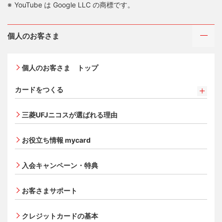
YouTube は Google LLC の商標です。
個人のお客さま
個人のお客さま トップ
カードをつくる
カードをつくるトップ
三菱UFJニコスが選ばれる理由
三菱ＵＦＪカード
三菱ＵＦＪカード ゴールド
お役立ち情報 mycard
三菱ＵＦＪカード・プラチナ・アメリカン・エキスプレ
®
ス
・カード
入会キャンペーン・特典
オンライン入会申し込みの流れ
追加できるカード・機能
お客さまサポート
UnionPay（銀聯）カード
ETCカード
クレジットカードの基本