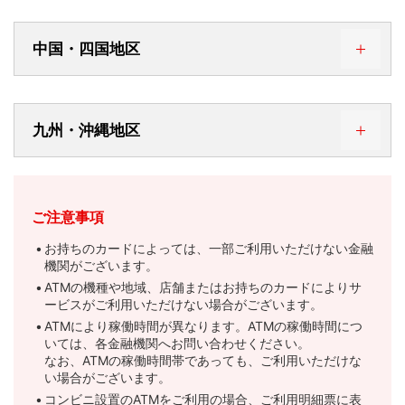
足利銀行
栃木県
●
●
秋田銀行
秋田県
●
ローソン銀行
金融機関名
都道府県名
カードローン
キャッ
●
●
大光銀行
新潟県
●
●
中国・四国地区
栃木銀行
栃木県
●
●
荘内銀行
山形県
●
清水銀行
静岡県
●
●
セブン銀行
●
●
第四北越銀行
新潟県
●
●
東和銀行
群馬県
●
●
金融機関名
都道府県名
カードローン
キャッシ
山形銀行
山形県
●
静岡銀行
静岡県
●
●
九州・沖縄地区
イオン銀行
●
●
八十二長野銀行
長野県
●
●
群馬銀行
群馬県
●
中国銀行
岡山県
●
●
きらやか銀行
山形県
●
スルガ銀行
静岡県
●
●
農業協同組合
●
●
北陸銀行
富山県
●
●
金融機関名
都道府県名
カードローン
キャ
武蔵野銀行
埼玉県
●
●
トマト銀行
岡山県
●
●
岩手銀行
岩手県
●
ご注意事項
大垣共立銀行
岐阜県
●
●
漁業協同組合
○
富山銀行
富山県
●
●
西日本シティ銀行
福岡県
●
千葉銀行
千葉県
●
●
お持ちのカードによっては、一部ご利用いただけない金融
広島銀行
広島県
●
●
東北銀行
岩手県
●
機関がございます。
ゆうちょ銀行
十六銀行
岐阜県
●
●
●
●
富山第一銀行
富山県
●
●
ATMの機種や地域、店舗またはお持ちのカードによりサ
福岡銀行
福岡県
●
千葉興業銀行
千葉県
●
●
もみじ銀行
広島県
●
●
ービスがご利用いただけない場合がございます。
北日本銀行
岩手県
●
労働金庫
名古屋銀行
愛知県
●
●
●
ATMにより稼働時間が異なります。ATMの稼働時間につ
北國銀行
石川県
●
●
筑邦銀行
福岡県
●
京葉銀行
千葉県
●
●
いては、各金融機関へお問い合わせください。
鳥取銀行
鳥取県
●
●
仙台銀行
宮城県
●
なお、ATMの稼働時間帯であっても、ご利用いただけな
あいち銀行
愛知県
●
●
●
●
福井銀行
福井県
●
●
い場合がございます。
福岡中央銀行
福岡県
●
きらぼし銀行
東京都
●
●
信用金庫
島根銀行
島根県
●
●
コンビニ設置のATMをご利用の場合、ご利用明細票に表
七十七銀行
宮城県
●