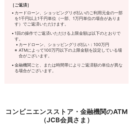
四国銀行
高知県
●
●
［ご返済］
みなと銀行
兵庫県
●
カードローン、ショッピングリボ払いのご利用元金の一部
宮崎銀行
宮崎県
●
を1千円以上1千円単位（一部、1万円単位の場合がありま
高知銀行
高知県
●
●
す）でご返済いただけます。
ご注意事項
宮崎太陽銀行
宮崎県
●
1回の操作でご返済いただける上限金額は以下のとおりで
ご注意事項
す。
カードローン、ショッピングリボ払い：100万円
鹿児島銀行
鹿児島県
●
ATMによって100万円以下の上限金額を設定している場
合がございます。
南日本銀行
鹿児島県
●
金融機関ごと、または時間帯によりご返済額の単位が異な
る場合がございます。
琉球銀行
沖縄県
●
沖縄海邦銀行
沖縄県
●
ご注意事項
コンビニエンスストア・金融機関のATM
（JCB会員さま）