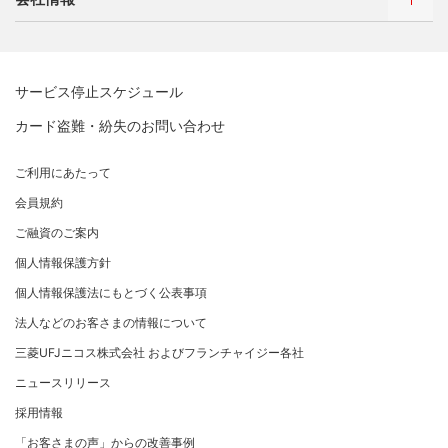
借入時残高スライドリボルビング方式
新規契約をご希望のお客さま
特典・サービス
Q&A・お問い合わせ
定額リボルビング(毎月元利定額返済)方式
新規契約をご希望のお客さま
特典・サービス
三菱UFJニコスについて
加盟店契約のあるお客さま
各種照会・お手続き
お取り扱いいただけるカード情報とお支払い情報
三菱UFJニコス ローンカード 各種規約
三菱ＵＦＪカード会員の方
サービス停止スケジュール
三菱UFJニコスについて
割賦販売法における加盟店さまの遵守事項について
新規加盟に関するお問い合わせ
NICOSカード会員の方
カード盗難・紛失のお問い合わせ
企業姿勢・ポリシー
サービス・ソリューション
経営ビジョン・行動規範
法人のお客さま サイトマップ
加盟店規約/その他ご注意事項
®
アメリカン・エキスプレス
・カード 会員限定サービス
企業姿勢・ポリシー
サービス・ソリューション
ごあいさつ
個人情報のお取り扱いに関するお願い
ご利用にあたって
サステナビリティへの取り組み
プラチナ会員さま専用の特別なサービス Platinum
よくあるご質問
コンプライアンス
お問い合わせ
クレジット決済端末機
会社概要
[EC加盟店さまへ] 情報漏えい対策のお願い
Special Service
会員規約
サステナビリティへの取り組み
コーポレートガバナンスについて
各種決済方法
事業内容
[EC加盟店さまへ] 不正ログイン対策のお願い
大規模企業のお客さまだけにご利用いただけるサービス
ニュースリリース
事業者・加盟店のお客さま
サイトマップ
ご融資のご案内
SDGsの達成に向けて
法人向けポータルサイト
情報セキュリティの取り組み
ECサイト向け決済代行サービス（株式会社ペイジェン
財務情報
[EC加盟店さまへ] EMV3Dセキュアの導入について
個人情報保護方針
復興支援活動
ト）
リスク管理
電子公告
採用情報
[対面加盟店さまへ] 不正利用対策のお願い
法人向けポータルサイト
お客さまに寄り添う
個人情報保護法にもとづく公表事項
セキュリティサービス
マネー・ローンダリングおよびテロ資金供与等の対策に
ご契約店舗追加のご案内
関する取り組み
従業員とともに
法人などのお客さまの情報について
お問い合わせ
お取扱種別のご案内
個人情報保護方針
MUFGグループ/サステナビリティサイト
三菱UFJニコス株式会社 およびフランチャイジー各社
売上に関するお手続き
クレジットポリシー
重要なお知らせ
ニュースリリース
売上票・備品のご請求
金融商品販売などの勧誘方針
採用情報
ブランドマークのご利用
会社情報 サイトマップ
お客さま応対における当社の方針
「お客さまの声」からの改善事例