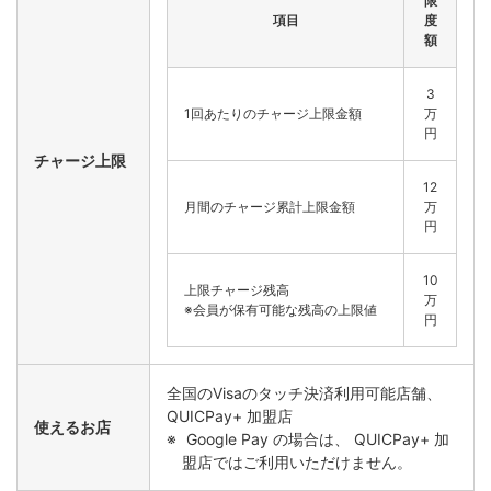
限
項目
度
額
3
1回あたりのチャージ上限金額
万
円
チャージ上限
12
月間のチャージ累計上限金額
万
円
10
上限チャージ残高
万
※会員が保有可能な残高の上限値
円
全国のVisaのタッチ決済利用可能店舗、
QUICPay+ 加盟店
使えるお店
Google Pay の場合は、 QUICPay+ 加
盟店ではご利用いただけません。