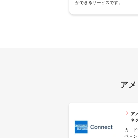
ができるサービスです。
アメ
ア
ネ
カ－ド
ペ－ン