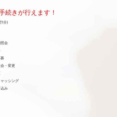
手続きが行えます！
1分)
細照会
会
応募
照会・変更
更
キャッシング
し込み