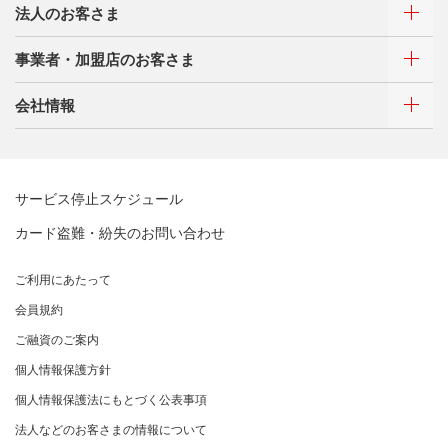
法人のお客さま
お客さまサポート
ご利用・お支払い方法
サイトマップ
事業者・加盟店のお客さま
ご利用・お支払い方法
カードをつくる
各種照会・お手続き
ATMネットワーク
会社情報
借入時残高スライドリボルビング方式
新規契約をご希望のお客さま
特典・サービス
Q&A・お問い合わせ
定額リボルビング(毎月元利定額返済)方式
新規契約をご希望のお客さま
特典・サービス
三菱UFJニコスについて
加盟店契約のあるお客さま
各種照会・お手続き
お取り扱いいただけるカード情報とお支払い情報
三菱UFJニコス ローンカード 各種規約
三菱ＵＦＪカード会員の方
サービス停止スケジュール
三菱UFJニコスについて
割賦販売法における加盟店さまの遵守事項について
新規加盟に関するお問い合わせ
NICOSカード会員の方
カード盗難・紛失のお問い合わせ
企業姿勢・ポリシー
サービス・ソリューション
経営ビジョン・行動規範
法人のお客さま サイトマップ
加盟店規約/その他ご注意事項
®
アメリカン・エキスプレス
・カード 会員限定サービス
企業姿勢・ポリシー
サービス・ソリューション
ごあいさつ
個人情報のお取り扱いに関するお願い
ご利用にあたって
サステナビリティへの取り組み
プラチナ会員さま専用の特別なサービス Platinum
よくあるご質問
コンプライアンス
お問い合わせ
クレジット決済端末機
会社概要
[EC加盟店さまへ] 情報漏えい対策のお願い
Special Service
会員規約
サステナビリティへの取り組み
コーポレートガバナンスについて
各種決済方法
事業内容
[EC加盟店さまへ] 不正ログイン対策のお願い
大規模企業のお客さまだけにご利用いただけるサービス
ニュースリリース
事業者・加盟店のお客さま
サイトマップ
ご融資のご案内
SDGsの達成に向けて
法人向けポータルサイト
情報セキュリティの取り組み
ECサイト向け決済代行サービス（株式会社ペイジェン
財務情報
[EC加盟店さまへ] EMV3Dセキュアの導入について
個人情報保護方針
復興支援活動
ト）
リスク管理
電子公告
採用情報
[対面加盟店さまへ] 不正利用対策のお願い
法人向けポータルサイト
お客さまに寄り添う
個人情報保護法にもとづく公表事項
セキュリティサービス
マネー・ローンダリングおよびテロ資金供与等の対策に
ご契約店舗追加のご案内
関する取り組み
従業員とともに
法人などのお客さまの情報について
お問い合わせ
お取扱種別のご案内