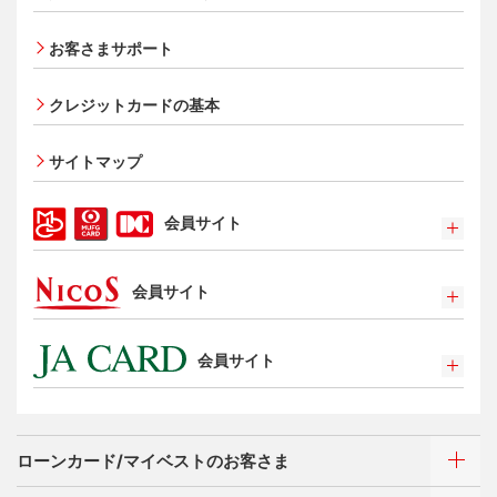
オンライン入会申し込みの流れ
追加できるカード・機能
お客さまサポート
UnionPay（銀聯）カード
ETCカード
クレジットカードの基本
家族カード
サイトマップ
エクスプレス予約サービス（プラスEX会員）
Apple Pay
会員サイト
タッチ決済
ポイントプログラム
会員サイト
特典・サービス
選べるお支払方法
ポイントプログラム
カードローン・キャッシング
会員サイト
特典・サービス
お客さまサポート
選べるお支払方法
ポイントプログラム
サイトマップ
キャッシング
特典・サービス
お客さまサポート
ローンカード/マイベストのお客さま
選べるお支払方法
サイトマップ
キャッシング