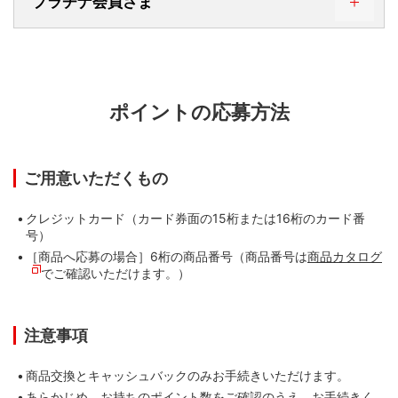
プラチナ会員さま
0570-001103
受付時間 9:00～17:00
三菱UFJニコスゴールドデスク
（無休・年末年始は休み）
03-5489-6182
または
0120-088581
受付時間 24時間（年中無休）
三菱UFJニコス プラチナ・アメリカン・エ
STEP 1. 「16桁のカード番号」を入力
03-5489-6183
キスプレス・カードデスク
ポイントの応募方法
または
「16桁のカード番号」はカード券面の16桁の番号を指
します。
受付時間 24時間（年中無休）
ご利用明細書記載の12桁の番号（下4桁が「****」
0120-773711
となっているもの）ではお手続きいただけません。
ご用意いただくもの
03-5489-3351
または
カード番号の記載位置は、以下をご確認ください。
クレジットカード（カード券面の15桁または16桁のカード番
号）
受付時間 24時間（年中無休）
①カード情報が裏面に記載されたカード（Masterc
［商品へ応募の場合］6桁の商品番号（商品番号は
商品カタログ
ard・JCB）
でご確認いただけます。）
＜裏＞
注意事項
STEP 1. サービスコード「
3
」を入力
商品交換とキャッシュバックのみお手続きいただけます。
あらかじめ、お持ちのポイント数をご確認のうえ、お手続きく