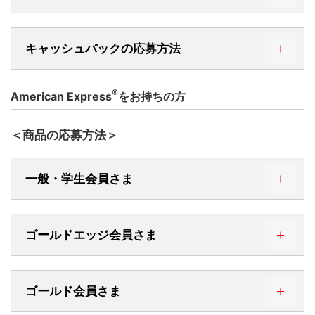
①カード情報が裏面に記載されたカード
ご利用明細書記載の12桁の番号（下3桁が「***」と
STEP 2. サービスコード「
7
」を入力
＜裏＞
なっているもの）ではお手続きいただけません。
②カード情報が表面に記載されたカード
＜表＞
キャッシュバックの応募方法
カード番号の記載位置は、以下をご確認ください。
ダイヤルサービス24
②カード情報が表面に記載されたカード
①カード情報が裏面に記載されたカード
＜表＞
STEP 3. メニューコード「
1721
」を入力
＜裏＞
®
American Express
をお持ちの方
メニューを復唱いたしますので、よろしければ「
0
」
0120-117814
を入力。
ダイヤルサービス24
②カード情報が表面に記載されたカード
03-3219-6201
＜表＞
＜商品の応募方法＞
お持ちのカードによってはデザインが異なる場合が
ございます。
0120-117814
受付時間 24時間（年中無休）
一般・学生会員さま
お持ちのカードによってはデザインが異なる場合が
03-3219-6201
②カード情報が表面に記載されたカード
ございます。
STEP 4. 「4桁の暗証番号」を入力
＜表＞
受付時間 24時間（年中無休）
ゴールドエッジ会員さま
お持ちのカードによってはデザインが異なる場合が
STEP 4. 「4桁の暗証番号」を入力
三菱UFJニコスコールセンター
ございます。
STEP 5. 「現在のグローバルポイント累計点数」の
アナウンスを確認
STEP 4. 「4桁の暗証番号」を入力
ゴールド会員さま
0570-050558
三菱UFJニコスコールセンター
STEP 5. 「現在のグローバルポイント累計点数」の
お持ちのカードによってはデザインが異なる場合が