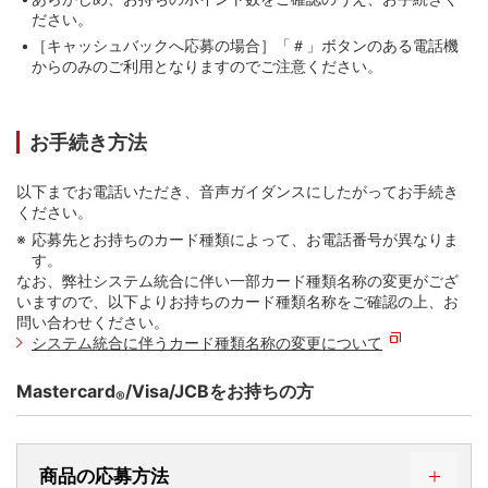
②カード情報が裏面に記載されたカード（Visa）
ださい。
STEP 1. サービスコード「
3
」を入力
＜裏＞
［キャッシュバックへ応募の場合］「＃」ボタンのある電話機
からのみのご利用となりますのでご注意ください。
STEP 2. メニューコード「
1
」を入力
STEP 1. サービスコード「
3
」を入力
STEP 2. メニューコード「
1
」を入力
お手続き方法
STEP 3. 「15桁のカード番号」を入力
③カード情報が表面に記載されたカード
以下までお電話いただき、音声ガイダンスにしたがってお手続き
「15桁のカード番号」はカード券面の15桁の番号を指
＜表＞
ください。
STEP 2. メニューコード「
1
」を入力
します。
STEP 1. サービスコード「
3
」を入力
ご利用明細書記載の12桁の番号（下3桁が「***」と
応募先とお持ちのカード種類によって、お電話番号が異なりま
STEP 3. 「15桁のカード番号」を入力
なっているもの）ではお手続きいただけません。
す。
「15桁のカード番号」はカード券面の15桁の番号を指
なお、弊社システム統合に伴い一部カード種類名称の変更がござ
します。
いますので、以下よりお持ちのカード種類名称をご確認の上、お
ご利用明細書記載の12桁の番号（下3桁が「***」と
カード番号の記載位置は、以下をご確認ください。
STEP 3. 「15桁のカード番号」を入力
問い合わせください。
なっているもの）ではお手続きいただけません。
STEP 2. メニューコード「
1
」を入力
「15桁のカード番号」はカード券面の15桁の番号を指
システム統合に伴うカード種類名称の変更について
①カード情報が裏面に記載されたカード
お持ちのカードによってはデザインが異なる場合が
します。
＜裏＞
カード番号の記載位置は、以下をご確認ください。
ございます。
ご利用明細書記載の12桁の番号（下3桁が「***」と
Mastercard
/Visa/JCBをお持ちの方
®
なっているもの）ではお手続きいただけません。
①カード情報が裏面に記載されたカード
STEP 3. 「15桁のカード番号」を入力
＜裏＞
「15桁のカード番号」はカード券面の15桁の番号を指
カード番号の記載位置は、以下をご確認ください。
商品の応募方法
します。