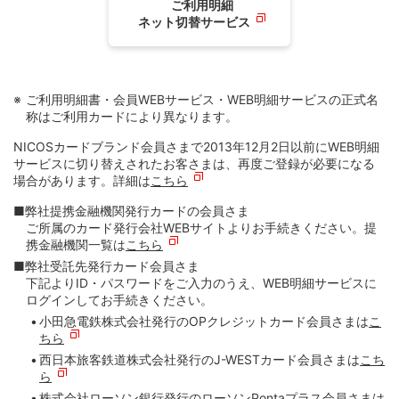
ご利用明細
ネット切替サービス
ご利用明細書・会員WEBサービス・WEB明細サービスの正式名
称はご利用カードにより異なります。
NICOSカードブランド会員さまで2013年12月2日以前にWEB明細
サービスに切り替えされたお客さまは、再度ご登録が必要になる
場合があります。詳細は
こちら
■弊社提携金融機関発行カードの会員さま
ご所属のカード発行会社WEBサイトよりお手続きください。提
携金融機関一覧は
こちら
■弊社受託先発行カード会員さま
下記よりID・パスワードをご入力のうえ、WEB明細サービスに
ログインしてお手続きください。
小田急電鉄株式会社発行のOPクレジットカード会員さまは
こ
ちら
西日本旅客鉄道株式会社発行のJ-WESTカード会員さまは
こち
ら
株式会社ローソン銀行発行のローソンPontaプラス会員さまは