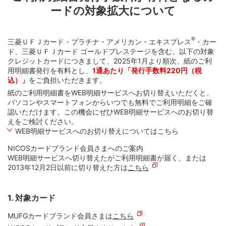
ードの対象拡大について
®
三菱ＵＦＪカード・プラチナ・アメリカン・エキスプレス
・カー
ド、三菱ＵＦＪカード ゴールドプレステージを含む、以下の対象
クレジットカードにつきまして、2025年1月より順次、紙のご利
用明細書発行を有料とし、
1通あたり「発行手数料220円（税
込）」
をご負担いただきます。
紙のご利用明細書をWEB明細サービスへお切り替えいただくと、
パソコンやスマートフォンからいつでも無料でご利用明細をご確
認いただけます。この機会にぜひWEB明細サービスへのお切り替
えをご検討ください。
WEB明細サービスへのお切り替えについてはこちら
NICOSカードブランド会員さまへのご案内
WEB明細サービスへ切り替えたがご利用明細書が届く、または
2013年12月2日以前に切り替えた方は
こちら
1. 対象カード
MUFGカードブランド会員さまは
こちら