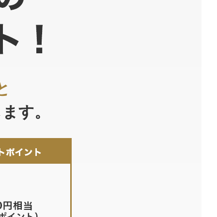
と
します。