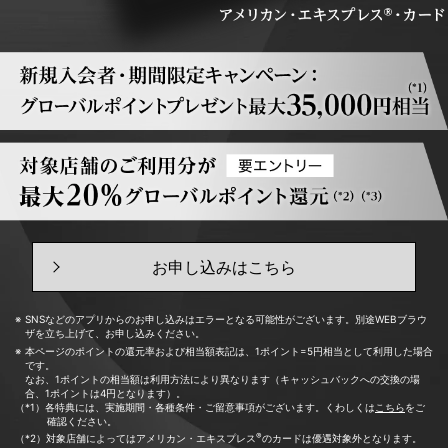
お申し込みはこちら
SNSなどのアプリからのお申し込みはエラーとなる可能性がございます。別途WEBブラウ
ザを立ち上げて、お申し込みください。
本ページのポイントの還元率および相当額表記は、1ポイント=5円相当として利用した場合
です。
なお、1ポイントの相当額は利用方法により異なります（キャッシュバックへの交換の場
合、1ポイントは4円となります）。
（*1）各特典には、実施期間・各種条件・ご留意事項がございます。くわしくは
こちら
をご
確認ください。
®
（*2）対象店舗によってはアメリカン・エキスプレス
のカードは優遇対象外となります。