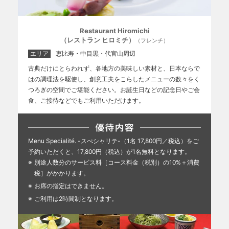
Restaurant Hiromichi
（レストラン ヒロミチ）
（フレンチ）
エリア
恵比寿・中目黒・代官山周辺
古典だけにとらわれず、各地方の美味しい素材と、日本ならで
はの調理法を駆使し、創意工夫をこらしたメニューの数々をく
つろぎの空間でご堪能ください。お誕生日などの記念日やご会
食、ご接待などでもご利用いただけます。
Menu Specialité. -スぺシャリテ-（1名 17,800円／税込）をご
予約いただくと、17,800円（税込）が1名無料となります。
別途人数分のサービス料［コース料金（税別）の10%＋消費
税］がかかります。
お席の指定はできません。
ご利用は2時間制となります。