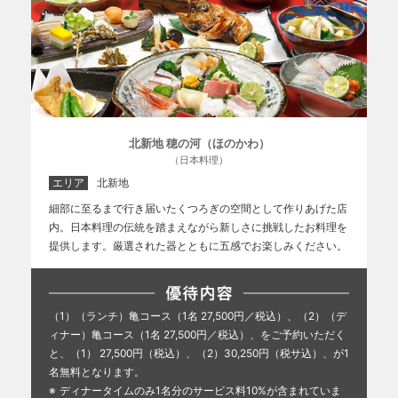
北新地 穂の河（ほのかわ）
（日本料理）
エリア
北新地
細部に至るまで行き届いたくつろぎの空間として作りあげた店
内。日本料理の伝統を踏まえながら新しさに挑戦したお料理を
提供します。厳選された器とともに五感でお楽しみください。
（1）（ランチ）亀コース（1名 27,500円／税込）、（2）（デ
ィナー）亀コース（1名 27,500円／税込）、をご予約いただく
と、（1） 27,500円（税込）、（2）30,250円（税サ込）、が1
名無料となります。
ディナータイムのみ1名分のサービス料10%が含まれていま