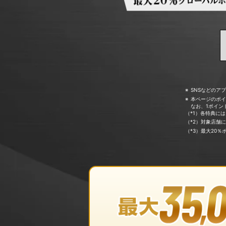
SNSなどのア
本ページのポイ
なお、1ポイン
（*1）各特典に
（*2）対象店舗
（*3）最大20