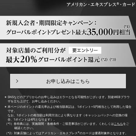
お申し込みはこちら
SNSなどのアプリからのお申し込みはエラーとなる可能性がございます。別途WEBブラウ
ザを立ち上げて、お申し込みください。
本ページのポイントの還元率および相当額表記は、1ポイント=5円相当として利用した場合
です。
なお、1ポイントの相当額は利用方法により異なります（キャッシュバックへの交換の場
合、1ポイントは4円となります）。
（*1）各特典には、実施期間・各種条件・ご留意事項がございます。くわしくは
こちら
をご
確認ください。
®
（*2）対象店舗によってはアメリカン・エキスプレス
のカードは優遇対象外となります。