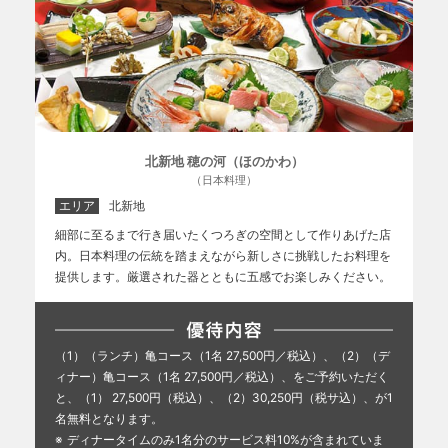
北新地 穂の河（ほのかわ）
（日本料理）
エリア
北新地
細部に至るまで行き届いたくつろぎの空間として作りあげた店
内。日本料理の伝統を踏まえながら新しさに挑戦したお料理を
提供します。厳選された器とともに五感でお楽しみください。
（1）（ランチ）亀コース（1名 27,500円／税込）、（2）（デ
ィナー）亀コース（1名 27,500円／税込）、をご予約いただく
と、（1） 27,500円（税込）、（2）30,250円（税サ込）、が1
名無料となります。
ディナータイムのみ1名分のサービス料10%が含まれていま