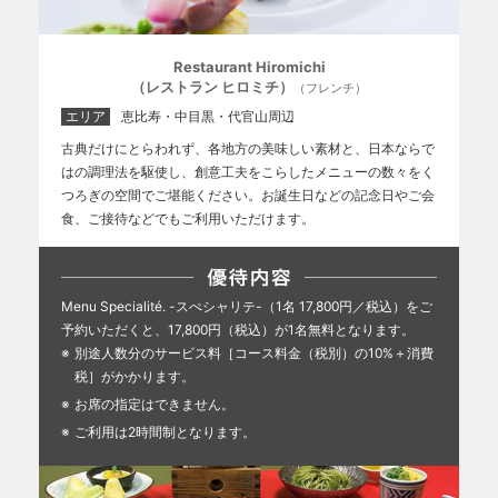
Restaurant Hiromichi
（レストラン ヒロミチ）
（フレンチ）
エリア
恵比寿・中目黒・代官山周辺
古典だけにとらわれず、各地方の美味しい素材と、日本ならで
はの調理法を駆使し、創意工夫をこらしたメニューの数々をく
つろぎの空間でご堪能ください。お誕生日などの記念日やご会
食、ご接待などでもご利用いただけます。
Menu Specialité. -スぺシャリテ-（1名 17,800円／税込）をご
予約いただくと、17,800円（税込）が1名無料となります。
別途人数分のサービス料［コース料金（税別）の10%＋消費
税］がかかります。
お席の指定はできません。
ご利用は2時間制となります。