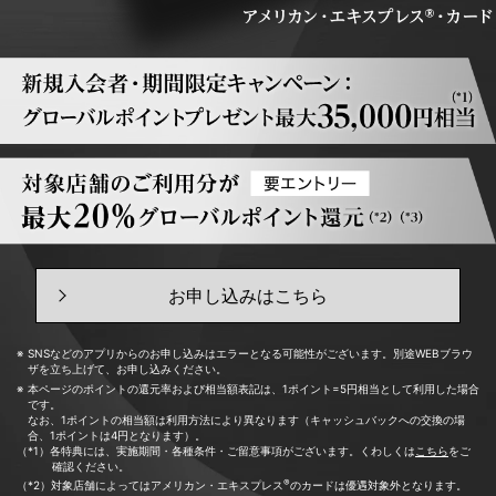
お申し込みはこちら
SNSなどのアプリからのお申し込みはエラーとなる可能性がございます。別途WEBブラウ
ザを立ち上げて、お申し込みください。
本ページのポイントの還元率および相当額表記は、1ポイント=5円相当として利用した場合
です。
なお、1ポイントの相当額は利用方法により異なります（キャッシュバックへの交換の場
合、1ポイントは4円となります）。
（*1）各特典には、実施期間・各種条件・ご留意事項がございます。くわしくは
こちら
をご
確認ください。
®
（*2）対象店舗によってはアメリカン・エキスプレス
のカードは優遇対象外となります。