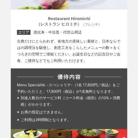
Restaurant Hiromichi
（レストラン ヒロミチ）
（フレンチ）
エリア
恵比寿・中目黒・代官山周辺
古典だけにとらわれず、各地方の美味しい素材と、日本ならで
はの調理法を駆使し、創意工夫をこらしたメニューの数々をく
つろぎの空間でご堪能ください。お誕生日などの記念日やご会
食、ご接待などでもご利用いただけます。
Menu Specialité. -スぺシャリテ-（1名 17,800円／税込）をご
予約いただくと、17,800円（税込）が1名無料となります。
別途人数分のサービス料［コース料金（税別）の10%＋消費
税］がかかります。
お席の指定はできません。
ご利用は2時間制となります。