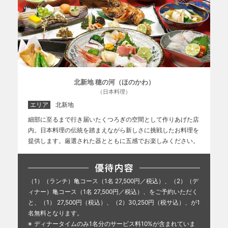
北新地 穂の河（ほのかわ）
（日本料理）
エリア
北新地
細部に至るまで行き届いたくつろぎの空間として作りあげた店
内。日本料理の伝統を踏まえながら新しさに挑戦したお料理を
提供します。厳選された器とともに五感でお楽しみください。
（1）（ランチ）亀コース（1名 27,500円／税込）、（2）（デ
ィナー）亀コース（1名 27,500円／税込）、をご予約いただく
と、（1） 27,500円（税込）、（2）30,250円（税サ込）、が1
名無料となります。
ディナータイムのみ1名分のサービス料10%が含まれていま