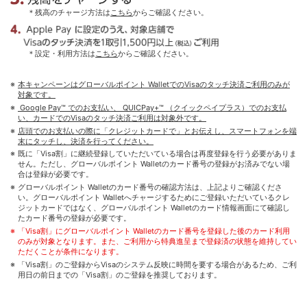
＊残高のチャージ方法は
こちら
からご確認ください。
＊設定・利用方法は
こちら
からご確認ください。
本キャンペーンはグローバルポイント WalletでのVisaのタッチ決済ご利用のみが
対象です。
Google Pay™ でのお支払い、 QUICPay+™ （クイックペイプラス）でのお支払
い、カードでのVisaのタッチ決済ご利用は対象外です。
店頭でのお支払いの際に「クレジットカードで」とお伝えし、スマートフォンを端
末にタッチし、決済を行ってください。
既に「Visa割」に継続登録していただいている場合は再度登録を行う必要がありま
せん。ただし、グローバルポイント Walletのカード番号の登録がお済みでない場
合は登録が必要です。
グローバルポイント Walletのカード番号の確認方法は、上記よりご確認くださ
い。グローバルポイント Walletへチャージするためにご登録いただいているクレ
ジットカードではなく、グローバルポイント Walletのカード情報画面にて確認し
たカード番号の登録が必要です。
「Visa割」にグローバルポイント Walletのカード番号を登録した後のカード利用
のみが対象となります。また、ご利用から特典進呈まで登録済の状態を維持してい
ただくことが条件になります。
「Visa割」のご登録からVisaのシステム反映に時間を要する場合があるため、ご利
用日の前日までの「Visa割」のご登録を推奨しております。