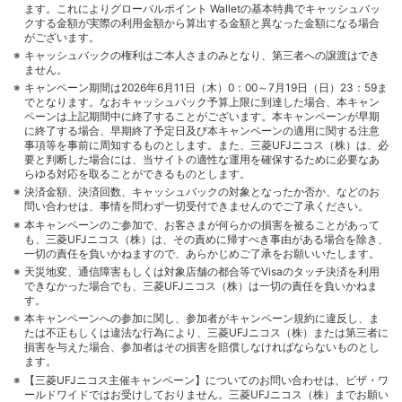
ます。これによりグローバルポイント Walletの基本特典でキャッシュバッ
クする金額が実際の利用金額から算出する金額と異なった金額になる場合
がございます。
キャッシュバックの権利はご本人さまのみとなり、第三者への譲渡はでき
ません。
キャンペーン期間は2026年6月11日（木）0：00～7月19日（日）23：59ま
でとなります。なおキャッシュバック予算上限に到達した場合、本キャン
ペーンは上記期間中に終了することがございます。本キャンペーンが早期
に終了する場合、早期終了予定日及び本キャンペーンの適用に関する注意
事項等を事前に周知するものとします。また、三菱UFJニコス（株）は、必
要と判断した場合には、当サイトの適性な運用を確保するために必要なあ
らゆる対応を取ることができるものとします。
決済金額、決済回数、キャッシュバックの対象となったか否か、などのお
問い合わせは、事情を問わず一切受付できませんのでご了承ください。
本キャンペーンのご参加で、お客さまが何らかの損害を被ることがあって
も、三菱UFJニコス（株）は、その責めに帰すべき事由がある場合を除き、
一切の責任を負いかねますので、あらかじめご了承をお願いいたします。
天災地変、通信障害もしくは対象店舗の都合等でVisaのタッチ決済を利用
できなかった場合でも、三菱UFJニコス（株）は一切の責任を負いかねま
す。
本キャンペーンへの参加に関し、参加者がキャンペーン規約に違反し、ま
たは不正もしくは違法な行為により、三菱UFJニコス（株）または第三者に
損害を与えた場合、参加者はその損害を賠償しなければならないものとし
ます。
【三菱UFJニコス主催キャンペーン】についてのお問い合わせは、ビザ・ワ
ールドワイドではお受けしておりません。三菱UFJニコス（株）までお願い