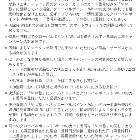
があります。チャージ用のクレジットカードのカード番号のみを「Visa
割」に登録している場合、グローバルポイント Walletお支払いされても還
元の対象となりません。必ずアプリ内のカード情報画面にてグローバルポ
イント Walletのカード番号を確認し、「Visa割」に登録してください。
Apple Watch での決済も対象です。スマートウォッチでの利用は対応して
おりません。
特典付与時点でグローバルポイント Walletを退会されている場合は本キャ
ンペーンの対象外です。
店舗によりVisaのタッチ決済でお支払いいただけない商品・サービスがあ
る場合があります。
以下のような事象が発生した場合、本キャンペーンの対象外になる場合が
あります。
カードの取引や返品などの状況により不正行為が行われたと三菱UFJニコ
ス（株）が判断した場合
処方薬、医療行為、切手、たばこ等を含むお支払い
加盟店において対象外と掲示されているレジにおけるお支払い
決済前に、「Visa割」にメールアドレスとグローバルポイント Walletのカ
ード番号を登録いただく必要があります。
決済直前の「Visa割」へのグローバルポイント Walletのカード番号登録や
締切時刻直前の決済にはご注意ください。接続環境により、タイムラグ等
が発生する場合がありますので、時間に余裕をもった登録及び決済をおす
すめします。
同一のグローバルポイント Walletのカード番号を「Visa割」の同じアカウ
ントにて再度登録された場合、登録日が最後に登録された日（再登録日）
に上書きされます。そのため、再度登録いただいた時点でキャッシュバッ