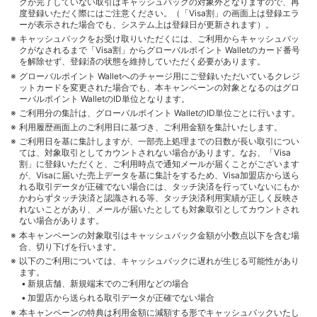
クが完了していない取引はキャッシュバックの対象外となりますので、再
度登録いただく際にはご注意ください。（「Visa割」の画面上は登録エラ
ーが表示された場合でも、システム上は登録日が更新されます）。
キャッシュバックをお受け取りいただくには、ご利用からキャッシュバッ
クがなされるまで「Visa割」からグローバルポイント Walletのカード番号
を解除せず、登録済の状態を維持していただく必要があります。
グローバルポイント Walletへのチャージ用にご登録いただいているクレジ
ットカードを変更された場合でも、本キャンペーンの対象となるのはグロ
ーバルポイント WalletのID単位となります。
ご利用分の集計は、グローバルポイント WalletのID単位ごとに行います。
利用履歴画面上のご利用日に基づき、ご利用金額を集計いたします。
ご利用日を基に集計しますが、一部売上処理までの日数が長い取引につい
ては、対象取引としてカウントされない場合があります。なお、「Visa
割」に登録いただくと、ご利用時点で通知メールが届くことがございます
が、Visaに届いた売上データを基に集計をするため、Visa加盟店から送ら
れる取引データが正確でない場合には、タッチ決済を行っていないにもか
かわらずタッチ決済と認識される等、タッチ決済利用実績が正しく反映さ
れないことがあり、メールが届いたとしても対象取引としてカウントされ
ない場合があります。
本キャンペーンの対象取引はキャッシュバック金額が小数点以下を含む場
合、切り下げを行います。
以下のご利用については、キャッシュバックに遅れが生じる可能性があり
ます。
新規店舗、新規端末でのご利用などの場合
加盟店から送られる取引データが正確でない場合
本キャンペーンの特典は利用金額に減額する形でキャッシュバックいたし