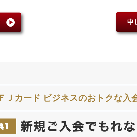
申
む
ＦＪカード ビジネスのおトクな入