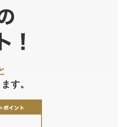
と
します。