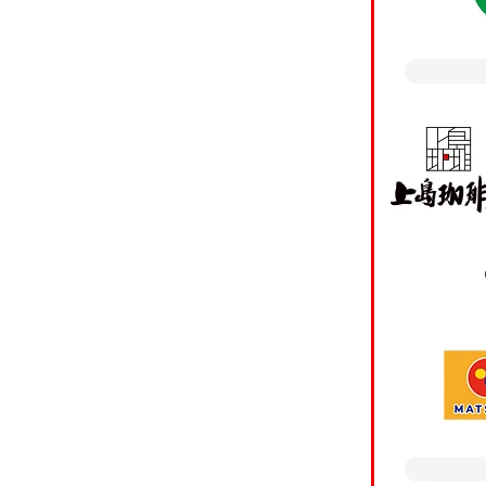
・個人関連情報の第三
お客さまがスマート口
※カード
のスマート口座開設ア
方は「
の分析や広告費用の精
込みく
いてその情報をお客さ