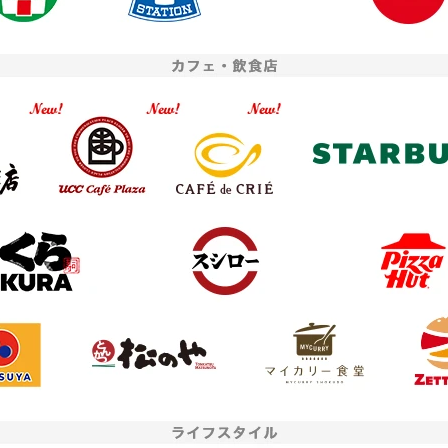
者提供
JCB
座開設アプリへのリンクボタンをタップ、または二次元コードを読み込んだ
お申し込み時点で、内定者の
プリに至るまでの経路情報を、お客さまのニーズにあった金融商品やサービ
学生」をご選択のうえお申し
算に利用するため、URL末尾に付与したパラメータ情報を株式会社三菱UFJ
ださい。
アメリカン・エキスプレ
まのお申し込み情報と紐付けます。
お申し込みフォームへ
二次元
バーコード
＞ ご利用にあたって
※二次元コードを読み込むとアプリストアが開きます。