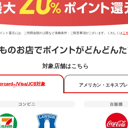
0％ポイント還元には、ご利用金額の上限など各種条件・ご留意事項がございます。くわしくは
こ
対象店舗はこちら
類・国際ブランドを選択のうえ、
お申し込みフォームへ進んで
ercard
/Visa/JCB
対象
アメリカン・エキスプレ
®
種類
国際ブランド
Mastercard
®
プリからのお申し込みは
三菱UFJ銀行でのお手続きとなり
一般(学生以外)
下記事項をご確認の上お申し込みください。
Visa
学生