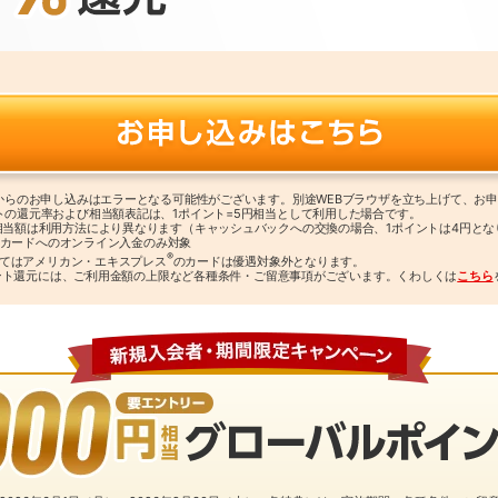
リからのお申し込みはエラーとなる可能性がございます。別途WEBブラウザを立ち上げて、お
トの還元率および相当額表記は、1ポイント=5円相当として利用した場合です。
相当額は利用方法により異なります（キャッシュバックへの交換の場合、1ポイントは4円とな
クス カードへのオンライン入金のみ対象
®
よってはアメリカン・エキスプレス
のカードは優遇対象外となります。
％ポイント還元には、ご利用金額の上限など各種条件・ご留意事項がございます。くわしくは
こちら