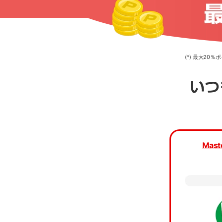
(*) 最大2
カード種
Mast
カード
当ア