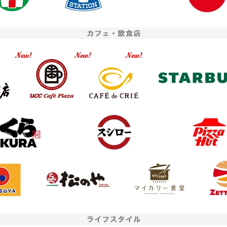
者提供
JCB
座開設アプリへのリンクボタンをタップ、または二次元コードを読み込んだ
お申し込み時点で、内定者の
プリに至るまでの経路情報を、お客さまのニーズにあった金融商品やサービ
学生」をご選択のうえお申し
算に利用するため、URL末尾に付与したパラメータ情報を株式会社三菱UFJ
ださい。
アメリカン・エキスプレ
まのお申し込み情報と紐付けます。
お申し込みフォームへ
二次元
バーコード
＞ ご利用にあたって
※二次元コードを読み込むとアプリストアが開きます。