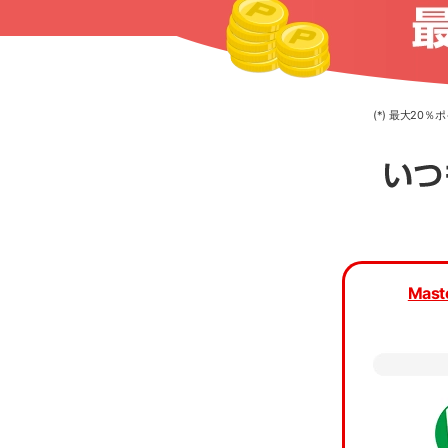
(*) 最大2
カード種
Mast
カード
当ア