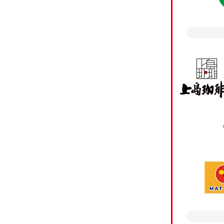
・個人関連情報の第三
お客さまがスマート口
※カード
のスマート口座開設ア
方は「
の分析や広告費用の精
込みく
いてその情報をお客さ