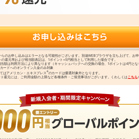
リからのお申し込みはエラーとなる可能性がございます。別途WEBブラウザを立ち上げて、お
トの還元率および相当額表記は、1ポイント=5円相当として利用した場合です。
相当額は利用方法により異なります（キャッシュバックへの交換の場合、1ポイントは4円とな
クス カードへのオンライン入金のみ対象
®
よってはアメリカン・エキスプレス
のカードは優遇対象外となります。
％ポイント還元には、ご利用金額の上限など各種条件・ご留意事項がございます。くわしくは
こちら