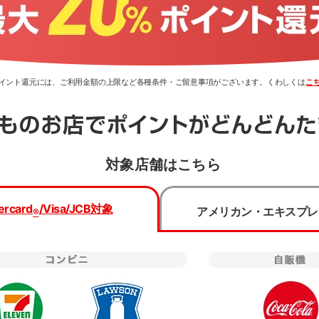
0％ポイント還元には、ご利用金額の上限など各種条件・ご留意事項がございます。くわしくは
こ
対象店舗はこちら
類・国際ブランドを選択のうえ、
お申し込みフォームへ進んで
ercard
/Visa/JCB
対象
アメリカン・エキスプレ
®
種類
国際ブランド
Mastercard
®
プリからのお申し込みは
三菱UFJ銀行でのお手続きとなり
一般(学生以外)
下記事項をご確認の上お申し込みください。
Visa
学生