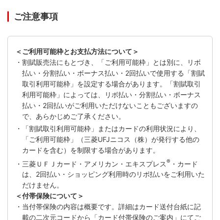
ご注意事項
＜ご利用可能枠とお支払方法について＞
・割賦販売法にもとづき、「ご利用可能枠」とは別に、リボ
払い・分割払い・ボーナス払い・2回払いで使用する「割賦
取引利用可能枠」を設定する場合があります。「割賦取引
利用可能枠」によっては、リボ払い・分割払い・ボーナス
払い・2回払いがご利用いただけないこともございますの
で、あらかじめご了承ください。
・「割賦取引利用可能枠」またはカードの利用状況により、
「ご利用可能枠」（三菱UFJニコス（株）が発行する他の
カードを含む）を制限する場合があります。
®
・三菱ＵＦＪカード・アメリカン・エキスプレス
・カード
は、2回払い・ショッピング利用時のリボ払いをご利用いた
だけません。
＜付帯保険について＞
・当付帯保険の内容は概要です。詳細はカード送付台紙に記
載の二次元コードから「カード付帯保険のご案内」にてご