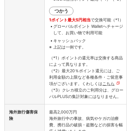
つかう
1ポイント最大5円相当
で交換可能（*1）
グローバルポイント Walletへチャージ
して、お買い物で利用可能
キャッシュバック
上記は一例です。
（*1）ポイントの還元率は交換する商品
によって異なります。
（*2）最大20％ポイント還元には、ご
利用金額の上限など各種条件・ご留意事
項がございます。くわしくは
こちら
（*3）クレカ積立のご利用分は、グロー
バルPLUSの集計対象にはなりません。
海外旅行傷害保
最高2,000万円
険
海外旅行中の事故、病気やケガの治療
費、携行品の破損・盗難などの損害を幅