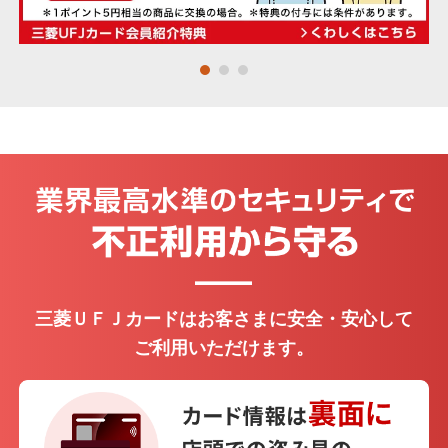
・個人関連情報の第三者提供
Mastercard
®
お客さまがスマート口座開設アプリへのリンクボタ
ンをタップ、または二次元コードを読み込んだ場
Visa
合、当社は、お客様のスマート口座開設アプリに至
るまでの経路情報を、お客さまのニーズにあった金
融商品やサービスの各種ご提案のための分析や広告
JCB
費用の精算に利用するため、URL末尾に付与したパ
ラメータ情報を株式会社三菱UFJ銀行に提供し、同
®
行においてその情報をお客さまのお申し込み情報と
アメリカン・エキスプレス
紐付けます。
＞ ご利用にあたって
お申し込みフォームへ
三菱ＵＦＪカードはお客さまに安全・安心して
※ タップするとアプリストアが開きます。
ご利用いただけます。