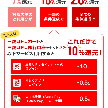
三菱ＵＦＪダイレクトへの
1.0
+
%
ログイン
ＭＤＣアプリ
0.5
+
%
にログイン
スマホ決済（Apple Pay
0.5
+
%
（QUICPay））のご利用