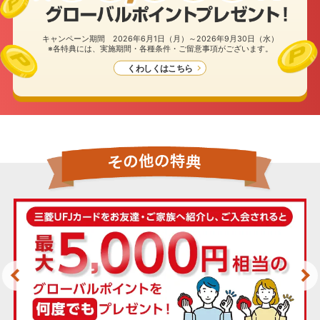
キャンペーン期間 2026年6月1日（月）～2026年9月30日（水）
※各特典には、実施期間・各種条件・ご留意事項がございます。
くわしくはこちら
カード種類・国際ブランドを選択のうえ、
お申し込みフォームへ進んでください。
カード種類
一般(学生以外)
学生
※カードお申し込み時点で、内定者の方は「学生」をご
選択のうえお申し込みください。
当アプリからのお申し込みは
三菱UFJ銀行でのお手続きとなります。
下記事項をご確認の上お申し込みください。
国際ブランド