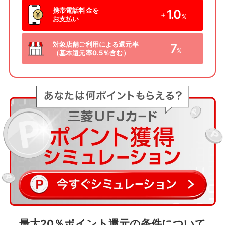
携帯電話料金を
1.0
+
%
お支払い
対象店舗ご利用による還元率
7
%
（基本還元率0.5％含む）
最大20％ポイント還元の条件について