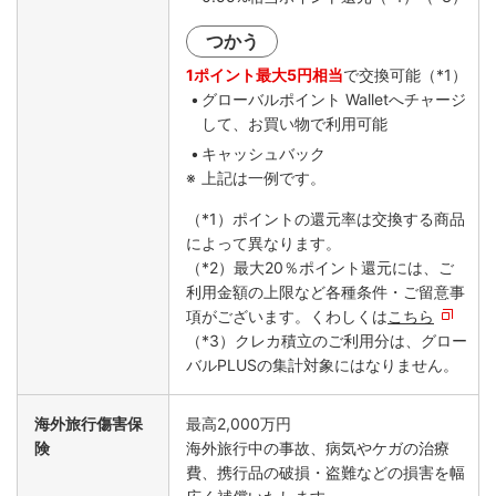
つかう
1ポイント最大5円相当
で交換可能（*1）
グローバルポイント Walletへチャージ
して、お買い物で利用可能
キャッシュバック
上記は一例です。
（*1）ポイントの還元率は交換する商品
によって異なります。
（*2）最大20％ポイント還元には、ご
利用金額の上限など各種条件・ご留意事
項がございます。くわしくは
こちら
（*3）クレカ積立のご利用分は、グロー
バルPLUSの集計対象にはなりません。
海外旅行傷害保
最高2,000万円
険
海外旅行中の事故、病気やケガの治療
費、携行品の破損・盗難などの損害を幅