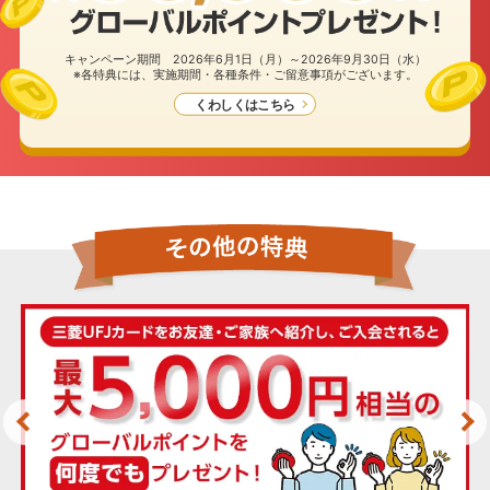
キャンペーン期間 2026年6月1日（月）～2026年9月30日（水）
※各特典には、実施期間・各種条件・ご留意事項がございます。
くわしくはこちら
カード種類・国際ブランドを選択のうえ、
お申し込みフォームへ進んでください。
カード種類
一般(学生以外)
学生
※カードお申し込み時点で、内定者の方は「学生」をご
選択のうえお申し込みください。
当アプリからのお申し込みは
三菱UFJ銀行でのお手続きとなります。
下記事項をご確認の上お申し込みください。
国際ブランド