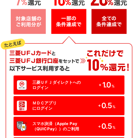
三菱ＵＦＪダイレクトへの
1.0
+
%
ログイン
ＭＤＣアプリ
0.5
+
%
にログイン
スマホ決済（Apple Pay
0.5
+
%
（QUICPay））のご利用