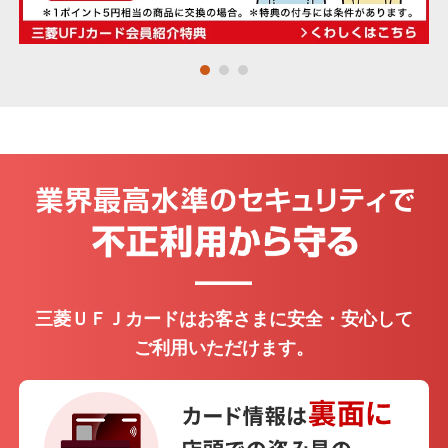
・個人関連情報の第三者提供
Mastercard
®
お客さまがスマート口座開設アプリへのリンクボタ
ンをタップ、または二次元コードを読み込んだ場
Visa
合、当社は、お客様のスマート口座開設アプリに至
るまでの経路情報を、お客さまのニーズにあった金
融商品やサービスの各種ご提案のための分析や広告
JCB
費用の精算に利用するため、URL末尾に付与したパ
ラメータ情報を株式会社三菱UFJ銀行に提供し、同
®
行においてその情報をお客さまのお申し込み情報と
アメリカン・エキスプレス
紐付けます。
＞ ご利用にあたって
お申し込みフォームへ
三菱ＵＦＪカードはお客さまに安全・安心して
※ タップするとアプリストアが開きます。
ご利用いただけます。