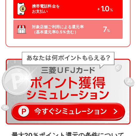
携帯電話料金を
1.0
+
%
お支払い
対象店舗ご利用による還元率
7
%
（基本還元率0.5％含む）
最大20％ポイント還元の条件について