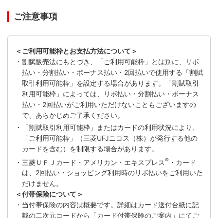
ご注意事項
＜ご利用可能枠とお支払方法について＞
・割賦販売法にもとづき、「ご利用可能枠」とは別に、リボ
払い・分割払い・ボーナス払い・2回払いで使用する「割賦
取引利用可能枠」を設定する場合があります。「割賦取引
利用可能枠」によっては、リボ払い・分割払い・ボーナス
払い・2回払いがご利用いただけないこともございますの
で、あらかじめご了承ください。
・「割賦取引利用可能枠」またはカードの利用状況により、
「ご利用可能枠」（三菱UFJニコス（株）が発行する他の
カードを含む）を制限する場合があります。
®
・三菱ＵＦＪカード・アメリカン・エキスプレス
・カード
は、2回払い・ショッピング利用時のリボ払いをご利用いた
だけません。
＜付帯保険について＞
・当付帯保険の内容は概要です。詳細はカード送付台紙に記
載の二次元コードから「カード付帯保険のご案内」にてご