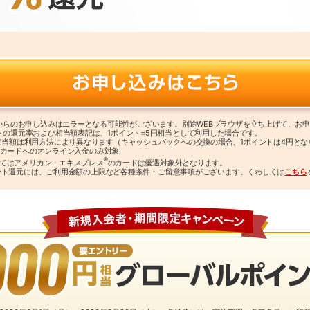
リからのお申し込みはエラーとなる可能性がございます。別途WEBブラウザを立ち上げて、お
トの還元率および相当額表記は、1ポイント=5円相当として利用した場合です。
相当額は利用方法により異なります（キャッシュバックへの交換の場合、1ポイントは4円とな
クス カードへのオンライン入金のみ対象
®
よってはアメリカン・エキスプレス
のカードは優遇対象外となります。
％ポイント還元には、ご利用金額の上限など各種条件・ご留意事項がございます。くわしくは
こちら