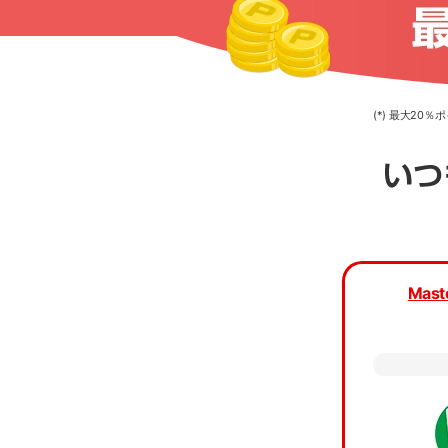
(*) 最大2
カード種
Mast
カード
当ア