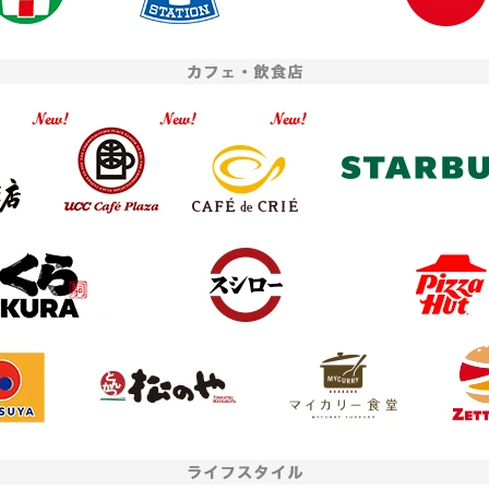
者提供
JCB
座開設アプリへのリンクボタンをタップ、または二次元コードを読み込んだ
お申し込み時点で、内定者の
プリに至るまでの経路情報を、お客さまのニーズにあった金融商品やサービ
学生」をご選択のうえお申し
算に利用するため、URL末尾に付与したパラメータ情報を株式会社三菱UFJ
ださい。
アメリカン・エキスプレ
まのお申し込み情報と紐付けます。
お申し込みフォームへ
二次元
バーコード
＞ ご利用にあたって
※二次元コードを読み込むとアプリストアが開きます。