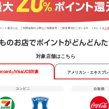
0％ポイント還元には、ご利用金額の上限など各種条件・ご留意事項がございます。くわしくは
こ
対象店舗はこちら
類・国際ブランドを選択のうえ、
お申し込みフォームへ進んで
ercard
/Visa/JCB
対象
アメリカン・エキスプレ
®
種類
国際ブランド
Mastercard
®
プリからのお申し込みは
三菱UFJ銀行でのお手続きとなり
一般(学生以外)
下記事項をご確認の上お申し込みください。
Visa
学生