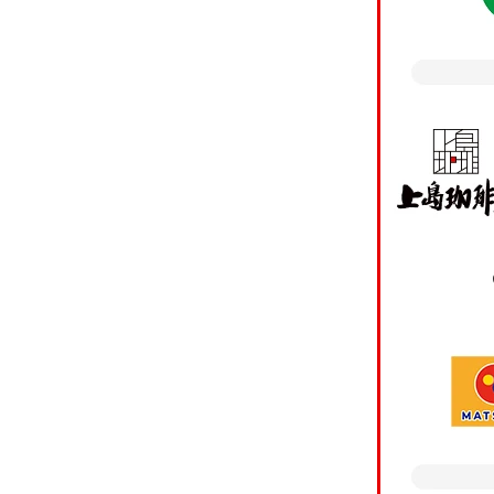
・個人関連情報の第三
お客さまがスマート口
※カード
のスマート口座開設ア
方は「
の分析や広告費用の精
込みく
いてその情報をお客さ