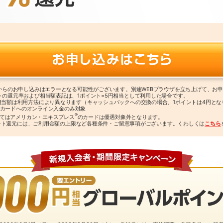
リからのお申し込みはエラーとなる可能性がございます。別途WEBブラウザを立ち上げて、お
トの還元率および相当額表記は、1ポイント=5円相当として利用した場合です。
相当額は利用方法により異なります（キャッシュバックへの交換の場合、1ポイントは4円とな
クス カードへのオンライン入金のみ対象
®
よってはアメリカン・エキスプレス
のカードは優遇対象外となります。
％ポイント還元には、ご利用金額の上限など各種条件・ご留意事項がございます。くわしくは
こちら