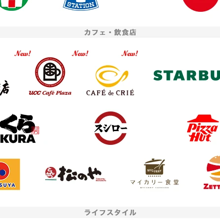
者提供
JCB
座開設アプリへのリンクボタンをタップ、または二次元コードを読み込んだ
お申し込み時点で、内定者の
プリに至るまでの経路情報を、お客さまのニーズにあった金融商品やサービ
学生」をご選択のうえお申し
算に利用するため、URL末尾に付与したパラメータ情報を株式会社三菱UFJ
ださい。
アメリカン・エキスプレ
まのお申し込み情報と紐付けます。
お申し込みフォームへ
二次元
バーコード
＞ ご利用にあたって
※二次元コードを読み込むとアプリストアが開きます。