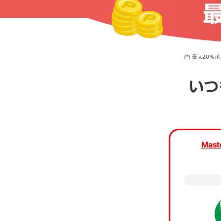
(*) 最大2
カード種
Mast
カード
当ア