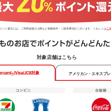
0％ポイント還元には、ご利用金額の上限など各種条件・ご留意事項がございます。くわしくは
こ
対象店舗はこちら
類・国際ブランドを選択のうえ、
お申し込みフォームへ進んで
ercard
/Visa/JCB
対象
アメリカン・エキスプレ
®
種類
国際ブランド
Mastercard
®
プリからのお申し込みは
三菱UFJ銀行でのお手続きとなり
一般(学生以外)
下記事項をご確認の上お申し込みください。
Visa
学生