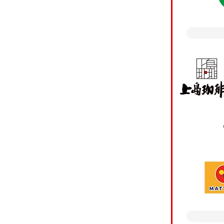
・個人関連情報の第三
お客さまがスマート口
※カード
のスマート口座開設ア
方は「
の分析や広告費用の精
込みく
いてその情報をお客さ