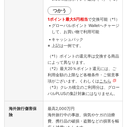
つかう
1ポイント最大5円相当
で交換可能（*1）
グローバルポイント Walletへチャージ
して、お買い物で利用可能
キャッシュバック
上記は一例です。
（*1）ポイントの還元率は交換する商品
によって異なります。
（*2）最大20％ポイント還元には、ご
利用金額の上限など各種条件・ご留意事
項がございます。くわしくは
こちら
（*3）クレカ積立のご利用分は、グロー
バルPLUSの集計対象にはなりません。
海外旅行傷害保
最高2,000万円
険
海外旅行中の事故、病気やケガの治療
費、携行品の破損・盗難などの損害を幅