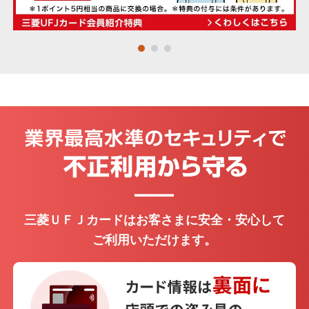
・個人関連情報の第三者提供
Mastercard
®
お客さまがスマート口座開設アプリへのリンクボタ
ンをタップ、または二次元コードを読み込んだ場
Visa
合、当社は、お客様のスマート口座開設アプリに至
るまでの経路情報を、お客さまのニーズにあった金
融商品やサービスの各種ご提案のための分析や広告
JCB
費用の精算に利用するため、URL末尾に付与したパ
ラメータ情報を株式会社三菱UFJ銀行に提供し、同
®
行においてその情報をお客さまのお申し込み情報と
アメリカン・エキスプレス
紐付けます。
＞ ご利用にあたって
お申し込みフォームへ
三菱ＵＦＪカードはお客さまに安全・安心して
※ タップするとアプリストアが開きます。
ご利用いただけます。