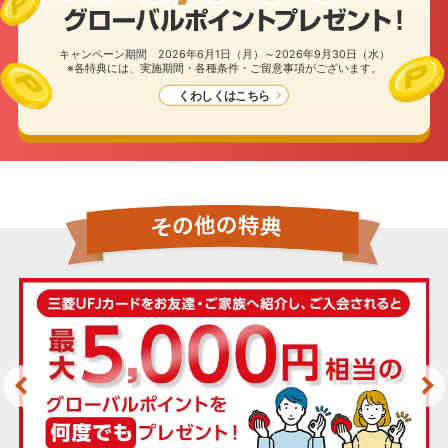
キャンペーン期間 2026年6月1日（月）～2026年9月30日（水）
※各特典には、実施期間・各種条件・ご留意事項がございます。
くわしくはこちら
カード種類・国際ブランドを選択のうえ、
お申し込みフォームへ進んでください。
カード種類
一般(学生以外)
学生
※カードお申し込み時点で、内定者の方は「学生」をご
選択のうえお申し込みください。
当アプリからのお申し込みは
三菱UFJ銀行でのお手続きとなります。
下記事項をご確認の上お申し込みください。
国際ブランド