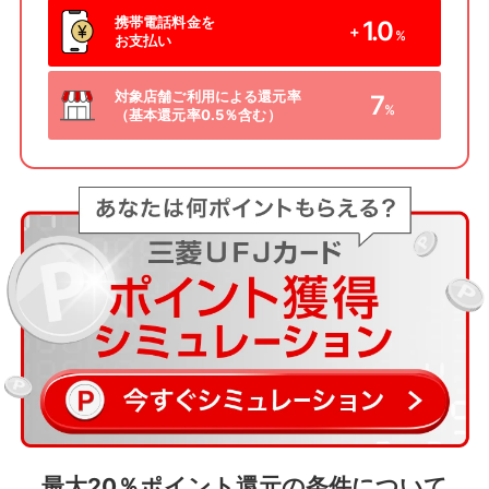
携帯電話料金を
1.0
+
%
お支払い
対象店舗ご利用による還元率
7
%
（基本還元率0.5％含む）
最大20％ポイント還元の条件について