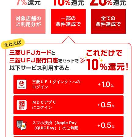
三菱ＵＦＪダイレクトへの
1.0
+
%
ログイン
ＭＤＣアプリ
0.5
+
%
にログイン
スマホ決済（Apple Pay
0.5
+
%
（QUICPay））のご利用