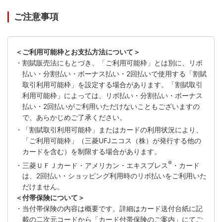
ご注意事項
＜ご利用可能枠とお支払方法について＞
・割賦販売法にもとづき、「ご利用可能枠」とは別に、リボ
払い・分割払い・ボーナス払い・2回払いで使用する「割賦
取引利用可能枠」を設定する場合があります。「割賦取引
利用可能枠」によっては、リボ払い・分割払い・ボーナス
払い・2回払いがご利用いただけないこともございますの
で、あらかじめご了承ください。
・「割賦取引利用可能枠」またはカードの利用状況により、
「ご利用可能枠」（三菱UFJニコス（株）が発行する他の
カードを含む）を制限する場合があります。
®
・三菱ＵＦＪカード・アメリカン・エキスプレス
・カード
は、2回払い・ショッピング利用時のリボ払いをご利用いた
だけません。
＜付帯保険について＞
・当付帯保険の内容は概要です。詳細はカード送付台紙に記
載の二次元コードから「カード付帯保険のご案内」にてご