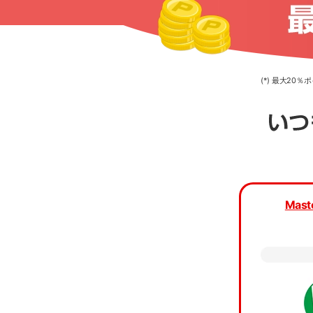
(*) 最大2
カード種
Mast
カード
当ア