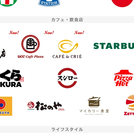
者提供
JCB
座開設アプリへのリンクボタンをタップ、または二次元コードを読み込んだ
お申し込み時点で、内定者の
プリに至るまでの経路情報を、お客さまのニーズにあった金融商品やサービ
学生」をご選択のうえお申し
算に利用するため、URL末尾に付与したパラメータ情報を株式会社三菱UFJ
ださい。
アメリカン・エキスプレ
まのお申し込み情報と紐付けます。
お申し込みフォームへ
二次元
バーコード
＞ ご利用にあたって
※二次元コードを読み込むとアプリストアが開きます。