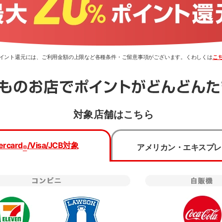
0％ポイント還元には、ご利用金額の上限など各種条件・ご留意事項がございます。くわしくは
こ
対象店舗はこちら
類・国際ブランドを選択のうえ、
お申し込みフォームへ進んで
ercard
/Visa/JCB
対象
アメリカン・エキスプレ
®
種類
国際ブランド
Mastercard
®
プリからのお申し込みは
三菱UFJ銀行でのお手続きとなり
一般(学生以外)
下記事項をご確認の上お申し込みください。
Visa
学生