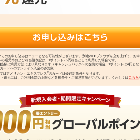
リからのお申し込みはエラーとなる可能性がございます。別途WEBブラウザを立ち上げて、お
トの還元率および相当額表記は、1ポイント=5円相当として利用した場合です。
相当額は利用方法により異なります（キャッシュバックへの交換の場合、1ポイントは4円とな
クス カードへのオンライン入金のみ対象
®
よってはアメリカン・エキスプレス
のカードは優遇対象外となります。
％ポイント還元には、ご利用金額の上限など各種条件・ご留意事項がございます。くわしくは
こちら