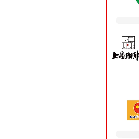
・個人関連情報の第三
お客さまがスマート口
※カード
のスマート口座開設ア
方は「
の分析や広告費用の精
込みく
いてその情報をお客さ