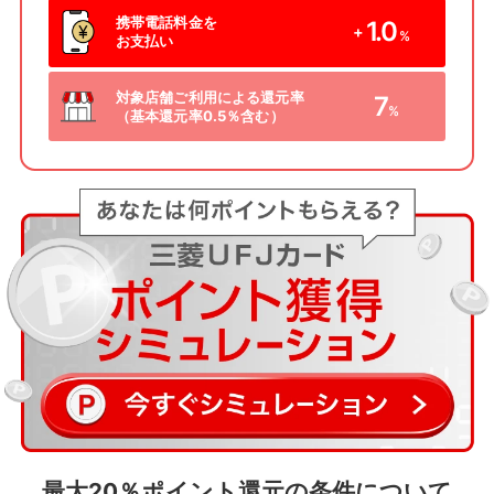
携帯電話料金を
1.0
+
%
お支払い
対象店舗ご利用による還元率
7
%
（基本還元率0.5％含む）
最大20％ポイント還元の条件について