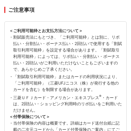
ご注意事項
＜ご利用可能枠とお支払方法について＞
・割賦販売法にもとづき、「ご利用可能枠」とは別に、リボ
払い・分割払い・ボーナス払い・2回払いで使用する「割賦
取引利用可能枠」を設定する場合があります。「割賦取引
利用可能枠」によっては、リボ払い・分割払い・ボーナス
払い・2回払いがご利用いただけないこともございますの
で、あらかじめご了承ください。
・「割賦取引利用可能枠」またはカードの利用状況により、
「ご利用可能枠」（三菱UFJニコス（株）が発行する他の
カードを含む）を制限する場合があります。
®
・三菱ＵＦＪカード・アメリカン・エキスプレス
・カード
は、2回払い・ショッピング利用時のリボ払いをご利用いた
だけません。
＜付帯保険について＞
・当付帯保険の内容は概要です。詳細はカード送付台紙に記
載の二次元コードから「カード付帯保険のご案内」にてご