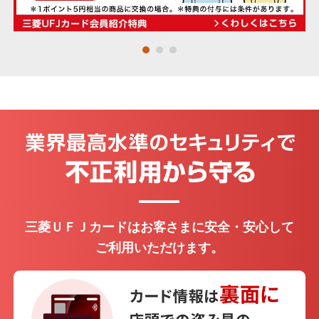
・個人関連情報の第三者提供
Mastercard
®
お客さまがスマート口座開設アプリへのリンクボタ
ンをタップ、または二次元コードを読み込んだ場
Visa
合、当社は、お客様のスマート口座開設アプリに至
るまでの経路情報を、お客さまのニーズにあった金
融商品やサービスの各種ご提案のための分析や広告
JCB
費用の精算に利用するため、URL末尾に付与したパ
ラメータ情報を株式会社三菱UFJ銀行に提供し、同
®
行においてその情報をお客さまのお申し込み情報と
アメリカン・エキスプレス
紐付けます。
＞ ご利用にあたって
お申し込みフォームへ
三菱ＵＦＪカードはお客さまに安全・安心して
※ タップするとアプリストアが開きます。
ご利用いただけます。