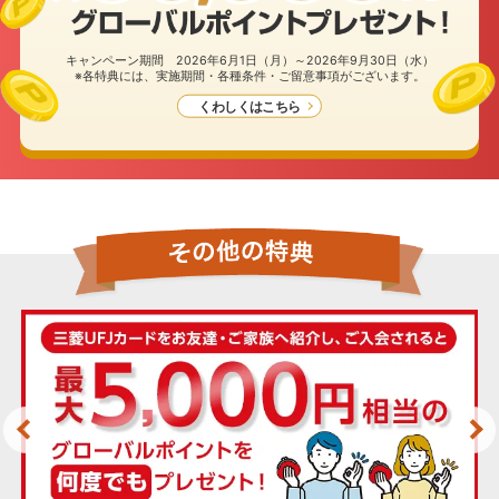
キャンペーン期間 2026年6月1日（月）～2026年9月30日（水）
※各特典には、実施期間・各種条件・ご留意事項がございます。
くわしくはこちら
カード種類・国際ブランドを選択のうえ、
お申し込みフォームへ進んでください。
カード種類
一般(学生以外)
学生
※カードお申し込み時点で、内定者の方は「学生」をご
選択のうえお申し込みください。
当アプリからのお申し込みは
三菱UFJ銀行でのお手続きとなります。
下記事項をご確認の上お申し込みください。
国際ブランド