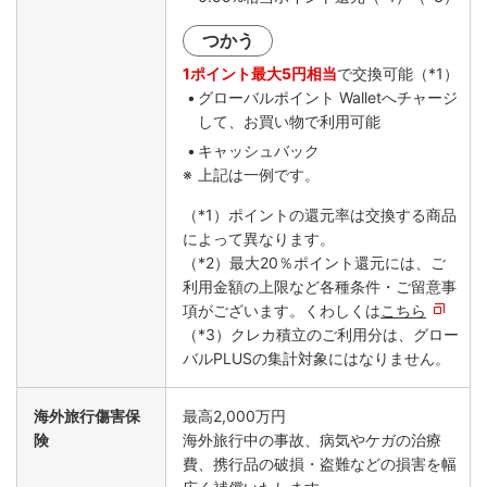
つかう
1ポイント最大5円相当
で交換可能（*1）
グローバルポイント Walletへチャージ
して、お買い物で利用可能
キャッシュバック
上記は一例です。
（*1）ポイントの還元率は交換する商品
によって異なります。
（*2）最大20％ポイント還元には、ご
利用金額の上限など各種条件・ご留意事
項がございます。くわしくは
こちら
（*3）クレカ積立のご利用分は、グロー
バルPLUSの集計対象にはなりません。
海外旅行傷害保
最高2,000万円
険
海外旅行中の事故、病気やケガの治療
費、携行品の破損・盗難などの損害を幅