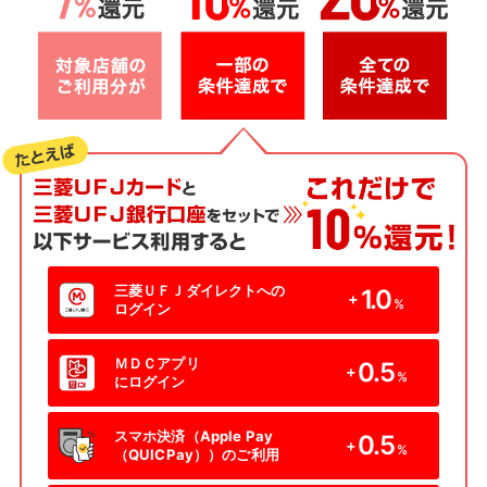
三菱ＵＦＪダイレクトへの
1.0
+
%
ログイン
ＭＤＣアプリ
0.5
+
%
にログイン
スマホ決済（Apple Pay
0.5
+
%
（QUICPay））のご利用