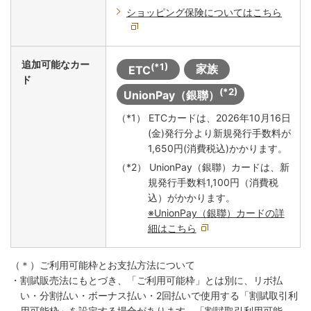
ショッピング保険についてはこちら
追加可能なカー
(*1)
家族
ETC
ド
(*2)
UnionPay（銀聯）
（*1） ETCカードは、2026年10月16日
(金)発行分より新規発行手数料が
1,650円(消費税込)かかります。
（*2） UnionPay（銀聯）カードは、新
規発行手数料1,100円（消費税
込）がかかります。
※UnionPay（銀聯）カードの詳
細はこちら
（＊）ご利用可能枠とお支払方法について
・割賦販売法にもとづき、「ご利用可能枠」とは別に、リボ払
い・分割払い・ボーナス払い・2回払いで使用する「割賦取引利
用可能枠」を設定する場合があります。
「割賦取引利用可能