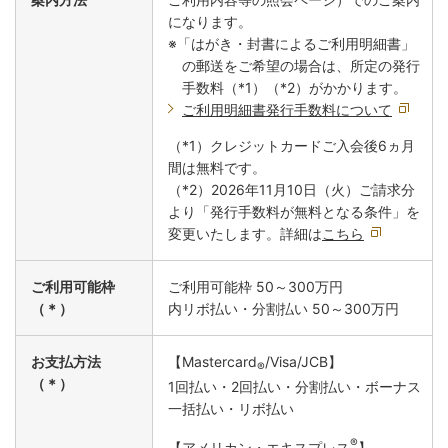
になります。
※「はがき・封書によるご利用明細書」
の郵送をご希望の場合は、所定の発行
手数料（*1）（*2）がかかります。
ご利用明細書発行手数料について
（*1）クレジットカードご入会後6ヵ月
間は無料です。
（*2）2026年11月10日（火）ご請求分
より「発行手数料が無料となる条件」を
変更いたします。詳細は
こちら
ご利用可能枠
ご利用可能枠 50～300万円
（＊）
内リボ払い・分割払い 50～300万円
お支払方法
【Mastercard
/Visa/JCB】
®
（＊）
1回払い・2回払い・分割払い・ボーナス
一括払い・リボ払い
®
【アメリカン・エキスプレス
】