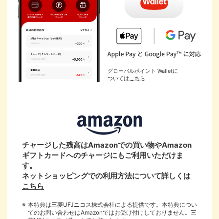
グローバルポイント Walletに
ついては
こちら
チャージした残高はAmazonでの買い物やAmazon
ギフトカードへのチャージにもご利用いただけま
国際ブランド
す。
ネットショッピングでの利用方法について詳しくは
Mastercard
こちら
®
本特典は三菱UFJニコス株式会社による提供です。本特典につい
Visa
てのお問い合わせはAmazonではお受け付けしておりません。三