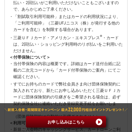
払い・2回払いがご利用いただけないこともございますの
で、あらかじめご了承ください。
・「割賦取引利用可能枠」またはカードの利用状況により、
「ご利用可能枠」（三菱UFJニコス（株）が発行する他の
カードを含む）を制限する場合があります。
®
・三菱ＵＦＪカード・アメリカン・エキスプレス
・カード
は、2回払い・ショッピング利用時のリボ払いをご利用いた
だけません。
＜付帯保険について＞
・当付帯保険の内容は概要です。詳細はカード送付台紙に記
載の二次元コードから「カード付帯保険のご案内」にてご
確認ください。
・すでにお持ちのカードで弊社会員さま向け団体保険契約に
加入されており、新たにお申し込みいただく三菱ＵＦＪカ
ードに団体保険契約の引継ぎをご希望される場合は、必ず
契約保険会社に連絡いただき登録変更手続をお願いしま
す。
（団体保険契約は自動的に引継ぎされません）
お申し込みはこちら
＜利用可能枠について＞
・新規ご入会時のキャッシングサービス、カードローンご利