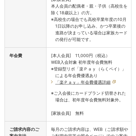
本人会員の配偶者・親・子供（高校生を
除く18歳以上）の方。
※高校生の場合でも高校卒業年度の10月
1日以降のお申し込み、かつ卒業後の
進路が決まっている場合は家族カード
の発行が可能です。
年会費
[本人会員] 11,000円（税込）
WEB入会対象 初年度年会費無料
※登録型リボ「楽Ｐａｙ（らくペイ）」
による年会費優遇あり
「楽Ｐａｙ」年会費優遇詳細
※ご入会後にカードブランド切替された
場合は、初年度年会費無料対象外。
[家族会員] 無料
ご請求内容のご
毎月のご請求内容は、WEB（ご請求額や
案内方法
ご利用内容等の照会ページ）でのご案内