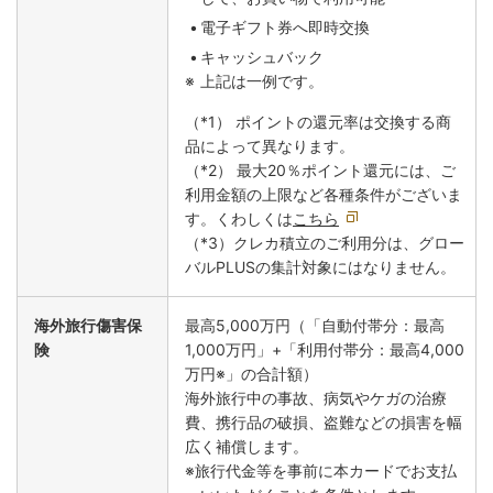
電子ギフト券へ即時交換
キャッシュバック
上記は一例です。
（*1） ポイントの還元率は交換する商
品によって異なります。
（*2） 最大20％ポイント還元には、ご
利用金額の上限など各種条件がございま
す。くわしくは
こちら
（*3）クレカ積立のご利用分は、グロー
バルPLUSの集計対象にはなりません。
海外旅行傷害保
最高5,000万円（「自動付帯分：最高
険
1,000万円」+「利用付帯分：最高4,000
万円※」の合計額）
海外旅行中の事故、病気やケガの治療
費、携行品の破損、盗難などの損害を幅
広く補償します。
※旅行代金等を事前に本カードでお支払