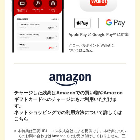
グローバルポイント Walletに
ついては
こちら
チャージした残高はAmazonでの買い物やAmazon
ギフトカードへのチャージにもご利用いただけま
国際ブランド
す。
ネットショッピングでの利用方法について詳しくは
Mastercard
こちら
®
本特典は三菱UFJニコス株式会社による提供です。本特典につい
Visa
てのお問い合わせはAmazonではお受け付けしておりません。三