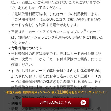
払い・2回払いがご利用いただけないこともございますの
で、あらかじめご了承ください。
・「割賦取引利用可能枠」またはカードの利用状況により、
「ご利用可能枠」（三菱UFJニコス（株）が発行する他の
カードを含む）を制限する場合があります。
®
・三菱ＵＦＪカード・アメリカン・エキスプレス
・カード
は、2回払い・ショッピング利用時のリボ払いをご利用いた
だけません。
＜付帯保険について＞
・当付帯保険の内容は概要です。詳細はカード送付台紙に記
載の二次元コードから「カード付帯保険のご案内」にてご
確認ください。
・すでにお持ちのカードで弊社会員さま向け団体保険契約に
加入されており、新たにお申し込みいただく三菱ＵＦＪカ
ードに団体保険契約の引継ぎをご希望される場合は、必ず
契約保険会社に連絡いただき登録変更手続をお願いしま
す。
（団体保険契約は自動的に引継ぎされません）
お申し込みはこちら
＜利用可能枠について＞
・新規ご入会時のキャッシングサービス、カードローンご利