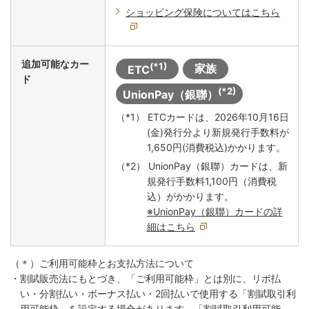
ショッピング保険についてはこちら
追加可能なカー
(*1)
家族
ETC
ド
(*2)
UnionPay（銀聯）
（*1） ETCカードは、2026年10月16日
(金)発行分より新規発行手数料が
1,650円(消費税込)かかります。
（*2） UnionPay（銀聯）カードは、新
規発行手数料1,100円（消費税
込）がかかります。
※UnionPay（銀聯）カードの詳
細はこちら
（＊）ご利用可能枠とお支払方法について
・割賦販売法にもとづき、「ご利用可能枠」とは別に、リボ払
い・分割払い・ボーナス払い・2回払いで使用する「割賦取引利
用可能枠」を設定する場合があります。
「割賦取引利用可能