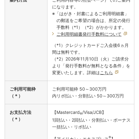
になります。
※「はがき・封書によるご利用明細書」
の郵送をご希望の場合は、所定の発行
手数料（*1）（*2）がかかります。
ご利用明細書発行手数料について
（*1）クレジットカードご入会後6ヵ月
間は無料です。
（*2）2026年11月10日（火）ご請求分
より「発行手数料が無料となる条件」を
変更いたします。詳細は
こちら
ご利用可能枠
ご利用可能枠 50～300万円
（＊）
内リボ払い・分割払い 50～300万円
お支払方法
【Mastercard
/Visa/JCB】
®
（＊）
1回払い・2回払い・分割払い・ボーナス
一括払い・リボ払い
®
【アメリカン・エキスプレス
】