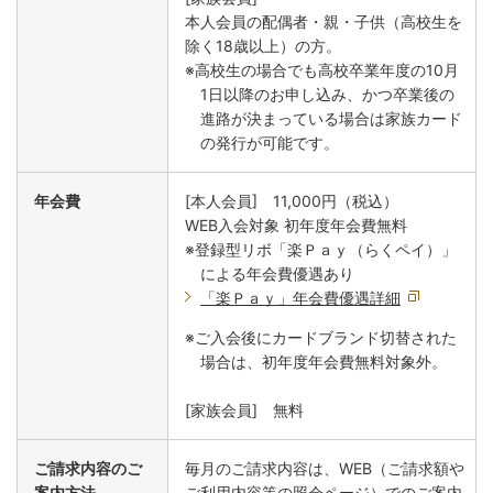
本人会員の配偶者・親・子供（高校生を
除く18歳以上）の方。
※高校生の場合でも高校卒業年度の10月
1日以降のお申し込み、かつ卒業後の
進路が決まっている場合は家族カード
の発行が可能です。
年会費
[本人会員] 11,000円（税込）
WEB入会対象 初年度年会費無料
※登録型リボ「楽Ｐａｙ（らくペイ）」
による年会費優遇あり
「楽Ｐａｙ」年会費優遇詳細
※ご入会後にカードブランド切替された
場合は、初年度年会費無料対象外。
[家族会員] 無料
ご請求内容のご
毎月のご請求内容は、WEB（ご請求額や
案内方法
ご利用内容等の照会ページ）でのご案内