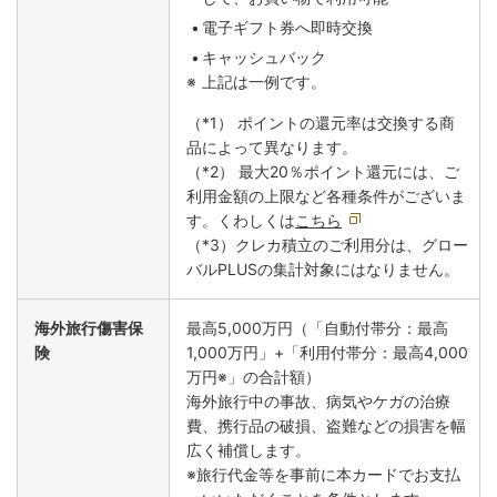
電子ギフト券へ即時交換
キャッシュバック
上記は一例です。
（*1） ポイントの還元率は交換する商
品によって異なります。
（*2） 最大20％ポイント還元には、ご
利用金額の上限など各種条件がございま
す。くわしくは
こちら
（*3）クレカ積立のご利用分は、グロー
バルPLUSの集計対象にはなりません。
海外旅行傷害保
最高5,000万円（「自動付帯分：最高
険
1,000万円」+「利用付帯分：最高4,000
万円※」の合計額）
海外旅行中の事故、病気やケガの治療
費、携行品の破損、盗難などの損害を幅
広く補償します。
※旅行代金等を事前に本カードでお支払