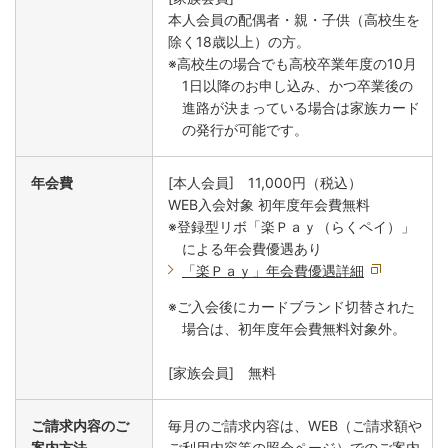
本人会員の配偶者・親・子供（高校生を
除く18歳以上）の方。
※高校生の場合でも高校卒業年度の10月
1日以降のお申し込み、かつ卒業後の
進路が決まっている場合は家族カード
の発行が可能です。
年会費
[本人会員] 11,000円（税込）
WEB入会対象 初年度年会費無料
※登録型リボ「楽Ｐａｙ（らくペイ）」
による年会費優遇あり
「楽Ｐａｙ」年会費優遇詳細
※ご入会後にカードブランド切替された
場合は、初年度年会費無料対象外。
[家族会員] 無料
ご請求内容のご
毎月のご請求内容は、WEB（ご請求額や
案内方法
ご利用内容等の照会ページ）でのご案内