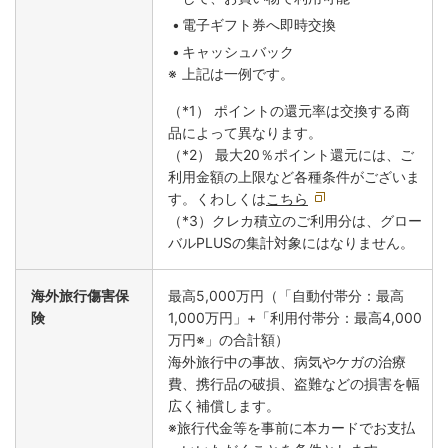
電子ギフト券へ即時交換
キャッシュバック
上記は一例です。
（*1） ポイントの還元率は交換する商
品によって異なります。
（*2） 最大20％ポイント還元には、ご
利用金額の上限など各種条件がございま
す。くわしくは
こちら
（*3）クレカ積立のご利用分は、グロー
バルPLUSの集計対象にはなりません。
海外旅行傷害保
最高5,000万円（「自動付帯分：最高
険
1,000万円」+「利用付帯分：最高4,000
万円※」の合計額）
海外旅行中の事故、病気やケガの治療
費、携行品の破損、盗難などの損害を幅
広く補償します。
※旅行代金等を事前に本カードでお支払