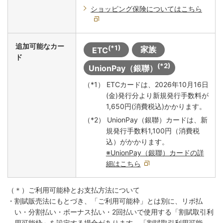
ショッピング保険についてはこちら
追加可能なカー
(*1)
家族
ETC
ド
(*2)
UnionPay（銀聯）
（*1） ETCカードは、2026年10月16日
(金)発行分より新規発行手数料が
1,650円(消費税込)かかります。
（*2） UnionPay（銀聯）カードは、新
規発行手数料1,100円（消費税
込）がかかります。
※UnionPay（銀聯）カードの詳
細はこちら
（＊）ご利用可能枠とお支払方法について
・割賦販売法にもとづき、「ご利用可能枠」とは別に、リボ払
い・分割払い・ボーナス払い・2回払いで使用する「割賦取引利
用可能枠」を設定する場合があります。
「割賦取引利用可能