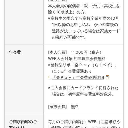
本人会員の配偶者・親・子供（高校生を
除く18歳以上）の方。
※高校生の場合でも高校卒業年度の10月
1日以降のお申し込み、かつ卒業後の
進路が決まっている場合は家族カード
の発行が可能です。
年会費
[本人会員] 11,000円（税込）
WEB入会対象 初年度年会費無料
※登録型リボ「楽Ｐａｙ（らくペイ）」
による年会費優遇あり
「楽Ｐａｙ」年会費優遇詳細
※ご入会後にカードブランド切替された
場合は、初年度年会費無料対象外。
[家族会員] 無料
ご請求内容のご
毎月のご請求内容は、WEB（ご請求額や
案内方法
ご利用内容等の照会ページ）でのご案内