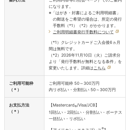
になります。
※「はがき・封書によるご利用明細書」
の郵送をご希望の場合は、所定の発行
手数料（*1）（*2）がかかります。
ご利用明細書発行手数料について
（*1）クレジットカードご入会後6ヵ月
間は無料です。
（*2）2026年11月10日（火）ご請求分
より「発行手数料が無料となる条件」を
変更いたします。詳細は
こちら
ご利用可能枠
ご利用可能枠 50～300万円
（＊）
内リボ払い・分割払い 50～300万円
お支払方法
【Mastercard
/Visa/JCB】
®
（＊）
1回払い・2回払い・分割払い・ボーナス
一括払い・リボ払い
®
【アメリカン・エキスプレス
】