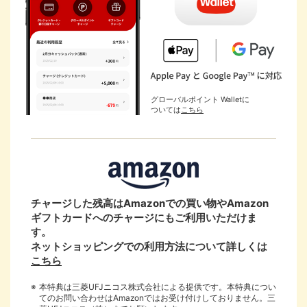
グローバルポイント Walletに
ついては
こちら
チャージした残高はAmazonでの買い物やAmazon
ギフトカードへのチャージにもご利用いただけま
国際ブランド
す。
ネットショッピングでの利用方法について詳しくは
Mastercard
こちら
®
本特典は三菱UFJニコス株式会社による提供です。本特典につい
Visa
てのお問い合わせはAmazonではお受け付けしておりません。三