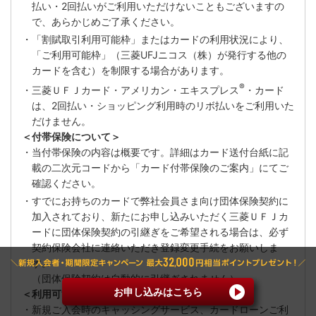
払い・2回払いがご利用いただけないこともございますの
で、あらかじめご了承ください。
・「割賦取引利用可能枠」またはカードの利用状況により、
「ご利用可能枠」（三菱UFJニコス（株）が発行する他の
カードを含む）を制限する場合があります。
®
・三菱ＵＦＪカード・アメリカン・エキスプレス
・カード
は、2回払い・ショッピング利用時のリボ払いをご利用いた
だけません。
＜付帯保険について＞
・当付帯保険の内容は概要です。詳細はカード送付台紙に記
載の二次元コードから「カード付帯保険のご案内」にてご
確認ください。
・すでにお持ちのカードで弊社会員さま向け団体保険契約に
加入されており、新たにお申し込みいただく三菱ＵＦＪカ
ードに団体保険契約の引継ぎをご希望される場合は、必ず
契約保険会社に連絡いただき登録変更手続をお願いしま
す。
（団体保険契約は自動的に引継ぎされません）
お申し込みはこちら
＜利用可能枠について＞
・新規ご入会時のキャッシングサービス、カードローンご利