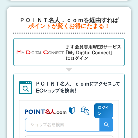
ＰＯＩＮＴ名人．ｃｏｍを経由すれば
ポイントが賢くお得にたまる！