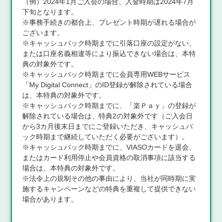
（例）2024年1月ご入会の場合、入金時期は2024年7月
下旬となります。
※事務手続きの都合上、プレゼント時期が遅れる場合が
ございます。
※キャッシュバック時期までに引落口座の設定がない、
または口座名義相違等により振込できない場合は、本特
典の対象外です。
※キャッシュバック時期までに会員専用WEBサービス
「My Digital Connect」のID登録が解除されている場合
は、本特典の対象外です。
※キャッシュバック時期までに、「楽Ｐａｙ」の登録が
解除されている場合は、特典2の対象外です（ご入会日
から3カ月後末日までにご登録いただき、キャッシュバ
ック時期まで継続していただく必要がございます）。
※キャッシュバック時期までに、VIASOカードを退会、
またはカード利用停止や会員資格の取消事項に該当する
場合は、本特典の対象外です。
※法令上の規制その他の事由により、当社が同時期に実
施するキャンペーンなどの特典を重複して提供できない
場合があります。