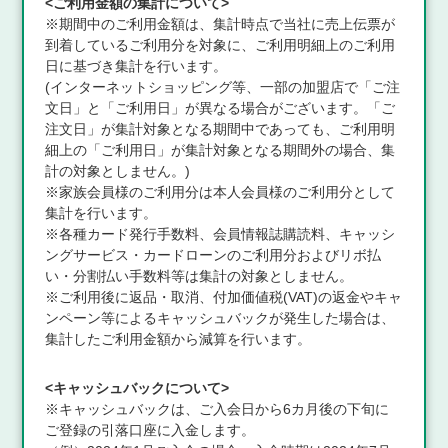
<ご利用金額の集計について>
※期間中のご利用金額は、集計時点で当社に売上伝票が
到着しているご利用分を対象に、ご利用明細上のご利用
日に基づき集計を行います。
(インターネットショッピング等、一部の加盟店で「ご注
文日」と「ご利用日」が異なる場合がございます。「ご
注文日」が集計対象となる期間中であっても、ご利用明
細上の「ご利用日」が集計対象となる期間外の場合、集
計の対象としません。)
※家族会員様のご利用分は本人会員様のご利用分として
集計を行います。
※各種カード発行手数料、会員情報誌購読料、キャッシ
ングサービス・カードローンのご利用分およびリボ払
い・分割払い手数料等は集計の対象としません。
※ご利用後に返品・取消、付加価値税(VAT)の返金やキャ
ンペーン等によるキャッシュバックが発生した場合は、
集計したご利用金額から減算を行います。
<キャッシュバックについて>
※キャッシュバックは、ご入会日から6カ月後の下旬に
ご登録の引落口座に入金します。