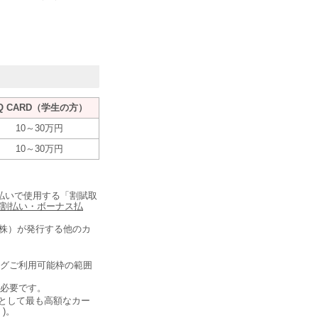
Q CARD（学生の方）
10～30万円
10～30万円
払いで使用する「割賦取
割払い・ボーナス払
（株）が発行する他のカ
ングご利用可能枠の範囲
が必要です。
則として最も高額なカー
)。