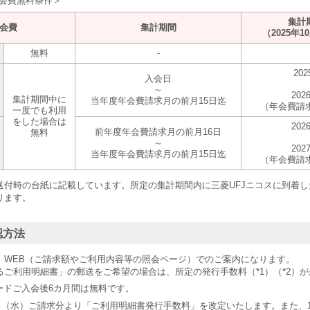
の年会費無料条件＞
集計
会費
集計期間
（2025年
無料
-
20
入会日
～
202
集計期間中に
当年度年会費請求月の前月15日迄
（年会費請求
一度でも利用
をした場合は
202
前年度年会費請求月の前月16日
無料
～
202
当年度年会費請求月の前月15日迄
（年会費請求
送付時の台紙に記載しています。所定の集計期間内に三菱UFJニコスに到着
ります。
認方法
、WEB（ご請求額やご利用内容等の照会ページ）でのご案内になります。
るご利用明細書」の郵送をご希望の場合は、所定の発行手数料（*1）（*2）
ードご入会後6カ月間は無料です。
月10日（水）ご請求分より「ご利用明細書発行手数料」を改定いたします。また、1