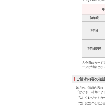
＜JQ CARD
年
初年度
2年目
3年目以降
入会日はカード
ータが対象とな
ご請求内容の確
毎月のご請求内容は
「はがき・封書によ
（*1）クレジットカ
（*2）2026年6