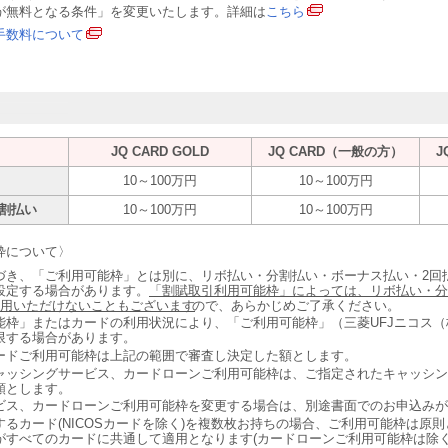
が無料となる条件」を変更いたします。詳細は
こちら
手数料について
JQ CARD GOLD
JQ CARD（一般の方）
J
10～100万円
10～100万円
割払い
10～100万円
10～100万円
枠について〉
づき、「ご利用可能枠」とは別に、リボ払い・分割払い・ボーナス払い・2回
設定する場合があります。
「割賦取引利用可能枠」によっては、リボ払い・分
利用いただけないこともございます
ので、あらかじめご了承ください。
能枠」またはカードの利用状況により、「ご利用可能枠」（三菱UFJニコス
限する場合があります。
ードご利用可能枠は上記の範囲で審査し決定した額とします。
ャッシングサービス、カードローンご利用可能枠は、ご指定されたキャッシ
額とします。
ビス、カードローンご利用可能枠を変更する場合は、別途書面でのお申込み
るカード(NICOSカードを除く)を複数枚お持ちの場合、ご利用可能枠は原
がすべてのカードに共通して適用となります(カードローンご利用可能枠は除く