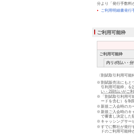
分より「発行手数料
ご利用明細書発行
ご利用可能枠
ご利用可能枠
内リボ払い・分
〈割賦取引利用可能
※
割賦販売法にもと
引利用可能枠」を
い・2回払いがご
※
「割賦取引利用可
ードを含む）を制
※
新規ご入会時のカ
※
新規ご入会時のキ
で審査し決定した
※
キャッシングサー
※
すでに弊社が発行す
ドのご利用可能枠