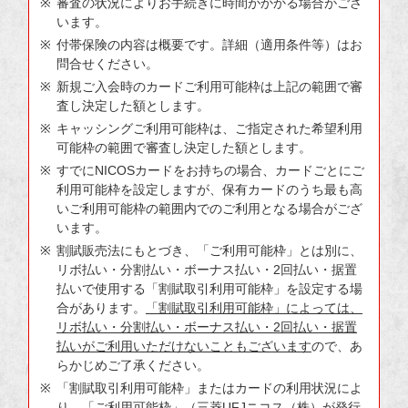
審査の状況によりお手続きに時間がかかる場合がござ
います。
付帯保険の内容は概要です。詳細（適用条件等）はお
問合せください。
新規ご入会時のカードご利用可能枠は上記の範囲で審
査し決定した額とします。
キャッシングご利用可能枠は、ご指定された希望利用
可能枠の範囲で審査し決定した額とします。
すでにNICOSカードをお持ちの場合、カードごとにご
利用可能枠を設定しますが、保有カードのうち最も高
いご利用可能枠の範囲内でのご利用となる場合がござ
います。
割賦販売法にもとづき、「ご利用可能枠」とは別に、
リボ払い・分割払い・ボーナス払い・2回払い・据置
払いで使用する「割賦取引利用可能枠」を設定する場
合があります。
「割賦取引利用可能枠」によっては、
リボ払い・分割払い・ボーナス払い・2回払い・据置
払いがご利用いただけないこともございます
ので、あ
らかじめご了承ください。
「割賦取引利用可能枠」またはカードの利用状況によ
り、「ご利用可能枠」（三菱UFJニコス（株）が発行