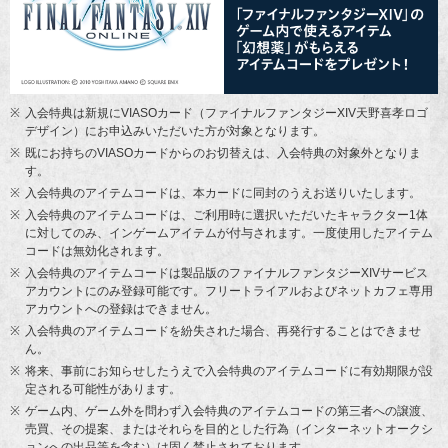
入会特典は新規にVIASOカード（ファイナルファンタジーXIV天野喜孝ロゴ
デザイン）にお申込みいただいた方が対象となります。
既にお持ちのVIASOカードからのお切替えは、入会特典の対象外となりま
す。
入会特典のアイテムコードは、本カードに同封のうえお送りいたします。
入会特典のアイテムコードは、ご利用時に選択いただいたキャラクター1体
に対してのみ、インゲームアイテムが付与されます。一度使用したアイテム
コードは無効化されます。
入会特典のアイテムコードは製品版のファイナルファンタジーXIVサービス
アカウントにのみ登録可能です。フリートライアルおよびネットカフェ専用
アカウントへの登録はできません。
入会特典のアイテムコードを紛失された場合、再発行することはできませ
ん。
将来、事前にお知らせしたうえで入会特典のアイテムコードに有効期限が設
定される可能性があります。
ゲーム内、ゲーム外を問わず入会特典のアイテムコードの第三者への譲渡、
売買、その提案、またはそれらを目的とした行為（インターネットオークシ
ョンへの出品等を含む）は固く禁止されております。