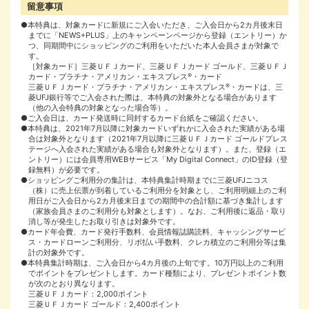
留意事項
●本特典は、対象カードに新規にご入会いただき、ご入会日から2カ月後末日
までに「NEWS+PLUS」上のキャンペーンページから登録（エントリー）か
つ、同期間中にショッピングのご利用をいただいた本人会員さまが対象で
す。
［対象カード］三菱ＵＦＪカード、三菱ＵＦＪカード ゴールド、三菱ＵＦＪ
カード・プラチナ・アメリカン・エキスプレス
®
・カード
三菱ＵＦＪカード・プラチナ・アメリカン・エキスプレス
®
・カードは、三
菱UFJ銀行等でご入会された際は、本特典の対象外となる場合があります
（他の入会特典の対象となった場合等）。
●ご入会日は、カード発送時に同封するカード台紙をご確認ください。
●本特典は、2021年7月以降に対象カードいずれかに入会された実績がある場
合は対象外となります（2021年7月以降に三菱ＵＦＪカード ゴールドプレス
テージへ入会された実績がある場合も対象外となります）。また、登録（エ
ントリー）には会員専用WEBサービス「My Digital Connect」のID登録（登
録無料）が必要です。
●ショッピングご利用分の集計は、本特典集計時期までに三菱UFJニコス
（株）に売上伝票が到着しているご利用分を対象とし、ご利用明細上のご利
用日がご入会日から2カ月後末日までの期間中の合計額に基づき集計します
（家族会員さまのご利用分も対象とします）。なお、ご利用後に返品・取り
消し等が発生したお取り引きは対象外です。
●カード年会費、カード発行手数料、会員情報誌購読料、キャッシングサービ
ス・カードローンご利用分、リボ払い手数料、クレカ積立のご利用分等は集
計の対象外です。
●本特典集計時期は、ご入会日から4カ月後の上旬です。10万円以上のご利用
でポイントをプレゼントします。カード種類により、プレゼントポイント数
が次のとおり異なります。
三菱ＵＦＪカード：2,000ポイント
三菱ＵＦＪカード ゴールド：2,400ポイント