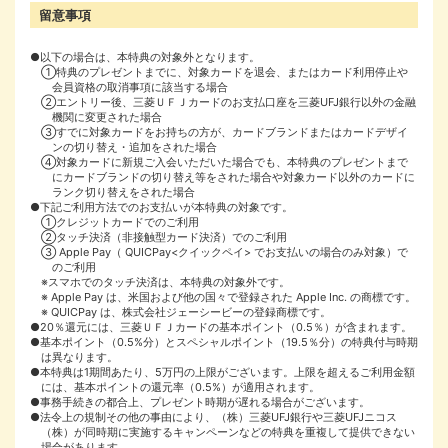
留意事項
●以下の場合は、本特典の対象外となります。
①特典のプレゼントまでに、対象カードを退会、またはカード利用停止や
会員資格の取消事項に該当する場合
②エントリー後、三菱ＵＦＪカードのお支払口座を三菱UFJ銀行以外の金融
機関に変更された場合
③すでに対象カードをお持ちの方が、カードブランドまたはカードデザイ
ンの切り替え・追加をされた場合
④対象カードに新規ご入会いただいた場合でも、本特典のプレゼントまで
にカードブランドの切り替え等をされた場合や対象カード以外のカードに
ランク切り替えをされた場合
●下記ご利用方法でのお支払いが本特典の対象です。
①クレジットカードでのご利用
②タッチ決済（非接触型カード決済）でのご利用
③ Apple Pay（ QUICPay<クイックペイ> でお支払いの場合のみ対象）で
のご利用
※スマホでのタッチ決済は、本特典の対象外です。
※ Apple Pay は、米国および他の国々で登録された Apple Inc. の商標です。
※ QUICPay は、株式会社ジェーシービーの登録商標です。
●20％還元には、三菱ＵＦＪカードの基本ポイント（0.5％）が含まれます。
●基本ポイント（0.5%分）とスペシャルポイント（19.5％分）の特典付与時期
は異なります。
●本特典は1期間あたり、5万円の上限がございます。上限を超えるご利用金額
には、基本ポイントの還元率（0.5%）が適用されます。
●事務手続きの都合上、プレゼント時期が遅れる場合がございます。
●法令上の規制その他の事由により、（株）三菱UFJ銀行や三菱UFJニコス
（株）が同時期に実施するキャンペーンなどの特典を重複して提供できない
場合があります。