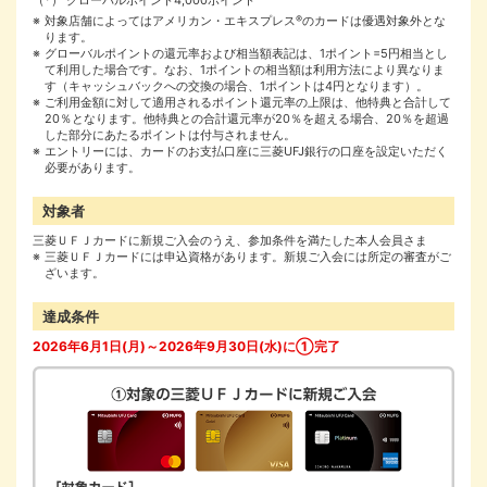
対象店舗によってはアメリカン・エキスプレス
®
のカードは優遇対象外とな
ります。
グローバルポイントの還元率および相当額表記は、1ポイント=5円相当とし
て利用した場合です。なお、1ポイントの相当額は利用方法により異なりま
す（キャッシュバックへの交換の場合、1ポイントは4円となります）。
ご利用金額に対して適用されるポイント還元率の上限は、他特典と合計して
20％となります。他特典との合計還元率が20％を超える場合、20％を超過
した部分にあたるポイントは付与されません。
エントリーには、カードのお支払口座に三菱UFJ銀行の口座を設定いただく
必要があります。
対象者
三菱ＵＦＪカードに新規ご入会のうえ、参加条件を満たした本人会員さま
三菱ＵＦＪカードには申込資格があります。新規ご入会には所定の審査がご
ざいます。
達成条件
2026年6月1日(月)～2026年9月30日(水)に①完了