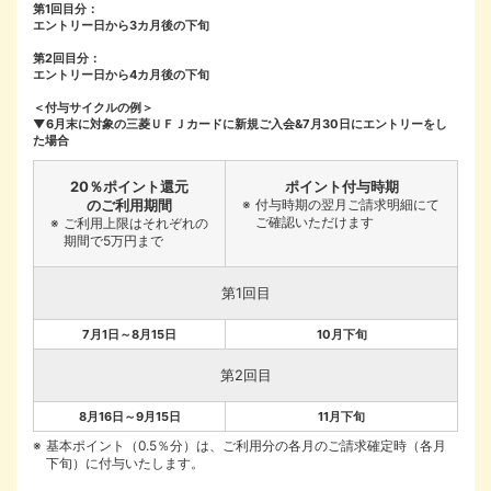
第1回目分：
エントリー日から3カ月後の下旬
第2回目分：
エントリー日から4カ月後の下旬
＜付与サイクルの例＞
▼6月末に対象の三菱ＵＦＪカードに新規ご入会&7月30日にエントリーをし
た場合
20％ポイント還元
ポイント付与時期
のご利用期間
付与時期の翌月ご請求明細にて
ご確認いただけます
ご利用上限はそれぞれの
期間で5万円まで
第1回目
7月1日～8月15日
10月下旬
第2回目
8月16日～9月15日
11月下旬
基本ポイント（0.5％分）は、ご利用分の各月のご請求確定時（各月
下旬）に付与いたします。