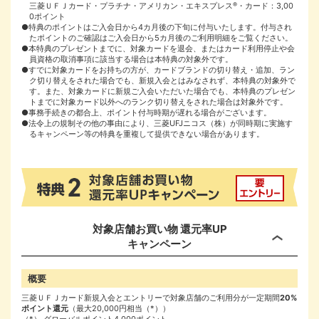
三菱ＵＦＪカード・プラチナ・アメリカン・エキスプレス
®
・カード：3,00
0ポイント
●特典のポイントはご入会日から4カ月後の下旬に付与いたします。付与され
たポイントのご確認はご入会日から5カ月後のご利用明細をご覧ください。
●本特典のプレゼントまでに、対象カードを退会、またはカード利用停止や会
員資格の取消事項に該当する場合は本特典の対象外です。
●すでに対象カードをお持ちの方が、カードブランドの切り替え・追加、ラン
ク切り替えをされた場合でも、新規入会とはみなされず、本特典の対象外で
す。また、対象カードに新規ご入会いただいた場合でも、本特典のプレゼン
トまでに対象カード以外へのランク切り替えをされた場合は対象外です。
●事務手続きの都合上、ポイント付与時期が遅れる場合がございます。
●法令上の規制その他の事由により、三菱UFJニコス（株）が同時期に実施す
るキャンペーン等の特典を重複して提供できない場合があります。
対象店舗お買い物 還元率UP
キャンペーン
概要
三菱ＵＦＪカード新規入会とエントリーで対象店舗のご利用分が一定期間
20%
ポイント還元
（最大20,000円相当（*））
グローバルポイント4,000ポイント