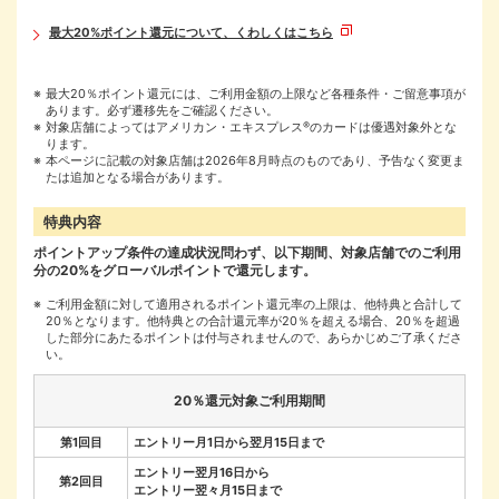
最大20%ポイント還元について、くわしくはこちら
最大20％ポイント還元には、ご利用金額の上限など各種条件・ご留意事項が
あります。必ず遷移先をご確認ください。
対象店舗によってはアメリカン・エキスプレス
®
のカードは優遇対象外とな
ります。
本ページに記載の対象店舗は2026年8月時点のものであり、予告なく変更ま
たは追加となる場合があります。
特典内容
ポイントアップ条件の達成状況問わず、以下期間、対象店舗でのご利用
分の20%をグローバルポイントで還元します。
ご利用金額に対して適用されるポイント還元率の上限は、他特典と合計して
20％となります。他特典との合計還元率が20％を超える場合、20％を超過
した部分にあたるポイントは付与されませんので、あらかじめご了承くださ
い。
20％還元対象ご利用期間
第1回目
エントリー月1日から翌月15日まで
エントリー翌月16日から
第2回目
エントリー翌々月15日まで