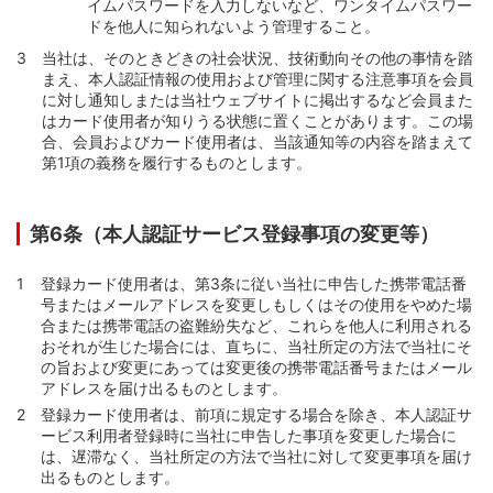
イムパスワードを入力しないなど、ワンタイムパスワー
ドを他人に知られないよう管理すること。
当社は、そのときどきの社会状況、技術動向その他の事情を踏
まえ、本人認証情報の使用および管理に関する注意事項を会員
に対し通知しまたは当社ウェブサイトに掲出するなど会員また
はカード使用者が知りうる状態に置くことがあります。この場
合、会員およびカード使用者は、当該通知等の内容を踏まえて
第1項の義務を履行するものとします。
第6条（本人認証サービス登録事項の変更等）
登録カード使用者は、第3条に従い当社に申告した携帯電話番
号またはメールアドレスを変更しもしくはその使用をやめた場
合または携帯電話の盗難紛失など、これらを他人に利用される
おそれが生じた場合には、直ちに、当社所定の方法で当社にそ
の旨および変更にあっては変更後の携帯電話番号またはメール
アドレスを届け出るものとします。
登録カード使用者は、前項に規定する場合を除き、本人認証サ
ービス利用者登録時に当社に申告した事項を変更した場合に
は、遅滞なく、当社所定の方法で当社に対して変更事項を届け
出るものとします。