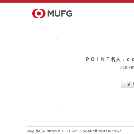
ＰＯＩＮＴ名人．ｃ
※10秒
は