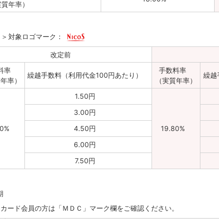
実質年率）
）＞
対象ロゴマーク：
改定前
料率
手数料率
繰越手数料（利用代金100円あたり）
繰越
質年率）
（実質年率）
1.50円
3.00円
00%
4.50円
19.80%
6.00円
7.50円
期
・カード会員の方は「ＭＤＣ」マーク欄をご確認ください。