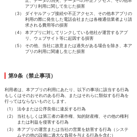
止、データの消失、データへの不正アクセス、その他本
アプリ利用に関して生じた損害
ダイヤルアップ接続や不正アクセス、その他本アプリの
利用の際に発生した電話会社または各種通信業者より請
求される費用等の損害
本アプリに対してリンクしている他社が運営するアプ
リ、ウェブサイト等に起因する損害
その他、当社に故意または過失がある場合を除き、本ア
プリの利用に関連し生じた損害
第9条（禁止事項）
利用者は、本アプリの利用にあたり、以下の事項に該当する行為
もしくはそのおそれのある行為、またはそれらに類似する行為を
行ってはならないものとします。
法令または公序良俗に違反する行為
当社もしくは第三者の著作権、知的財産権、その他の権利
または利益を侵害する行為
本アプリの運営または当社の営業を妨害する行為（システ
ムその他の設備に過大な負荷を与える行為を含む）