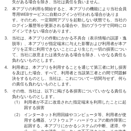
失がある場合を除き、当社は責任を負いません。
本アプリの利用を開始すると、本アプリの機能により当社会員
専用WEBサービスに自動ログインが行われる場合がありま
す。そのため、一定期間アプリを起動しない状態でも、当社の
ログイン履歴等が更新される場合や、別のブラウザで同時にロ
グインできない場合があります。
当社は、本アプリの作動にかかる不具合（表示情報の誤謬・逸
脱等）、本アプリが指定端末に与えた影響および利用者が本ア
プリを正常に利用できないことにより生じた一切の損害につい
て、当社に故意または過失がある場合を除き、いかなる責任も
負わないものとします。
利用者は、本アプリを利用することを通じて第三者に対し損害
を及ぼした場合、すべて、利用者と当該第三者との間で問題解
決をするものとし、当社は、これについて一切関与せず、何ら
の責任も負わないものとします。
その他、当社は、以下に掲げる各損害についていかなる責任も
負わないものとします。
利用者が不正に改造された指定端末を利用したことに起
因する損害
インターネット利用回線やコンピュータ等、利用者が使
用する機器、ソフトウェア・ハードウェアの動作障害に
起因する、本アプリにかかるシステムの中断、遅滞、中