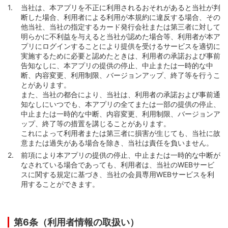
当社は、本アプリを不正に利用されるおそれがあると当社が判
断した場合、利用者による利用が本規約に違反する場合、その
他当社、当社の指定するカード発行会社または第三者に対して
明らかに不利益を与えると当社が認めた場合等、利用者が本ア
プリにログインすることにより提供を受けるサービスを適切に
実施するために必要と認めたときは、利用者の承諾および事前
告知なしに、本アプリの提供の停止、中止または一時的な中
断、内容変更、利用制限、バージョンアップ、終了等を行うこ
とがあります。
また、当社の都合により、当社は、利用者の承諾および事前通
知なしにいつでも、本アプリの全てまたは一部の提供の停止、
中止または一時的な中断、内容変更、利用制限、バージョンア
ップ、終了等の措置を講じることがあります。
これによって利用者または第三者に損害が生じても、当社に故
意または過失がある場合を除き、当社は責任を負いません。
前項により本アプリの提供の停止、中止または一時的な中断が
なされている場合であっても、利用者は、当社のWEBサービ
スに関する規定に基づき、当社の会員専用WEBサービスを利
用することができます。
第6条（利用者情報の取扱い）