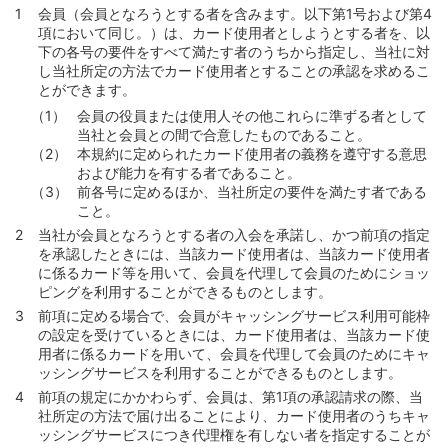
会員（会員となろうとする者を含みます。以下第1号および第4
第35条 （財務諸表等の提出等）
項において同じ。）は、カード使用者としようとする者を、以
第36条 （取引時確認および外国政府等における重要な公
下の各号の要件をすべて満たす者のうちから指定し、当社に対
的地位の保有等に係る届出等）
し当社所定の方法でカード使用者とすることの承認を求めるこ
とができます。
第37条 （犯罪収益等隠匿行為等の禁止）
会員の役員または使用人その他これらに準ずる者として
第2編 カード等の利用等と支払
当社と会員との間で合意したものであること。
第1章 利用可能枠等
本規約に定められたカード使用者の義務を遵守する意思
および能力を有する者であること。
第38条 （カード利用可能枠の設定等）
前各号に定めるほか、当社所定の要件を満たす者である
第39条 （カード利用可能枠の範囲での利用）
こと。
当社が会員となろうとする者の入会を承諾し、かつ前項の指定
第40条 （キャッシングサービス利用可能枠の設定等）
を承認したときには、当該カード使用者は、当該カード使用者
第41条 （キャッシングサービス利用可能枠の範囲での利
に係るカード等を用いて、会員を代理して会員のためにショッ
用）
ピングを利用することができるものとします。
第2章 ショッピング
前項に定める場合で、会員がキャッシングサービス利用可能枠
の設定を受けているときには、カード使用者は、当該カード使
第1節 ショッピングの利用
用者に係るカードを用いて、会員を代理して会員のためにキャ
第42条 （カード等の利用による立替払いの委託）
ッシングサービスを利用することができるものとします。
前項の規定にかかわらず、会員は、第1項の承認請求の際、当
第43条 （加盟店）
社所定の方法で届け出ることにより、カード使用者のうちキャ
第44条 （ショッピングの利用方法）
ッシングサービスにつき代理権を有しない者を指定することが