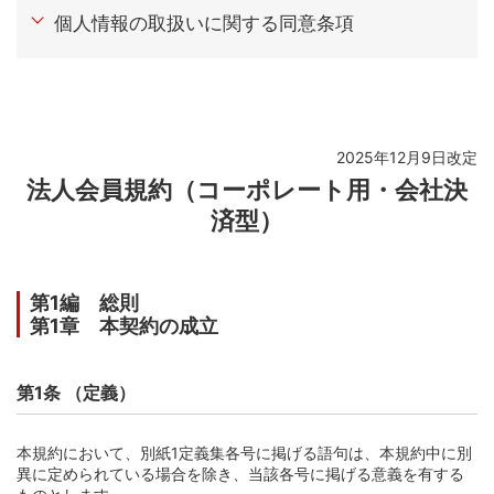
第1章 本契約の成立
個人情報の取扱いに関する同意条項
第1条 （定義）
第2条 （本契約の申込と成立）
第3条 （本契約と本規約の関係）
第4条 （特約）
2025年12月9日改定
第2章 カード使用者
法人会員規約（コーポレート用・会社決
第5条 （カード使用者とその代理権）
済型）
第6条 （カード使用者の代理権の範囲）
第7条 （カード使用者に関する会員の責任）
第1編 総則
第8条 （カード使用者に対する代理権の撤回等）
第1章 本契約の成立
第9条 （カード使用者の死亡と届出）
第10条 （当社によるカード使用者の指定の承認の撤回）
第1条 （定義）
第11条 （カード使用者の代理権の撤回等の場合における
会員の義務）
本規約において、別紙1定義集各号に掲げる語句は、本規約中に別
第12条 （カード使用者に規約等を遵守させる義務）
異に定められている場合を除き、当該各号に掲げる意義を有する
第3章 本契約に基づく会員の地位