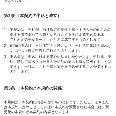
ものとします。
第1節 会員に提供されるサービス
第13条 （基本サービス）
第2条 （本契約の申込と成立）
第14条 （付帯サービス等）
第2節 会員およびカード使用者の義務
本契約は、当社が、当社所定の要件を満たす法人その他これに
準ずる者であって会員となろうとする者による申込を承諾し、
第1款 カード等の管理等
当社所定の手続を完了したときに成立するものとします。
第15条 （カードの発行と貸与）
前項の申込は、当社所定の手続により、当社所定事項を漏れな
く、かつ正確に申告して行うものとします。
第16条 （更新カードの発行と貸与）
申込者は、申込に対する諾否の結果にかかわらず、申込書、申
第17条 （カードの再発行）
込に際して提出された書面その他の物の返還を請求することは
第18条 （カードの所有権等）
できず、当社は、これら提出物を適宜処分することができるも
のとします。
第19条 （会員によるカード使用者に対するカードの貸与
とカードへの署名）
第20条 （更新カードまたは再発行カードの送付を受けた
第3条 （本契約と本規約の関係）
ときの処置）
第21条 （子カード）
本規約は、本契約の内容をなすものとします。ただし、法令また
第22条 （暗証番号）
は本規約に定めるところに従い本規約が変更された場合には、変
更後の本規約が本契約の内容となります。
第23条 （カード等の管理）