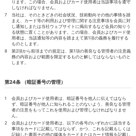
ります。この場合、会員およびカード使用者は当該事項を遵守
しなければなりません。
当社は、そのときどきの社会状況、技術動向その他の事情を踏
まえ、カード等の利用および管理に関する注意事項を会員に対
し通知しまたは当社ウェブサイトに掲出するなど会員の知りう
る状態に置くことがあります。この場合、会員およびカード使
用者は、当該通知等の内容を踏まえて第1項の義務を履行する
ものとします。
第2項から前項までの規定は、第1項の善良なる管理者の注意義
務の内容および範囲を限定するものと解してはならないものと
します。
第24条 （暗証番号の管理）
会員およびカード使用者は、暗証番号を他人に伝えてはなら
ず、暗証番号が他人に知られることのないよう、善良なる管理
者の注意をもってこれを使用および管理しなければなりませ
ん。
会員およびカード使用者は、以下の各号のいずれかに該当する
事項をカードに記載してはならず、かつ、これを記載もしくは
記録した書面その他の媒体をカードまたはカード情報を記載し