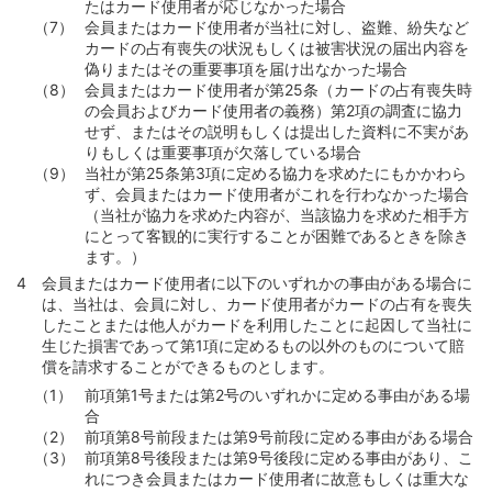
たはカード使用者が応じなかった場合
会員またはカード使用者が当社に対し、盗難、紛失など
カードの占有喪失の状況もしくは被害状況の届出内容を
偽りまたはその重要事項を届け出なかった場合
会員またはカード使用者が第25条（カードの占有喪失時
の会員およびカード使用者の義務）第2項の調査に協力
せず、またはその説明もしくは提出した資料に不実があ
りもしくは重要事項が欠落している場合
当社が第25条第3項に定める協力を求めたにもかかわら
ず、会員またはカード使用者がこれを行わなかった場合
（当社が協力を求めた内容が、当該協力を求めた相手方
にとって客観的に実行することが困難であるときを除き
ます。）
会員またはカード使用者に以下のいずれかの事由がある場合に
は、当社は、会員に対し、カード使用者がカードの占有を喪失
したことまたは他人がカードを利用したことに起因して当社に
生じた損害であって第1項に定めるもの以外のものについて賠
償を請求することができるものとします。
前項第1号または第2号のいずれかに定める事由がある場
合
前項第8号前段または第9号前段に定める事由がある場合
前項第8号後段または第9号後段に定める事由があり、こ
れにつき会員またはカード使用者に故意もしくは重大な