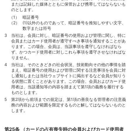
または記録した媒体とともに保管および携帯してはならないも
のとします。
暗証番号
(1)以外のものであって、暗証番号を推知しやすい文字、
数字または符号
当社は、会員に対し、暗証番号の使用および管理に関し、特に
会員またはカード使用者が遵守すべき事項を通知することがあ
ります。この場合、会員は、当該事項を遵守しなければなら
ず、かつカード使用者に対しこれら事項を遵守させなければな
りません。
当社は、そのときどきの社会状況、技術動向その他の事情を踏
まえ、暗証番号の使用および管理に関する注意事項を会員に対
し通知しまたは当社ウェブサイトに掲出するなど会員が知りう
る状態に置くことがあります。この場合、会員およびカード使
用者は、当該通知等の内容を踏まえて第1項の義務を履行する
ものとします。
第2項から前項までの規定は、第1項の善良なる管理者の注意義
務の内容および範囲を限定するものと解してはならないものと
します。
第25条 （カードの占有喪失時の会員およびカード使用者