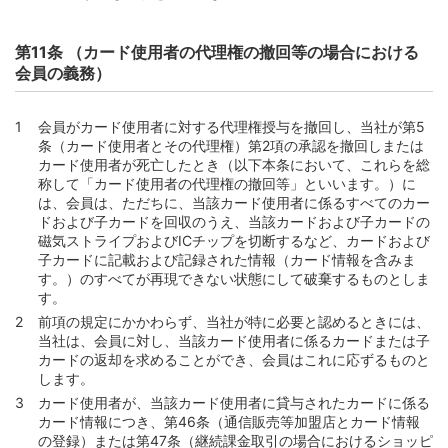
第4節 約定支払日前の支払
第11条 （カード使用者の代理権の撤回等の場合における
第78条 （約定支払日前の弁済およびその手続）
会員の義務）
第79条 （約定支払日前の弁済ができる範囲）
第80条 （第78条によらずになされた支払）
会員がカード使用者に対する代理権授与を撤回し、当社が第5
第5節 支払に関する雑則
条（カード使用者とその代理権）第2項の承認を撤回しまたは
カード使用者が死亡したとき（以下本条において、これらを総
第81条 （返金等の処理）
称して「カード使用者の代理権の撤回等」といいます。）に
第82条 （期限の利益の喪失）
は、会員は、ただちに、当該カード使用者に係るすべてのカー
ドおよび子カードを回収のうえ、当該カードおよび子カードの
第83条 （充当）
磁気ストライプおよびICチップを切断するなど、カードおよび
第84条 （支払等に要する費用等の負担）
子カードに記載および記録された情報（カード情報を含みま
す。）のすべてが再現できない状態にして破棄するものとしま
第3編 退会、会員資格の取消その他の条項
す。
第85条 （反社会的勢力等の排除）
前項の規定にかかわらず、当社が特に必要と認めるときには、
当社は、会員に対し、当該カード使用者に係るカードまたは子
第86条 （本規約等の変更）
カードの返却を求めることができ、会員はこれに応ずるものと
第87条 （退会）
します。
カード使用者が、当該カード使用者に貸与されたカードに係る
第88条 （会員資格の取消）
カード情報につき、第46条（通信販売等加盟店とカード情報
第89条 （カード等の利用の停止）
の登録）または第47条（継続課金取引の場合におけるショッピ