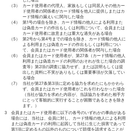
カード使用者の代理人、家族もしくは同居人その他カー
ド使用者の関係者がカード情報を他人に提供しまたはカ
ード情報の漏えいに関与した場合
第1号の場合を除き、カード情報の他人による利用また
は偽造カードの作出もしくは利用について、会員または
カード使用者に故意または重大な過失がある場合
第2号から第4号までの場合を除き、カード情報の他人に
よる利用または偽造カードの作出もしくは利用につい
て、会員またはカード使用者の関係者が関与した場合
会員またはカード使用者が、第27条（カード情報の他人
利用または偽造カードの利用のおそれが生じた場合の調
査等）第2項の調査に協力せず、または説明もしくは提
出した資料に不実がありもしくは重要事項が欠落してい
る場合
当社が第27条第3項に定める協力を求めたにもかかわら
ず、会員またはカード使用者がこれを行わなかった場合
（当社が協力を求めた内容が、当該協力を求めた相手方
にとって客観的に実行することが困難であるときを除き
ます。）
会員またはカード使用者に以下の各号のいずれかの事由がある
場合には、当社は、会員に対し、カード情報の他人による利用
または偽造カードの利用に起因して当社に生じた損害であって
第1項に定めるもの以外のものについて賠償を請求することが