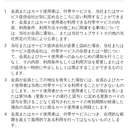
会員またはカード使用者は、付帯サービスを、当社またはサー
ビス提供会社が別に定めるところに従い利用することができま
す。会員またはカード使用者が利用できる付帯サービスの内
容、利用条件、利用方法その他これに関連する事項について
は、当社が会員に通知し、または当社ウェブサイトその他の当
社所定の方法により公表します。
当社またはサービス提供会社が必要と認めた場合、当社または
サービス提供会社は、付帯サービスの全部または一部につい
て、会員およびカード使用者へのあらかじめの通知を行うこと
なく、その内容、利用条件もしくは利用方法を変更しまたはそ
の提供を一時的に中止しもしくは廃止することができるものと
します。
会員が会員としての地位を喪失した場合には、会員およびカー
ド使用者は当然に付帯サービスを利用することができないもの
とします。カード使用者がカード使用者としての地位を失いま
たは第16条（更新カードの発行と貸与）に定める更新カードの
貸与を受けることなく貸与されたカードの有効期限が経過した
場合の当該カードに係るカード使用者も同様とします。
会員またはカード使用者は、付帯サービスにつき、合理的な範
囲を超えて濫用的である利用を行ってはならないものとしま
す。