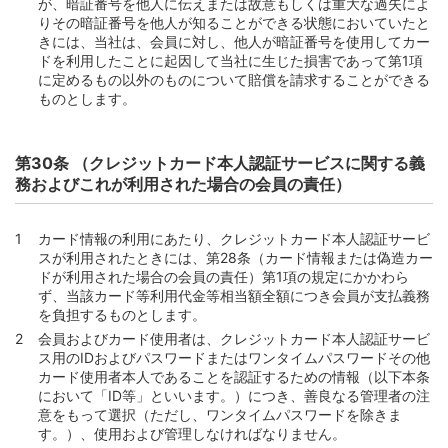
が、暗証番号を他人に伝えまたは故意もしくは重大な過失によ
りその暗証番号を他人が知ることができる状態においていたと
きには、当社は、会員に対し、他人が暗証番号を使用してカー
ドを利用したことに起因して当社に生じた損害であって第1項
に定めるもの以外のものについて賠償を請求することができる
ものとします。
第30条 （クレジットカード本人認証サービスに関する義
務およびこれが利用された場合の会員の責任）
カード情報の利用にあたり、クレジットカード本人認証サービ
スが利用されたときには、第28条（カード情報または偽造カー
ドが利用された場合の会員の責任）第1項の規定にかかわら
ず、当該カード等利用代金等相当額全額につき会員が支払義務
を負担するものとします。
会員およびカード使用者は、クレジットカード本人認証サービ
ス用のIDおよびパスワードまたはワンタイムパスワードその他
カード使用者本人であることを認証するための情報（以下本条
において「ID等」といいます。）につき、善良なる管理者の注
意をもって選択（ただし、ワンタイムパスワードを除きま
す。）、使用および管理しなければなりません。