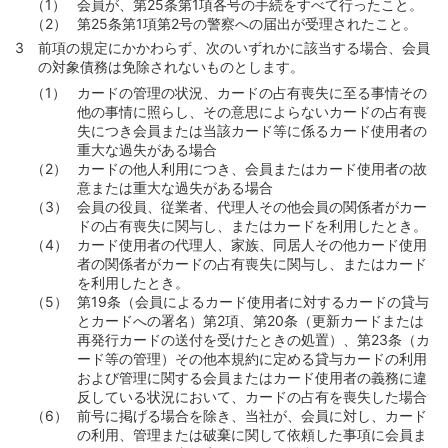
会員が、第25条第1項各号の手続をすべて行ったこと。
第25条第1項第2号の警察への届出が受理されたこと。
前項の規定にかかわらず、次のいずれかに該当する場合、会員
の対象債務は免除されないものとします。
カードの管理の状況、カードの占有喪失に至る事情その
他の事情に照らし、その意思によらないカードの占有喪
失につき会員または当該カード等に係るカード使用者の
重大な過失がある場合
カードの他人利用につき、会員またはカード使用者の故
意または重大な過失がある場合
会員の役員、従業者、代理人その他会員の関係者がカー
ドの占有喪失に関与し、またはカードを利用したとき。
カード使用者の代理人、家族、同居人その他カード使用
者の関係者がカードの占有喪失に関与し、またはカード
を利用したとき。
第19条（会員によるカード使用者に対するカードの貸与
とカードへの署名）第2項、第20条（更新カードまたは
再発行カードの送付を受けたときの処置）、第23条（カ
ード等の管理）その他本規約に定める貸与カードの利用
および管理に関する会員またはカード使用者の義務に違
反している状況において、カードの占有を喪失した場合
前号に掲げる場合を除き、当社が、会員に対し、カード
の利用、管理または破棄に関して依頼した事項に会員ま