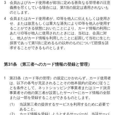
会員およびカード使用者が前項に定める善良なる管理者の注意
義務を尽くしている場合には、第1項の規定は適用されないも
のとします。
会員またはカード使用者が、ID等を他人に伝えもしくは使用さ
せ、または故意もしくは重大な過失によりID等を他人が使用す
ることができる状態においたことにより、カード情報の利用に
あたりID等が他人に使用されたときには、当社は、会員に対
し、他人がカード情報を利用したことに起因して当社に生じた
損害であって第1項に定めるもの以外のものについて賠償を請
求することができるものとします。
第31条 （第三者へのカード情報の登録と管理）
第23条（カード等の管理）の規定にかかわらず、カード使用者
は、以下の各号が充足されることその他本規約の定めに従うこ
とを条件として、ネットショッピング事業者またはコード決済
事業者その他の第三者が設置したサーバーにカード情報の全部
または一部を登録することができるものとします。
当該第三者の提供するサービスを利用するために必要で
あること。
カード情報を登録しようとするサーバーが、当該サーバ