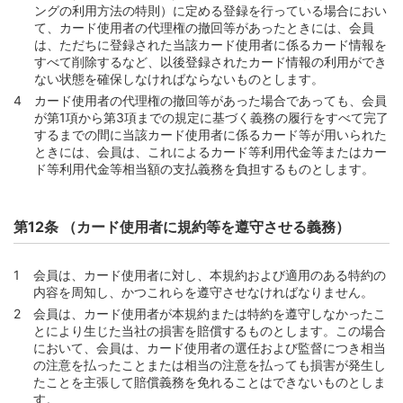
ングの利用方法の特則）に定める登録を行っている場合におい
第90条 （本契約の解約）
て、カード使用者の代理権の撤回等があったときには、会員
第91条 （更新カード不発行等と本契約の終了）
は、ただちに登録された当該カード使用者に係るカード情報を
すべて削除するなど、以後登録されたカード情報の利用ができ
第92条 （本契約終了の効果）
ない状態を確保しなければならないものとします。
第93条 （外国為替および外国貿易に関する法令等の適
カード使用者の代理権の撤回等があった場合であっても、会員
用）
が第1項から第3項までの規定に基づく義務の履行をすべて完了
第94条 （準拠法）
するまでの間に当該カード使用者に係るカード等が用いられた
ときには、会員は、これによるカード等利用代金等またはカー
第95条 （合意管轄）
ド等利用代金等相当額の支払義務を負担するものとします。
別紙1 定義集
別表1 カード発行会社一覧（別紙1定義集第21号関係）
第12条 （カード使用者に規約等を遵守させる義務）
会員は、カード使用者に対し、本規約および適用のある特約の
内容を周知し、かつこれらを遵守させなければなりません。
会員は、カード使用者が本規約または特約を遵守しなかったこ
とにより生じた当社の損害を賠償するものとします。この場合
において、会員は、カード使用者の選任および監督につき相当
の注意を払ったことまたは相当の注意を払っても損害が発生し
たことを主張して賠償義務を免れることはできないものとしま
す。