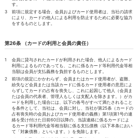
す。
前項に規定する場合、会員およびカード使用者は、当社の請求
により、カードの他人による利用を防止するために必要な協力
をするものとします。
第26条 （カードの利用と会員の責任）
会員に貸与されたカードが利用された場合、他人によるカード
利用によるものであっても、これに係るカード等利用代金等相
当額は会員が支払義務を負担するものとします。
前項の規定にかかわらず、会員またはカード使用者が、盗難、
紛失など会員または当該カードに係るカード使用者の意思によ
らずしてカードの占有を喪失し、これに起因して他人（会員ま
たは会員の代表者、管理人もしくは支配人を除きます。）がカ
ードを利用した場合には、以下の各号がすべて満たされること
を条件として、当社は、会員に対し、当社が第25条（カードの
占有喪失時の会員およびカード使用者の義務）第1項第1号の連
絡を受け付けた日前60日以降の、当該連絡に係るカードによ
るカード等利用代金等相当額に係る支払債務（以下本条におい
て「対象債務」といいます。）を免除します。