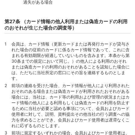
過失がある場合
第27条 （カード情報の他人利用または偽造カードの利用
のおそれが生じた場合の調査等）
会員は、カード情報（更新カードまたは再発行カードが貸与さ
れた場合の従前のカードに係るカード情報であって、これに含
まれる有効期限が経過していないものを含みます。本条から第
30条までの規定において同じ。）の他人による利用のおそれ
または偽造カードの利用のおそれがあることを認知した場合に
は、ただちに当社所定の窓口にその旨を連絡するものとしま
す。
前項の連絡を受けた場合、カード情報が他人により利用された
おそれのある場合または偽造カードが利用されたおそれがある
場合には、当社は、カード等の利用および管理の状況またはカ
ード情報の他人による利用もしくは偽造カードの利用を防止す
るために当社が必要と認める事項について、会員およびカード
使用者に対して、説明、資料提出その他当社の行う調査への協
力を求めることができ、会員およびカード使用者は遅滞なくこ
れに応ずるものとします。
前項に規定するいずれかの場合、会員およびカード使用者は、