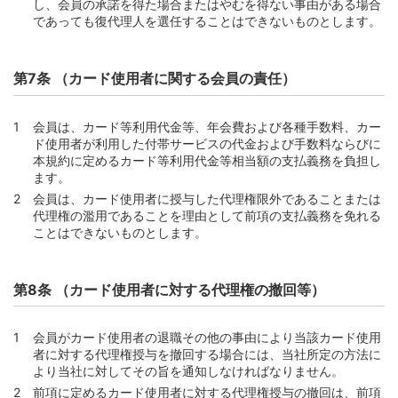
し、会員の承諾を得た場合またはやむを得ない事由がある場合
第1節 キャッシングサービスの利用
であっても復代理人を選任することはできないものとします。
第56条 （金銭消費貸借契約の成立）
第57条 （キャッシングサービスの利用方法）
第7条 （カード使用者に関する会員の責任）
第58条 （当社所定のATM等）
第59条 （交付資金およびその金額）
会員は、カード等利用代金等、年会費および各種手数料、カー
第60条 （キャッシングサービスに係る禁止行為）
ド使用者が利用した付帯サービスの代金および手数料ならびに
本規約に定めるカード等利用代金等相当額の支払義務を負担し
第61条 （キャッシングサービスの利用が制限される場
ます。
合）
会員は、カード使用者に授与した代理権限外であることまたは
第2節 元利金支払義務および返済方式
代理権の濫用であることを理由として前項の支払義務を免れる
ことはできないものとします。
第62条 （元利金支払義務）
第63条 （外貨での借入と融資金額）
第8条 （カード使用者に対する代理権の撤回等）
第64条 （キャッシングサービスの返済方式）
第3節 手数料および費用
会員がカード使用者の退職その他の事由により当該カード使用
第65条 （利率）
者に対する代理権授与を撤回する場合には、当社所定の方法に
第66条 （利率の変更）
より当社に対してその旨を通知しなければなりません。
第67条 （キャッシングサービス手数料の計算方法）
前項に定めるカード使用者に対する代理権授与の撤回は、前項