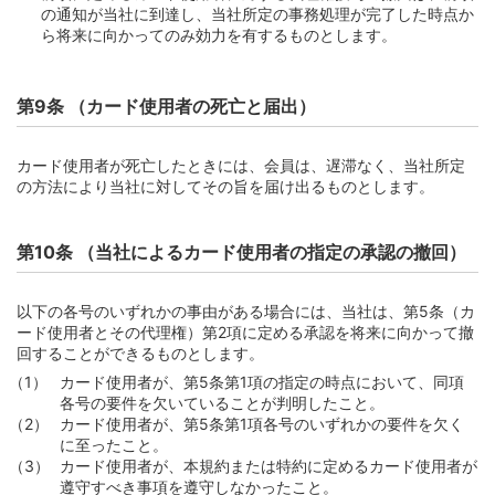
の通知が当社に到達し、当社所定の事務処理が完了した時点か
第4節 返済日と返済額等
ら将来に向かってのみ効力を有するものとします。
第68条 （キャッシングサービスの返済日および返済額）
第4章 支払
第9条 （カード使用者の死亡と届出）
第1節 締切日および約定支払日
第69条 （締切日および約定支払日）
カード使用者が死亡したときには、会員は、遅滞なく、当社所定
第70条 （事務処理の都合による締切日および約定支払日
の方法により当社に対してその旨を届け出るものとします。
の変更）
第2節 約定支払日における支払
第10条 （当社によるカード使用者の指定の承認の撤回）
第71条 （ご利用明細書の発行および確認義務）
第72条 （ご利用明細の提供および確認義務）
以下の各号のいずれかの事由がある場合には、当社は、第5条（カ
ード使用者とその代理権）第2項に定める承認を将来に向かって撤
第73条 （口座振替による支払）
回することができるものとします。
第74条 （再振替）
カード使用者が、第5条第1項の指定の時点において、同項
第75条 （口座振替によることができない場合）
各号の要件を欠いていることが判明したこと。
カード使用者が、第5条第1項各号のいずれかの要件を欠く
第76条 （振込による支払）
に至ったこと。
第3節 期限後の支払
カード使用者が、本規約または特約に定めるカード使用者が
遵守すべき事項を遵守しなかったこと。
第77条 （遅延損害金）