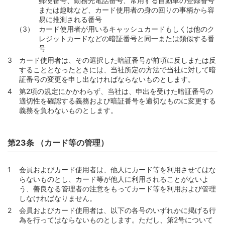
郵便番号、勤務先電話番号、常用する自動車の登録番号
または趣味など、カード使用者の身の回りの事柄から容
易に推測される番号
カード使用者が用いるキャッシュカードもしくは他のク
レジットカードなどの暗証番号と同一または類似する番
号
カード使用者は、その選択した暗証番号が前項に反しまたは反
することとなったときには、当社所定の方法で当社に対して暗
証番号の変更を申し出なければならないものとします。
第2項の規定にかかわらず、当社は、申出を受けた暗証番号の
適切性を確認する義務および暗証番号を適切なものに変更する
義務を負わないものとします。
第23条 （カード等の管理）
会員およびカード使用者は、他人にカード等を利用させてはな
らないものとし、カード等が他人に利用されることがないよ
う、善良なる管理者の注意をもってカード等を利用および管理
しなければなりません。
会員およびカード使用者は、以下の各号のいずれかに掲げる行
為を行ってはならないものとします。ただし、第2号について