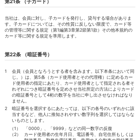
第21条 （子カード）
当社は、会員に対し、子カードを発行し、貸与する場合がありま
す。子カードについては、その性質に反しない限度で、カード等
の管理等に関する規定（第1編第3章第2節第1款）その他本規約の
カード等に関する規定を準用します。
第22条 （暗証番号）
会員（会員となろうとする者を含みます。以下本条において同
じ。）は、第5条（カード使用者とその代理権）に定めるカー
ド使用者の指定にあたり、カード使用者として指定される者そ
れぞれにつき暗証番号を定めさせ当社所定の方法によりカード
の暗証番号として4桁の数字を当社に申し出させなければなり
ません。
暗証番号を選択するにあたっては、以下の各号のいずれかに該
当するなど、他人に推知されやすい数字列を選択してはならな
いものとします。
「0000」、「9999」などの同一数字の反復
カード使用者の生年月日、電話番号、自宅住所もしくは