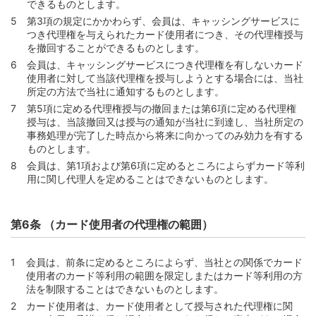
できるものとします。
第45条 （通信販売等加盟店の場合のショッピング利用方
法）
第3項の規定にかかわらず、会員は、キャッシングサービスに
つき代理権を与えられたカード使用者につき、その代理権授与
第46条 （通信販売等加盟店とカード情報の登録）
を撤回することができるものとします。
第47条 （継続課金取引の場合におけるショッピングの利
会員は、キャッシングサービスにつき代理権を有しないカード
用方法の特則）
使用者に対して当該代理権を授与しようとする場合には、当社
所定の方法で当社に通知するものとします。
第48条 （継続課金取引の終了等）
第5項に定める代理権授与の撤回または第6項に定める代理権
第49条 （ショッピング利用時の本人確認等）
授与は、当該撤回又は授与の通知が当社に到達し、当社所定の
事務処理が完了した時点から将来に向かってのみ効力を有する
第50条 （ショッピング利用に係る禁止行為等）
ものとします。
第51条 （会員の責によらないショッピングの利用の制
会員は、第1項および第6項に定めるところによらずカード等利
限）
用に関し代理人を定めることはできないものとします。
第2節 支払義務等
第52条 （ショッピング利用代金の支払義務）
第6条 （カード使用者の代理権の範囲）
第53条 （海外アクワイアラー加盟店でのショッピング利
用とショッピング利用代金等）
会員は、前条に定めるところによらず、当社との関係でカード
第54条 （支払方式と内容）
使用者のカード等利用の範囲を限定しまたはカード等利用の方
第55条 （加盟店との紛議）
法を制限することはできないものとします。
カード使用者は、カード使用者として授与された代理権に関
第3章 キャッシングサービス