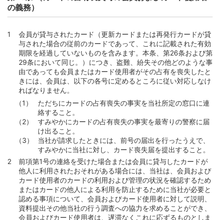
の義務）
会員が貸与されたカード（更新カードまたは再発行カードが貸
与された場合の従前のカードであって、これに記載された有効
期限を経過していないものを含みます。本条、第26条および第
29条において同じ。）につき、盗難、紛失その他どのような事
由であっても会員またはカード使用者がその占有を喪失したと
きには、会員は、以下の各号に定めるところに従い対応しなけ
ればなりません。
ただちにカードの占有喪失の事実を当社所定の窓口に連
絡すること。
すみやかにカードの占有喪失の事実を最寄りの警察に届
け出ること。
当社が請求したときには、前号の届出を行ったうえで、
すみやかに当社に対し、カード喪失届を提出すること。
前項第1号の連絡を受けた場合または会員に貸与したカードが
他人に利用されたおそれがある場合には、当社は、会員および
カード使用者のカードの利用および管理の状況を確認するため
またはカードの他人による利用を防止するために当社が必要と
認める事項について、会員およびカード使用者に対して説明、
資料提出その他当社の行う調査への協力を求めることができ、
会員およびカード使用者は、遅滞なくこれに応ずるものとしま