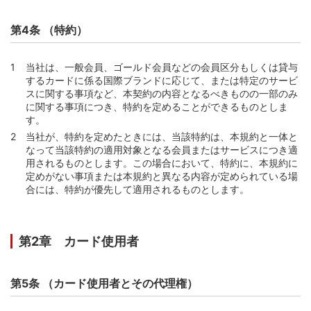
第24条 （暗証番号の管理）
第4条 （特約）
第25条 （カードの占有喪失時の会員およびカード使用者
の義務）
当社は、一般会員、ゴールド会員などの会員区分もしくは貸与
第26条 （カードの利用と会員の責任）
するカードに係る国際ブランドに応じて、または特定のサービ
第27条 （カード情報の他人利用または偽造カードの利用
スに関する事項など、本契約の内容となるべきものの一部のみ
のおそれが生じた場合の調査等）
に関する事項につき、特約を定めることができるものとしま
す。
第28条 （カード情報または偽造カードが利用された場合
の会員の責任）
当社が、特約を定めたときには、当該特約は、本規約と一体と
なって当該特約の適用対象となる会員またはサービスにつき適
第29条 （暗証番号が使用された場合の会員の責任）
用されるものとします。この場合において、特約に、本規約に
第30条 （クレジットカード本人認証サービスに関する義
定めがない事項または本規約と異なる内容が定められている場
務およびこれが利用された場合の会員の責任）
合には、特約が優先して適用されるものとします。
第31条 （第三者へのカード情報の登録と管理）
第2款 その他の義務
第2章 カード使用者
第32条 （年会費）
第33条 （届出事項変更時の届出義務および在留資格等の
届出等）
第5条 （カード使用者とその代理権）
第34条 （みなし届出）