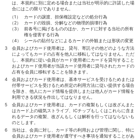
は、本規約に別に定める場合または当社が明示的に許諾した場
合にはこの限りでありません。
カードの譲渡、担保権設定などの処分行為
カードの毀損、分解などの物理的損壊行為
前各号に掲げるもののほか、カードに対する当社の所有
権を侵害する行為
シールの貼付などによるカードの外観または形状の変更
会員およびカード使用者は、貸与、寄託その他どのような方法
によってもカードの占有を他人に移転してはなりません。ただ
し、本規約に従い会員がカード使用者にカードを貸与すること
およびカード使用者が当該カード使用者に貸与されたカードの
占有を会員に移転することを除きます。
会員およびカード使用者は、基本サービスを受けるためまたは
付帯サービスを受けるため所定の利用方法に従い提供する場合
を除き、他人にカード情報を提供しまたは他人がカード情報を
利用できる状況を作出してはなりません。
会員およびカード使用者は、カードの複製もしくは改ざんまた
はカード上の磁気ストライプ、ICチップもしくはこれらに含ま
れるデータの複製、改ざんもしくは解析を行ってはならないも
のとします。
当社は、会員に対し、カード等の利用および管理に関し、特に
会員およびカード使用者が遵守すべき事項を通知することがあ