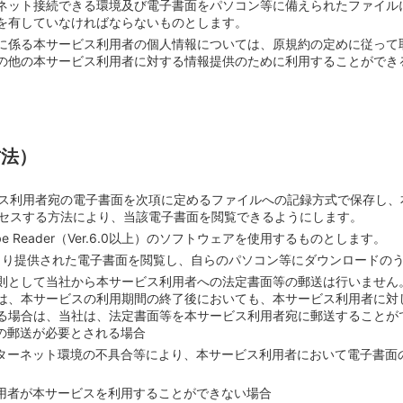
ネット接続できる環境及び電子書面をパソコン等に備えられたファイル
を有していなければならないものとします。
に係る本サービス利用者の個人情報については、原規約の定めに従って
の他の本サービス利用者に対する情報提供のために利用することができ
方法）
ビス利用者宛の電子書面を次項に定めるファイルへの記録方式で保存し
クセスする方法により、当該電子書面を閲覧できるようにします。
 Reader（Ver.6.0以上）のソフトウェアを使用するものとします。
より提供された電子書面を閲覧し、自らのパソコン等にダウンロードの
則として当社から本サービス利用者への法定書面等の郵送は行いません
は、本サービスの利用期間の終了後においても、本サービス利用者に対
る場合は、当社は、法定書面等を本サービス利用者宛に郵送することが
の郵送が必要とされる場合
ターネット環境の不具合等により、本サービス利用者において電子書面
用者が本サービスを利用することができない場合