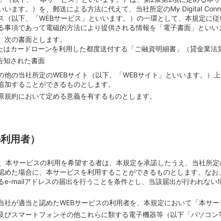
ます。）を、郵送による方法に代えて、当社所定のMy Digital Con
ス（以下、「WEBサービス」といいます。）の一環として、本規定に
る事項であって電磁的方法により提供される情報を「電子書面」といい
、次の書面とします。
たはカードローンを利用した都度送付する「ご融資明細書」（貸金業法第
告知された書面
の他の当社所定のWEBサイト（以下、「WEBサイト」といいます。）
追加することができるものとします。
原規約において定める意義を有するものとします。
の利用者）
て、本サービスの利用を希望する者は、本規定を承諾したうえ、当社所
認めた場合に、本サービスを利用することができるものとします。なお
e-mailアドレスの届出を行うことを条件とし、当該届出が行われな
当社が適当と認めたWEBサービスの利用者を、本規定において「本サー
及びスマートフォンその他これらに類する電子機器等（以下「パソコン