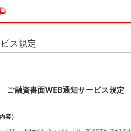
ービス規定
ご融資書面WEB通知サービス規定
の内容）
ス」（以下、「本サービス」といいます。）は、第2条第2項に定める本