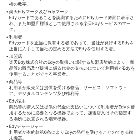
桁の数字。
楽天Edyマーク及びEdyマーク
Edyカードであることを認識するためにEdyカード券面に表示さ
れ、また加盟店標識として使用される楽天Edyサービスのマー
ク。
利用者
Edyカードを正当に保有する者であって、当社が発行するEdyを
正当に入手して当社の定める方法でEdyを使用する者。
加盟店
楽天Edy株式会社のEdyの取扱いに関する加盟店契約により、商
品等の販売及び提供に係る代金の支払いについて利用者がEdyを
使用することができる事業者。
商品等
利用者が販売又は提供を受ける物品、サービス、ソフトウェ
ア、デジタルコンテンツ及び権利等。
Edy端末
商品等の購入又は提供の代金の支払いについて利用者がEdyを使
用するために必要となる機器であって、加盟店又はその指定す
る場所に設置される端末機器。
Edyチャージャー
利用者が本約款第6条によりEdyの発行を受けることのできる端
末機器。