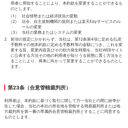
用者に周知することにより、本約款を変更することができるも
のとします。
社会情勢または経済状況の変動
法令、自主規制機関の規則または楽天Edyサービスのル
ールの変更
当社の業務またはシステムの変更
前項の規定にかかわらず、当社は、第12条第4項に定める払戻
手数料その他本約款に定める手数料等の金額につき、これを変
更する旨、変更内容及びその効力発生時期を、当社WEBサイト
に公表する方法その他の利用者が知りうる状態に置く方法をと
ることにより、将来に向かって変更することができるものとし
ます。
第23条（合意管轄裁判所）
利用者は、本約款に基づく取引に関して万一当社との間に紛争が
生じた場合、当社の本社の所在地を管轄する簡易裁判所または地
方裁判所を第一審の専属的合意管轄裁判所とすることに同意する
ものとします。