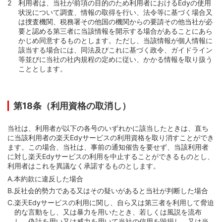
利用者は、当社が前項の目的のため利用者におけるEdyの使用
状況について調査、情報の取得を行い、法令等に基づく場合又
は捜査機関、税務署その他国の機関からの要請その他当社が必
要と認める第三者に当該情報を開示する場合があることにあら
かじめ同意するものとします。ただし、当該情報が個人情報に
該当する場合には、同法及びこれに基づく政令、ガイドライン
等並びに当社の社内規程の定めに従い、かかる情報を取り扱う
こととします。
第18条（利用資格の取消し）
当社は、利用者が以下の各号のいずれかに該当したときは、直ち
に当該利用者の楽天Edyサービスの利用資格を取り消すことができ
ます。この場合、当社は、事前の通知催告を要せず、当該利用者
に対し楽天Edyサービスの利用を中止することができるものとし、
利用者はこれを異議なく承諾するものとします。
A.
本約款に違反した場合
B.
反社会的勢力である又はその疑いがあると当社が判断した場合
C.
楽天Edyサービスの利用に関し、自ら又は第三者を利用して脅迫
的な言動をし、又は暴力を用いたとき、若しくは風説を流布
し、偽計を用い又は威力を用いて当社の信用を毀損し、又は当