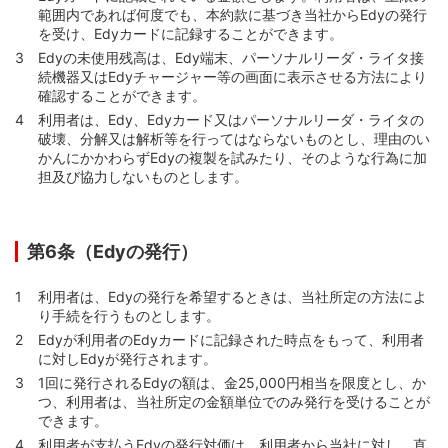
範囲内であれば何度でも、本約款に基づき当社からEdyの発行
を受け、Edyカードに記録することができます。
Edyの未使用残高は、Edy端末、パーソナルリーダ・ライタ接
続機器又はEdyチャージャー等の画面に表示させる方法により
確認することができます。
利用者は、Edy、Edyカード又はパーソナルリーダ・ライタの
破壊、分解又は解析等を行ってはならないものとし、理由のい
かんにかかわらずEdyの複製を試みたり、そのような行為に加
担及び協力しないものとします。
第6条（Edyの発行）
利用者は、Edyの発行を希望するときは、当社所定の方法によ
り手続を行うものとします。
Edyが利用者のEdyカードに記録された時点をもって、利用者
に対しEdyが発行されます。
1回に発行されるEdyの額は、金25,000円相当を限度とし、か
つ、利用者は、当社所定の金額単位でのみ発行を受けることが
できます。
利用者が支払うEdyの発行対価は、利用者から当社に対し、直