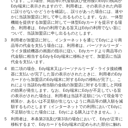
います。この場合、商品等の代金額及び使用後のEdyの残高が
Edy端末に表示されますので、利用者は、その表示された内容
に誤りがないかどうかを確認し、誤りがあった場合には、速や
かに当該加盟店に対して申し出るものとします。なお、一体型
機能を提供する加盟店に対して一体型Edyカードを提示する場
合、利用者は、Edyの利用である旨又はEdyの利用でない旨に
ついて、当該加盟店に申し出るものとします。
利用者が加盟店に対し、インターネットを通じてEdyにより商
品等の代金を支払う場合には、利用者は、パーソナルリーダ・
ライタ接続機器の画面の指示に従い、Edyカードより商品等の
代金額に相当するEdyをEdy端末に移転させて、加盟店に当該
代金を支払います。
前二項の場合、Edy端末又はパーソナルリーダ・ライタ接続機
器に支払いが完了した旨の表示がされたときに、利用者のEdy
カードから加盟店のEdy端末に対するEdyの移転が完了し、こ
れにより当該Edy相当額の金銭の加盟店に対する引渡しと同様
の効果が発生します。なお、Edy端末にEdyが不足している旨
の表示がされた場合は、利用者は当該不足額について現金等で
精算か、あるいは不足額が生じないように商品等の購入額を減
額するものとします（インターネットでの利用においてEdyに
不足額が生じた場合には、Edyによる購入はできません。）。
利用者は、本条第2項及び第3項の場合において、Edyが正常に
移転するまで、EdyカードをEdy端末の定められた部分に触れ