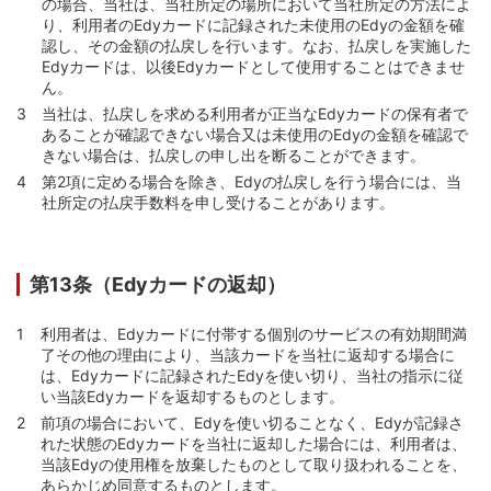
の場合、当社は、当社所定の場所において当社所定の方法によ
り、利用者のEdyカードに記録された未使用のEdyの金額を確
認し、その金額の払戻しを行います。なお、払戻しを実施した
Edyカードは、以後Edyカードとして使用することはできませ
ん。
当社は、払戻しを求める利用者が正当なEdyカードの保有者で
あることが確認できない場合又は未使用のEdyの金額を確認で
きない場合は、払戻しの申し出を断ることができます。
第2項に定める場合を除き、Edyの払戻しを行う場合には、当
社所定の払戻手数料を申し受けることがあります。
第13条（Edyカードの返却）
利用者は、Edyカードに付帯する個別のサービスの有効期間満
了その他の理由により、当該カードを当社に返却する場合に
は、Edyカードに記録されたEdyを使い切り、当社の指示に従
い当該Edyカードを返却するものとします。
前項の場合において、Edyを使い切ることなく、Edyが記録さ
れた状態のEdyカードを当社に返却した場合には、利用者は、
当該Edyの使用権を放棄したものとして取り扱われることを、
あらかじめ同意するものとします。