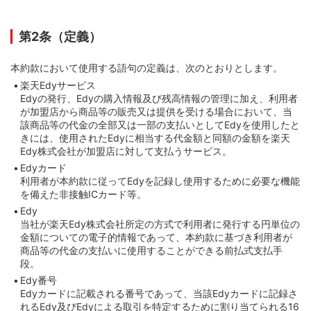
第2条（定義）
本約款において使用する語句の定義は、次のとおりとします。
楽天Edyサービス
Edyの発行、Edyの購入情報及び残高情報の管理に加え、利用者
が加盟店から商品等の販売又は提供を受ける場合において、当
該商品等の代金の全部又は一部の支払いとしてEdyを使用したと
きには、使用されたEdyに相当する代金額と同額の金額を楽天
Edy株式会社が加盟店に対して支払うサービス。
Edyカード
利用者が本約款に従ってEdyを記録し使用するために必要な機能
を備えた非接触ICカード等。
Edy
当社が楽天Edy株式会社所定の方式で利用者に発行する円単位の
金額についての電子的情報であって、本約款に基づき利用者が
商品等の代金の支払いに使用することができる前払式支払手
段。
Edy番号
Edyカードに記載される番号であって、当該Edyカードに記録さ
れるEdy及びEdyによる取引を特定するために割り当てられる16