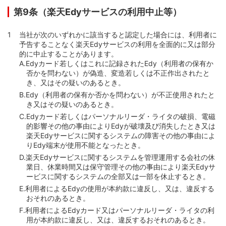
第9条（楽天Edyサービスの利用中止等）
当社が次のいずれかに該当すると認定した場合には、利用者に
予告することなく楽天Edyサービスの利用を全面的に又は部分
的に中止することがあります。
A.
Edyカード若しくはこれに記録されたEdy（利用者の保有か
否かを問わない）が偽造、変造若しくは不正作出されたと
き、又はその疑いのあるとき。
B.
Edy（利用者の保有か否かを問わない）が不正使用されたと
き又はその疑いのあるとき。
C.
Edyカード若しくはパーソナルリーダ・ライタの破損、電磁
的影響その他の事由によりEdyが破壊及び消失したとき又は
楽天Edyサービスに関するシステムの障害その他の事由によ
りEdy端末が使用不能となったとき。
D.
楽天Edyサービスに関するシステムを管理運用する会社の休
業日、休業時間又は保守管理その他の事由により楽天Edyサ
ービスに関するシステムの全部又は一部を休止するとき。
E.
利用者によるEdyの使用が本約款に違反し、又は、違反する
おそれのあるとき。
F.
利用者によるEdyカード又はパーソナルリーダ・ライタの利
用が本約款に違反し、又は、違反するおそれのあるとき。