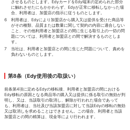
させるものとします。EdyカードをEdy端末の定められた部分
に触れさせたにもかかわらず、Edyが正常に移転しなかった場
合、利用者は、加盟店の指示に従うものとします。
利用者は、Edyにより加盟店から購入又は提供を受けた商品等
がその種類、品質または数量に関して契約の内容に適合しない
こと、その他利用者と加盟店との間に生じる取引上の一切の問
題については、利用者と加盟店との間で解決するものとしま
す。
当社は、利用者と加盟店との間に生じた問題について、責めを
負わないものとします。
第8条（Edy使用後の取扱い）
前条第4項に定めるEdyの移転後、利用者と加盟店の間における
Edy移転の原因となる商品等の購入又は提供に係る取引の無効が判
明し、又は、当該取引の取消し、解除が行われた場合であって
も、利用者は、当社及び当該加盟店に対して当該Edyの移転の無効
又は取消しを求めることはできません。この場合、利用者と当該
加盟店との間の精算は、現金等により行われます。