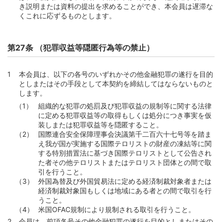
き説明または資料の提出を求めることができ、本会員は遅滞な
くこれに応ずるものとします。
第27条 （犯罪収益等隠匿行為等の禁止）
本会員は、以下の各号のいずれかその他金融犯罪の遂行を目的
としまたはその手段として本契約を締結してはならないものと
します。
組織的な犯罪の処罰及び犯罪収益の規制等に関する法律
に定める犯罪収益等の取得もしくは処分につき事実を仮
装しまたは犯罪収益等を隠匿すること。
国際連合安全保障理事会決議第千二百六十七号等を踏ま
え我が国が実施する国際テロリストの財産の凍結等に関
する特別措置法に基づき国際テロリストとして公告され
た者その他テロリストまたはテロリスト団体との間で取
引を行うこと。
外国為替及び外国貿易法に定める経済制裁対象者または
経済制裁対象国もしくは地域にある者との間で取引を行
うこと。
米国OFAC規制により規制される取引を行うこと。
会員は、前項各号その他金融犯罪の遂行を目的としまたはその