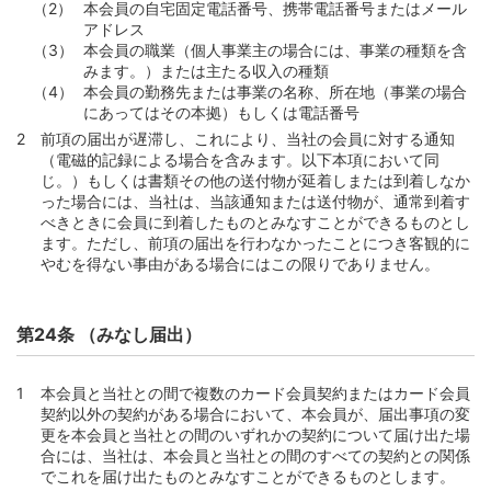
本会員の自宅固定電話番号、携帯電話番号またはメール
アドレス
本会員の職業（個人事業主の場合には、事業の種類を含
みます。）または主たる収入の種類
本会員の勤務先または事業の名称、所在地（事業の場合
にあってはその本拠）もしくは電話番号
前項の届出が遅滞し、これにより、当社の会員に対する通知
（電磁的記録による場合を含みます。以下本項において同
じ。）もしくは書類その他の送付物が延着しまたは到着しなか
った場合には、当社は、当該通知または送付物が、通常到着す
べきときに会員に到着したものとみなすことができるものとし
ます。ただし、前項の届出を行わなかったことにつき客観的に
やむを得ない事由がある場合にはこの限りでありません。
第24条 （みなし届出）
本会員と当社との間で複数のカード会員契約またはカード会員
契約以外の契約がある場合において、本会員が、届出事項の変
更を本会員と当社との間のいずれかの契約について届け出た場
合には、当社は、本会員と当社との間のすべての契約との関係
でこれを届け出たものとみなすことができるものとします。