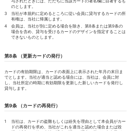
与されたときには、ただちに当該カードの署名欄に自署するも
のとします。
第4節 支払日と支払額等
当社が本規約に定めるところに従い会員に貸与するカードの所
第67条 （１回払い）
有権は、当社に帰属します。
第68条 （ボーナス一括払い）
会員は、当社が別に定める場合を除き、第8条または第9条の
場合を含め、貸与を受けるカードのデザインを指定することは
第69条 （分割払い）
できないものとします。
第70条 （元金定額リボルビング払い〔定額方式〕の支払
額）
第8条 （更新カードの発行）
第71条 （元利定額リボルビング払い〔定額方式〕の支払
額）
第72条 （元金定額リボルビング払い〔残高スライド方
カードの有効期限は、カードの表面上に表示された年月の末日ま
式〕の支払額）
でとします。当社が適当と認める場合には、当社は、会員に対
し、当社所定の時期に有効期限を更新した新しいカードを発行し
第73条 （元利定額リボルビング払い〔残高スライド方
貸与します。
式〕の支払額）
第74条 （ボーナス併用リボルビング払いの支払額）
第9条 （カードの再発行）
第75条 （約定支払日に支払うリボルビング払いのショッ
ピング利用手数料）
第76条 （ショッピングリボ残高および手数料が算定額を
当社は、カードの盗難もしくは紛失を理由として本会員がカー
下回る場合の取扱い）
ドの再発行を求め、当社がこれを適当と認めた場合または毀