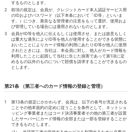
するものとします。
前項の規定は、会員が、クレジットカード本人認証サービス用
のIDおよびパスワード（以下本条において「ID等」といいま
す。）につき、善良なる管理者の注意をもって選択、使用およ
び管理している場合には適用されないものとします。
会員がID等を他人に伝えもしくは使用させ、または故意もしく
は重大な過失によりID等を他人が使用することができる状態に
おいたことによりカード情報の利用にあたりID等が他人に使用
されたときには、当社は、本会員に対し、他人がカード情報を
利用したことに起因して当社に生じた損害であって第1項に定
めるもの以外のものについて賠償を請求することができるもの
とします。
第21条 （第三者へのカード情報の登録と管理）
第13条の規定にかかわらず、会員は、以下の各号が充足される
ことその他本規約の定めに従うことを条件として、ネットショ
ッピング事業者またはコード決済事業者その他の第三者が設置
したサーバーにカード情報の全部または一部を登録することが
できるものとします。
当該第三者の提供するサービスを利用するために必要で