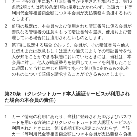
カード等の利用にあたり暗証番号が使用された場合には、第16
条第2項または第18条第1項の規定にかかわらず、当該カード等
利用代金等相当額全額につき本会員が支払義務を負担するもの
とします。
前項の規定は、本会員および使用された暗証番号に係る会員が
善良なる管理者の注意をもって暗証番号を選択、使用および管
理している場合には適用されないものとします。
第1項に規定する場合であって、会員が、その暗証番号を他人
に伝えまたは故意もしくは重大な過失によりその暗証番号を他
人が知ることができる状態においていたときには、当社は、本
会員に対し、他人が暗証番号を使用してカードを利用したこと
に起因して当社に生じた損害であって第1項に定めるもの以外
のものについて賠償を請求することができるものとします。
第20条 （クレジットカード本人認証サービスが利用され
た場合の本会員の責任）
カード情報の利用にあたり、当社に登録されたIDおよびパスワ
ードを用いる方法によりクレジットカード本人認証サービスが
利用されたときには、第18条第1項の規定にかかわらず、当該
カード等利用代金等相当額全額につき本会員が支払義務を負担