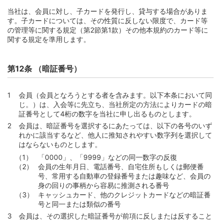
第4節 返済日と返済額等
当社は、会員に対し、子カードを発行し、貸与する場合がありま
第98条 （キャッシングサービスの返済額）
す。子カードについては、その性質に反しない限度で、カード等
の管理等に関する規定（第2節第1款）その他本規約のカード等に
第99条 （毎月元金定額返済であるカードローンの返済
関する規定を準用します。
額）
第100条 （ボーナス月毎月元金定額加算返済であるカー
ドローンの返済額）
第12条 （暗証番号）
第101条 （カードローンの臨時加算返済）
第102条 （ATM利用手数料の支払）
会員（会員となろうとする者を含みます。以下本条において同
じ。）は、入会等に先立ち、当社所定の方法によりカードの暗
第4章 支払
証番号として4桁の数字を当社に申し出るものとします。
第1節 締切日および約定支払日
会員は、暗証番号を選択するにあたっては、以下の各号のいず
れかに該当するなど、他人に推知されやすい数字列を選択して
第103条 （締切日および約定支払日）
はならないものとします。
第104条 （事務処理の都合による締切日および約定支払
「0000」、「9999」などの同一数字の反復
日の変更）
会員の生年月日、電話番号、自宅住所もしくは郵便番
第2節 約定支払日における支払
号、常用する自動車の登録番号または趣味など、会員の
身の回りの事柄から容易に推測される番号
第105条 （ご利用明細の提供等）
キャッシュカード、他のクレジットカードなどの暗証番
第106条 （ご利用明細書の発行と発行手数料）
号と同一または類似の番号
会員は、その選択した暗証番号が前項に反しまたは反すること
第107条 （口座振替による支払）