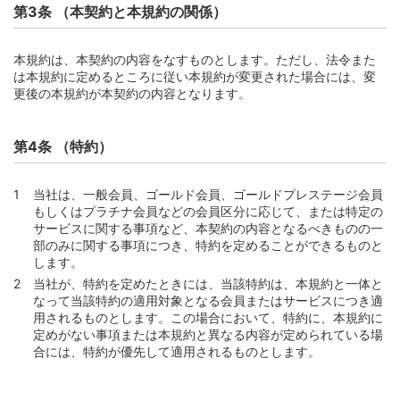
第3条 （本契約と本規約の関係）
第23条 （届出事項変更時の届出義務等）
第24条 （みなし届出）
本規約は、本契約の内容をなすものとします。ただし、法令また
第25条 （年収および職業等の申告）
は本規約に定めるところに従い本規約が変更された場合には、変
更後の本規約が本契約の内容となります。
第26条 （取引時確認および外国政府等における重要な公
的地位の保有等に係る届出等）
第27条 （犯罪収益等隠匿行為等の禁止）
第4条 （特約）
第28条 （WEBサービス等への登録）
第29条 （WEBサービスおよびWEB明細の利用に関する事
当社は、一般会員、ゴールド会員、ゴールドプレステージ会員
項）
もしくはプラチナ会員などの会員区分に応じて、または特定の
サービスに関する事項など、本契約の内容となるべきものの一
第3章 家族会員
部のみに関する事項につき、特約を定めることができるものと
第30条 （家族会員）
します。
当社が、特約を定めたときには、当該特約は、本規約と一体と
第31条 （家族会員がある場合の本会員の責任）
なって当該特約の適用対象となる会員またはサービスにつき適
第32条 （家族会員によるカード利用内容の本会員への通
用されるものとします。この場合において、特約に、本規約に
知）
定めがない事項または本規約と異なる内容が定められている場
合には、特約が優先して適用されるものとします。
第33条 （家族会員の指定の撤回）
第34条 （家族会員の死亡と届出）