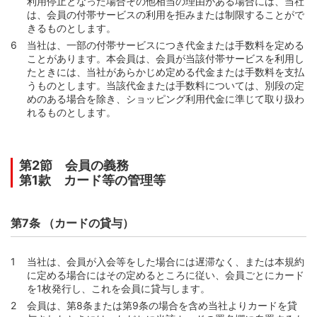
利用停止となった場合その他相当の理由がある場合には、当社
用とショッピング利用代金等）
は、会員の付帯サービスの利用を拒みまたは制限することがで
第56条 （支払方式の種類と内容）
きるものとします。
第57条 （分割払いの支払回数）
当社は、一部の付帯サービスにつき代金または手数料を定める
ことがあります。本会員は、会員が当該付帯サービスを利用し
第58条 （リボルビング払いの支払額の原則的な算定方
たときには、当社があらかじめ定める代金または手数料を支払
法）
うものとします。当該代金または手数料については、別段の定
第59条 （リボルビング払いの支払額の算定方法等の変
めのある場合を除き、ショッピング利用代金に準じて取り扱わ
更）
れるものとします。
第60条 （支払額の算定方法等の変更時に定めるべき事
項）
第2節 会員の義務
第61条 （支払方式の指定）
第1款 カード等の管理等
第62条 （指定された支払方式の変更）
第3節 ショッピング利用手数料
第7条 （カードの貸与）
第63条 （手数料率）
第64条 （手数料率の変更）
当社は、会員が入会等をした場合には遅滞なく、または本規約
第65条 （分割払いのショッピング利用手数料の計算方
に定める場合にはその定めるところに従い、会員ごとにカード
法）
を1枚発行し、これを会員に貸与します。
第66条 （リボルビング払いのショッピング利用手数料の
会員は、第8条または第9条の場合を含め当社よりカードを貸
計算方法）