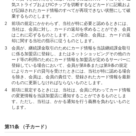
気ストライプおよびICチップを切断するなどカードに記載およ
第87条 （日本国外でのキャッシングサービスの利用）
び記録されたカード情報のすべてが再現できない状態にして破
棄するものとします。
第88条 （キャッシングサービスの返済方式）
前項の規定にかかわらず、当社が特に必要と認めるときには、
第89条 （カードローンの原則的返済方式およびその返済
当社は、会員に対し、カードの返却を求めることができ、会員
額の算定方法）
はこれに応ずるものとします。この場合、会員は、カードの返
却に関する当社の指示に従うものとします。
第90条 （カードローンの返済方式または返済額の算定方
法の変更 ）
会員が、継続課金取引のためにカード情報を当該継続課金取引
に係る加盟店に登録し、またはネットショッピングその他のカ
第91条 （返済方式または返済額の算定方法の変更時に定
ード等の利用のためにカード情報を加盟店が定めるサーバーに
めるべき事項）
登録している場合において、会員が第8条または第9条の規定
第92条 （キャッシングサービスからカードローンへの変
によりカードの貸与を受けたときには、当社が特に認める場合
更）
を除き、会員は、会員の責任で、登録されたカード情報を最新
のものに更新しなければならないものとします。
第3節 手数料または利息および費用
前項に規定するときには、当社は、会員に代わってカード情報
第93条 （利率）
の変更情報を当該加盟店に通知することができるものとしま
す。ただし、当社は、かかる通知を行う義務を負わないものと
第94条 （利率の変更）
します。
第95条 （キャッシングサービス手数料の計算方法）
第96条 （カードローンの利息計算方法）
第11条 （子カード）
第97条 （ATM利用手数料）