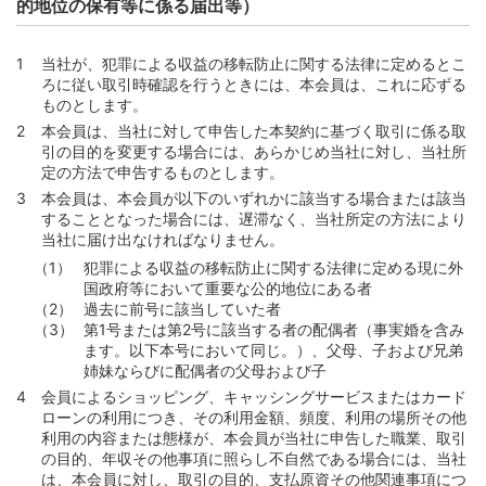
的地位の保有等に係る届出等）
当社が、犯罪による収益の移転防止に関する法律に定めるとこ
ろに従い取引時確認を行うときには、本会員は、これに応ずる
ものとします。
本会員は、当社に対して申告した本契約に基づく取引に係る取
引の目的を変更する場合には、あらかじめ当社に対し、当社所
定の方法で申告するものとします。
本会員は、本会員が以下のいずれかに該当する場合または該当
することとなった場合には、遅滞なく、当社所定の方法により
当社に届け出なければなりません。
犯罪による収益の移転防止に関する法律に定める現に外
国政府等において重要な公的地位にある者
過去に前号に該当していた者
第1号または第2号に該当する者の配偶者（事実婚を含み
ます。以下本号において同じ。）、父母、子および兄弟
姉妹ならびに配偶者の父母および子
会員によるショッピング、キャッシングサービスまたはカード
ローンの利用につき、その利用金額、頻度、利用の場所その他
利用の内容または態様が、本会員が当社に申告した職業、取引
の目的、年収その他事項に照らし不自然である場合には、当社
は、本会員に対し、取引の目的、支払原資その他関連事項につ