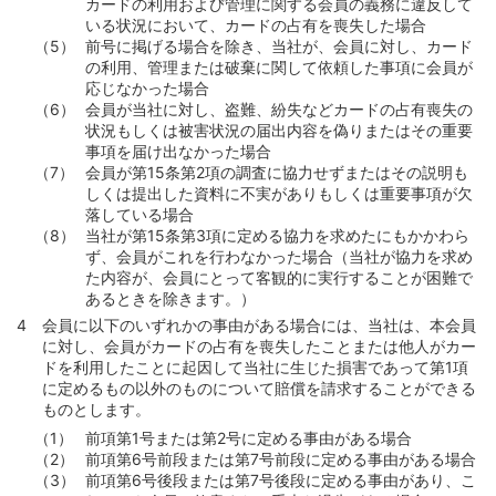
カードの利用および管理に関する会員の義務に違反して
いる状況において、カードの占有を喪失した場合
前号に掲げる場合を除き、当社が、会員に対し、カード
の利用、管理または破棄に関して依頼した事項に会員が
応じなかった場合
会員が当社に対し、盗難、紛失などカードの占有喪失の
状況もしくは被害状況の届出内容を偽りまたはその重要
事項を届け出なかった場合
会員が第15条第2項の調査に協力せずまたはその説明も
しくは提出した資料に不実がありもしくは重要事項が欠
落している場合
当社が第15条第3項に定める協力を求めたにもかかわら
ず、会員がこれを行わなかった場合（当社が協力を求め
た内容が、会員にとって客観的に実行することが困難で
あるときを除きます。）
会員に以下のいずれかの事由がある場合には、当社は、本会員
に対し、会員がカードの占有を喪失したことまたは他人がカー
ドを利用したことに起因して当社に生じた損害であって第1項
に定めるもの以外のものについて賠償を請求することができる
ものとします。
前項第1号または第2号に定める事由がある場合
前項第6号前段または第7号前段に定める事由がある場合
前項第6号後段または第7号後段に定める事由があり、こ