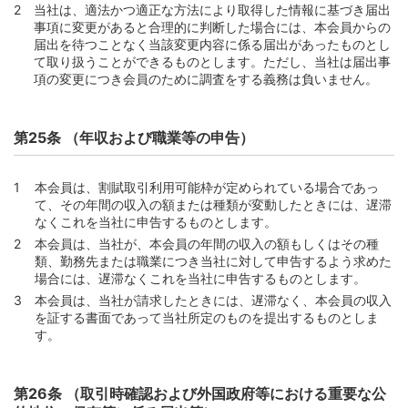
当社は、適法かつ適正な方法により取得した情報に基づき届出
事項に変更があると合理的に判断した場合には、本会員からの
届出を待つことなく当該変更内容に係る届出があったものとし
て取り扱うことができるものとします。ただし、当社は届出事
項の変更につき会員のために調査をする義務は負いません。
第25条 （年収および職業等の申告）
本会員は、割賦取引利用可能枠が定められている場合であっ
て、その年間の収入の額または種類が変動したときには、遅滞
なくこれを当社に申告するものとします。
本会員は、当社が、本会員の年間の収入の額もしくはその種
類、勤務先または職業につき当社に対して申告するよう求めた
場合には、遅滞なくこれを当社に申告するものとします。
本会員は、当社が請求したときには、遅滞なく、本会員の収入
を証する書面であって当社所定のものを提出するものとしま
す。
第26条 （取引時確認および外国政府等における重要な公