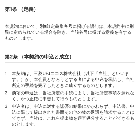
ときの処置）
第1条 （定義）
第11条 （子カード）
第12条 （暗証番号）
本規約において、別紙1定義集各号に掲げる語句は、本規約中に別
第13条 （カード等の管理）
異に定められている場合を除き、当該各号に掲げる意義を有する
第14条 （暗証番号の管理）
ものとします。
第15条 （カードの占有喪失時の会員の義務）
第16条 （カードの利用と本会員の責任）
第2条 （本契約の申込と成立）
第17条 （偽造カードまたはカード情報の他人利用のおそ
れが生じた場合の調査等）
本契約は、三菱UFJニコス株式会社（以下「当社」といいま
す。）が、本会員となろうとする者による申込を承諾し、当社
第18条 （偽造カードまたはカード情報が利用された場合
所定の手続を完了したときに成立するものとします。
の本会員の責任）
前項の申込は、当社所定の手続により、当社所定事項を漏れな
第19条 （暗証番号が使用された場合の本会員の責任）
く、かつ正確に申告して行うものとします。
第20条 （クレジットカード本人認証サービスが利用され
申込者は、申込に対する諾否の結果にかかわらず、申込書、申
た場合の本会員の責任）
込に際して提出された書面その他の物の返還を請求することは
できず、当社は、これら提出物を適宜処分することができるも
第21条 （第三者へのカード情報の登録と管理）
のとします。
第2款 その他の義務
第22条 （年会費）