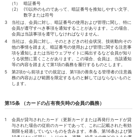
暗証番号
(1)以外のものであって、暗証番号を推知しやすい文字、
数字または符号
当社は、会員に対し、暗証番号の使用および管理に関し、特に
会員が遵守すべき事項を通知することがあります。この場合、
会員は当該事項を遵守しなければなりません。
当社は、会員に対し、そのときどきの社会状況、技術動向その
他の事情を踏まえ、暗証番号の使用および管理に関する注意事
項を通知しまたは当社ウェブサイトに掲出するなど会員が知り
うる状態に置くことがあります。この場合、会員は、当該通知
等の内容を踏まえて第1項の義務を履行するものとします。
第2項から前項までの規定は、第1項の善良なる管理者の注意義
務の内容および範囲を限定するものと解してはならないものと
します。
第15条 （カードの占有喪失時の会員の義務）
会員が貸与されたカード（更新カードまたは再発行カードが貸
与された場合の従前のカードであって、これに記載された有効
期限を経過していないものを含みます。本条、第16条および第
19条において同じ。）につき、盗難、紛失その他どのような事