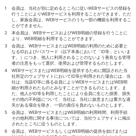
会員は、当社が別に定めるところに従いWEBサービスの登録を
行うことによりWEBサービスを利用することができます。ただ
し、家族会員は、WEBサービスのうち一部の機能を利用するこ
とができません。
本会員は、WEBサービスおよびWEB明細の登録を行うことに
より、WEB明細を利用することができます。
会員は、WEBサービスまたはWEB明細の利用のために必要と
なるIDおよびパスワード（以下本条において「ID等」といいま
す。）につき、他人に利用されることのないよう善良なる管理
者の注意をもって選択、使用および管理するものとします。
WEBサービスまたはWEB明細を提供するために開設された当
社所定のウェブサイトにおいてID等が利用された場合には、当
社は、当該ID等に係る会員によりWEBサービスまたはWEB明
細が利用されたものとみなすことができるものとします。ま
た、他人がID等を利用したことにより会員に生じた損害、損失
その他の不利益について、当社は、当社に故意または重大な過
失がある場合を除き、一切の責任を負わないものとします。
会員は、WEBサービスまたはWEB明細の利用時間、利用手続
その他利用に関する事項については、当社ウェブサイトに掲出
されたところに従うものとします。
会員は、WEBサービスもしくはWEB明細の提供を妨げまたは