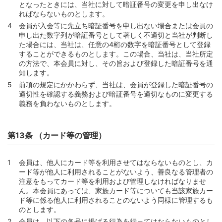
となったときには、当社に対して暗証番号の変更を申し出なけ
第108条 （再振替）
ればならないものとします。
第109条 （口座振替によらない支払）
会員が入会等に先立ち暗証番号を申し出ない場合または会員の
申し出た数字列が暗証番号として著しく不適切と当社が判断し
第3節 履行期に遅れた支払
た場合には、当社は、任意の4桁の数字を暗証番号として登録
第110条 （遅延損害金）
することができるものとします。この場合、当社は、当社所定
の方法で、本会員に対し、その旨および登録した暗証番号を通
第4節 約定支払日前の支払
知します。
第111条 （約定支払日前の弁済およびその手続）
前項の規定にかかわらず、当社は、会員が登録した暗証番号の
適切性を確認する義務および暗証番号を適切なものに変更する
第112条 （約定支払日前の弁済ができる範囲）
義務を負わないものとします。
第113条 （第111条によらずになされた支払）
第5節 支払等に関する雑則
第13条 （カード等の管理）
第114条 （返金等の処理）
第115条 （期限の利益の喪失）
会員は、他人にカード等を利用させてはならないものとし、カ
第116条 （充当）
ード等が他人に利用されることがないよう、善良なる管理者の
注意をもってカード等を利用および管理しなければなりませ
第117条 （支払等に要する費用等の負担）
ん。本会員にあっては、家族カード等についても当該家族カー
第3編 退会、会員資格の取消その他の条項
ド等に係る他人に利用されることのないよう同様に管理するも
のとします。
第118条 （反社会的勢力の排除）
会員は、以下の各号に掲げる行為を行ってはならないものとし