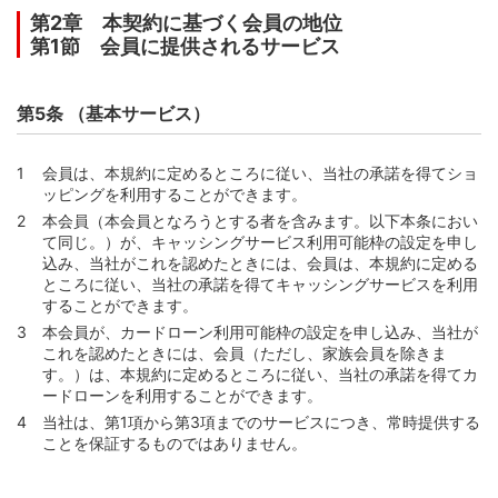
第35条 （当社による家族会員の承認の取消し）
第2章 本契約に基づく会員の地位
第36条 （家族会員の指定の撤回等の場合における本会員
第1節 会員に提供されるサービス
の義務）
第2編 カード等の利用等と支払
第5条 （基本サービス）
第1章 利用可能枠等
第37条 （カード利用可能枠等の設定等）
会員は、本規約に定めるところに従い、当社の承諾を得てショ
第38条 （カード利用可能枠の範囲での利用）
ッピングを利用することができます。
第39条 （分割払い・リボ払い利用可能枠の範囲での利
本会員（本会員となろうとする者を含みます。以下本条におい
用）
て同じ。）が、キャッシングサービス利用可能枠の設定を申し
込み、当社がこれを認めたときには、会員は、本規約に定める
第40条 （割賦取引利用可能枠の範囲での利用）
ところに従い、当社の承諾を得てキャッシングサービスを利用
第41条 （キャッシングサービス利用可能枠およびカード
することができます。
ローン利用可能枠の設定等）
本会員が、カードローン利用可能枠の設定を申し込み、当社が
これを認めたときには、会員（ただし、家族会員を除きま
第42条 （キャッシングサービス利用可能枠およびカード
す。）は、本規約に定めるところに従い、当社の承諾を得てカ
ローン利用可能枠の範囲での利用）
ードローンを利用することができます。
第43条 （複数枚カード保有の場合の利用可能枠の特則）
当社は、第1項から第3項までのサービスにつき、常時提供する
ことを保証するものではありません。
第2章 ショッピング
第1節 ショッピングの利用