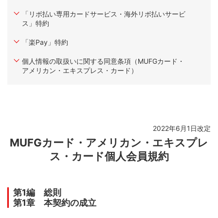
第1章 本契約の成立
「リボ払い専用カードサービス・海外リボ払いサービ
ス」特約
第1条 （定義）
第2条 （本契約の申込と成立）
「楽Pay」特約
第3条 （本契約と本規約の関係）
個人情報の取扱いに関する同意条項（MUFGカード・
第4条 （特約）
アメリカン・エキスプレス・カード）
第2章 本契約に基づく会員の地位
第1節 会員に提供されるサービス
第5条 （基本サービス）
第6条 （付帯サービス等）
2022年6月1日改定
第2節 会員の義務
MUFGカード・アメリカン・エキスプレ
第1款 カード等の管理等
ス・カード個人会員規約
第7条 （カードの貸与）
第8条 （更新カードの発行）
第1編 総則
第9条 （カードの再発行）
第1章 本契約の成立
第10条 （更新カードまたは再発行カードの送付を受けた