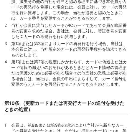
損、滅失その他の当社が適当と認める理由に基づき本会員がカ
第77条 （リボルビング払いの臨時加算支払）
ードの再発行を希望した場合には、会員に対し、カードの再発
行を行い貸与します。この場合、当社が必要と認めたときに
第5節 ショッピングに関する雑則
は、カード番号を変更することができるものとします。
第78条 （加盟店との紛議）
当社が会員に貸与したカードがICカードであって会員が暗証番
第79条 (支払停止の抗弁)
号の変更を求めた場合、当社は、会員に対し、暗証番号を変更
したICカードの再発行を行い貸与します。
第3章 キャッシングサービスおよびカードローン
第1項または第2項によりカードの再発行を行う場合、当社は、
第1節 キャッシングサービス・カードローンの利用
本会員に対し、当社所定のカードの再発行手数料を請求できる
ものとします。
第80条 （金銭消費貸借契約の成立）
第1項または第2項の規定にかかわらず、カードの偽造またはカ
第81条 （キャッシングサービス・カードローンの利用方
ード情報の漏えいのおそれがあるときなどカード情報の管理ま
法）
たは保護のために必要がある場合その他当社の業務上必要があ
第82条 （当社所定のATM等）
る場合には、当社は、会員の申出によらずして、カード番号を
変更のうえカードを再発行することができるものとします。
第83条 （交付資金およびその金額）
第84条 （キャッシングサービスおよびカードローン利用
に係る禁止行為）
第10条 （更新カードまたは再発行カードの送付を受けた
ときの処置）
第85条 （キャッシングサービス・カードローンの利用が
制限される場合）
第2節 元利金支払義務および返済方式
会員は、第8条または第9条の規定により当社から新たなカー
ドの貸与を受けたときには、ただちに従前のカードにつき、磁
第86条 （元利金支払義務）