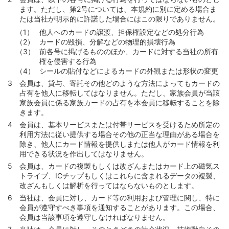
第119条 （会員区分の変更等）
ます。ただし、第2号については、本規約に別に定める場合ま
第120条 （会員区分の変更の場合におけるカードの取扱
たは当社が明示的に許諾した場合にはこの限りでありません。
い）
他人へのカードの譲渡、担保権設定などの処分行為
カードの毀損、分解などの物理的損壊行為
第121条 （本規約等の変更）
前各号に掲げるもののほか、カードに対する当社の所有
第122条 （退会）
権を侵害する行為
シールの貼付などによるカードの外観または形状の変更
第123条 （会員資格の取消）
会員は、貸与、寄託その他どのような方法によってもカードの
第124条 （カード等の利用の停止）
占有を他人に移転してはなりません。ただし、家族会員が当該
第125条 （本契約の解約）
家族会員に係る家族カードの占有を本会員に移転することを除
きます。
第126条 （更新カード不発行等と本契約の終了）
会員は、基本サービスまたは付帯サービスを受けるため所定の
第127条 （本契約終了の効果）
利用方法に従い提供する場合その他の正当な理由がある場合を
除き、他人にカード情報を提供しまたは他人がカード情報を利
第128条 （外国為替及び外国貿易に関する法令等の適
用できる状況を作出してはなりません。
用）
会員は、カードの複製もしくは改ざんまたはカード上の磁気ス
第129条 （準拠法）
トライプ、ICチップもしくはこれらに含まれるデータの複製、
改ざんもしくは解析を行ってはならないものとします。
第130条 （合意管轄）
当社は、会員に対し、カード等の利用および管理に関し、特に
別紙１ 定義集
会員が遵守すべき事項を通知することがあります。この場合、
別表1（第58条第1項、第59条第1項、第60条第1項、第70
会員は当該事項を遵守しなければなりません。
条関係）