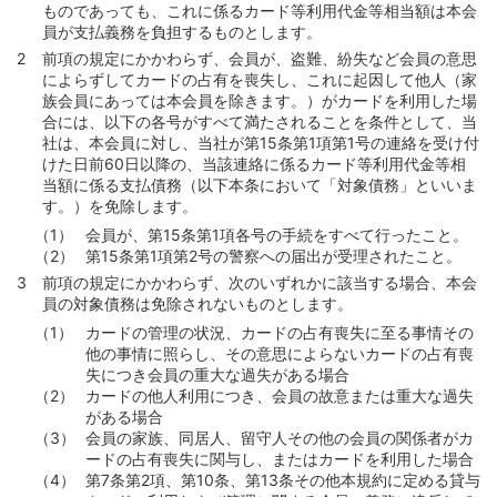
ものであっても、これに係るカード等利用代金等相当額は本会
員が支払義務を負担するものとします。
前項の規定にかかわらず、会員が、盗難、紛失など会員の意思
によらずしてカードの占有を喪失し、これに起因して他人（家
族会員にあっては本会員を除きます。）がカードを利用した場
合には、以下の各号がすべて満たされることを条件として、当
社は、本会員に対し、当社が第15条第1項第1号の連絡を受け付
けた日前60日以降の、当該連絡に係るカード等利用代金等相
当額に係る支払債務（以下本条において「対象債務」といいま
す。）を免除します。
会員が、第15条第1項各号の手続をすべて行ったこと。
第15条第1項第2号の警察への届出が受理されたこと。
前項の規定にかかわらず、次のいずれかに該当する場合、本会
員の対象債務は免除されないものとします。
カードの管理の状況、カードの占有喪失に至る事情その
他の事情に照らし、その意思によらないカードの占有喪
失につき会員の重大な過失がある場合
カードの他人利用につき、会員の故意または重大な過失
がある場合
会員の家族、同居人、留守人その他の会員の関係者がカ
ードの占有喪失に関与し、またはカードを利用した場合
第7条第2項、第10条、第13条その他本規約に定める貸与