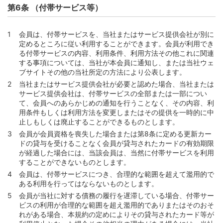
第44条 （カード等の利用による立替払いの委託）
第6条 （付帯サービス等）
第45条 （加盟店）
第46条 （ショッピングの利用方法）
会員は、付帯サービスを、当社またはサービス提供会社が別に
定めるところに従い利用することができます。会員が利用でき
第47条 （通信販売等加盟店の場合のショッピング利用方
る付帯サービスの内容、利用条件、利用方法その他これに関連
法）
する事項については、当社が本会員に通知し、または当社ウェ
第48条 （通信販売等加盟店とカード情報の登録）
ブサイトその他の当社所定の方法により公表します。
当社またはサービス提供会社が必要と認めた場合、当社または
第49条 （継続課金取引の場合におけるショッピングの利
サービス提供会社は、付帯サービスの全部または一部につい
用方法の特則）
て、会員へのあらかじめの通知を行うことなく、その内容、利
第50条 （継続課金取引の終了等）
用条件もしくは利用方法を変更しまたはその提供を一時的に中
止しもしくは廃止することができるものとします。
第51条 （ショッピング利用時の本人確認等）
会員が会員資格を喪失した場合または第8条に定める更新カー
第52条 （ショッピング利用に係る禁止行為等）
ドの貸与を受けることなく会員が貸与されたカードの有効期限
が経過した場合には、当該会員は、当然に付帯サービスを利用
第53条 （会員の責によらないショッピングの利用の制
することができないものとします。
限）
会員は、付帯サービスにつき、合理的な範囲を超えて濫用的で
第2節 支払義務と支払方式
ある利用を行ってはならないものとします。
第54条 （ショッピング利用代金およびショッピング利用
会員が当社に対する債務の履行を遅滞している場合、付帯サー
手数料の支払義務）
ビスの利用が合理的な範囲を超え濫用的でありまたはそのおそ
れがある場合、本規約の定めによりその貸与されたカード等が
第55条 （海外アクワイアラー加盟店でのショッピング利