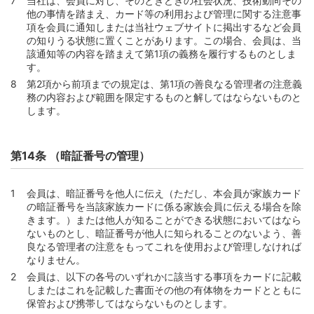
当社は、会員に対し、そのときどきの社会状況、技術動向その
他の事情を踏まえ、カード等の利用および管理に関する注意事
別表2（第58条第2項、第59条第1項、第60条第1項、第71
項を会員に通知しまたは当社ウェブサイトに掲出するなど会員
条関係）
の知りうる状態に置くことがあります。この場合、会員は、当
別表3（第59条第1項、第60条第1項、第72条関係）
該通知等の内容を踏まえて第1項の義務を履行するものとしま
す。
別表4（第59条第1項、第60条第1項、第73条関係）
第2項から前項までの規定は、第1項の善良なる管理者の注意義
別表5（第63条関係）
務の内容および範囲を限定するものと解してはならないものと
別表6（第97条関係）
します。
第14条 （暗証番号の管理）
会員は、暗証番号を他人に伝え（ただし、本会員が家族カード
の暗証番号を当該家族カードに係る家族会員に伝える場合を除
きます。）または他人が知ることができる状態においてはなら
ないものとし、暗証番号が他人に知られることのないよう、善
良なる管理者の注意をもってこれを使用および管理しなければ
なりません。
会員は、以下の各号のいずれかに該当する事項をカードに記載
しまたはこれを記載した書面その他の有体物をカードとともに
保管および携帯してはならないものとします。