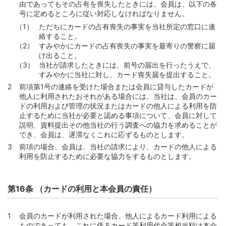
由であってもその占有を喪失したときには、会員は、以下の各
号に定めるところに従い対応しなければなりません。
ただちにカードの占有喪失の事実を当社所定の窓口に連
絡すること。
すみやかにカードの占有喪失の事実を最寄りの警察に届
け出ること。
当社が請求したときには、前号の届出を行ったうえで、
すみやかに当社に対し、カード喪失届を提出すること。
前項第1号の連絡を受けた場合または会員に貸与したカードが
他人に利用されたおそれがある場合には、当社は、会員のカー
ドの利用および管理の状況またはカードの他人による利用を防
止するために当社が必要と認める事項について、会員に対して
説明、資料提出その他当社の行う調査への協力を求めることが
でき、会員は、遅滞なくこれに応ずるものとします。
前項の場合、会員は、当社の請求により、カードの他人による
利用を防止するために必要な協力をするものとします。
第16条 （カードの利用と本会員の責任）
会員のカードが利用された場合、他人によるカード利用による
ものであっても、これに係るカード等利用代金等相当額は本会