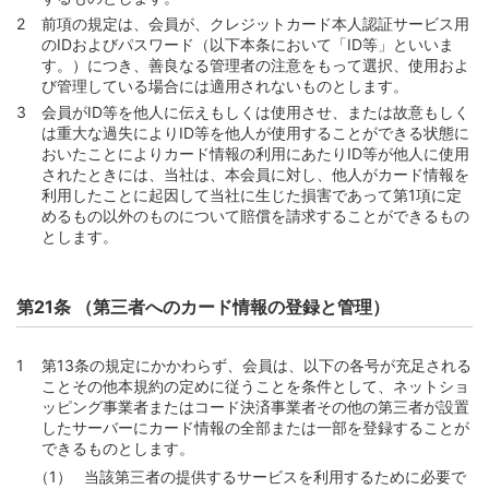
前項の規定は、会員が、クレジットカード本人認証サービス用
のIDおよびパスワード（以下本条において「ID等」といいま
す。）につき、善良なる管理者の注意をもって選択、使用およ
び管理している場合には適用されないものとします。
会員がID等を他人に伝えもしくは使用させ、または故意もしく
は重大な過失によりID等を他人が使用することができる状態に
おいたことによりカード情報の利用にあたりID等が他人に使用
されたときには、当社は、本会員に対し、他人がカード情報を
利用したことに起因して当社に生じた損害であって第1項に定
めるもの以外のものについて賠償を請求することができるもの
とします。
第21条 （第三者へのカード情報の登録と管理）
第13条の規定にかかわらず、会員は、以下の各号が充足される
ことその他本規約の定めに従うことを条件として、ネットショ
ッピング事業者またはコード決済事業者その他の第三者が設置
したサーバーにカード情報の全部または一部を登録することが
できるものとします。
当該第三者の提供するサービスを利用するために必要で