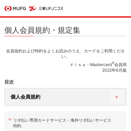
個人会員規約・規定集
会員規約および特約をよくお読みのうえ、カードをご利用くださ
い。
®
Ｖｉｓａ・Mastercard
会員用
2022年6月版
目次
個人会員規約
第1編 総則
第1章 本契約の成立
リボ払い専用カードサービス・海外リボ払いサービス
特約
第1条 （定義）