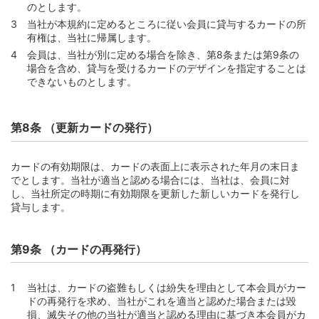
のとします。
第67条 （１回払い）
当社が本規約に定めるところに従い会員に貸与するカードの所
第68条 （ボーナス一括払い）
有権は、当社に帰属します。
第69条 （2回払い）
会員は、当社が別に定める場合を除き、第8条または第9条の
場合を含め、貸与を受けるカードのデザインを指定することは
第70条 （分割払い）
できないものとします。
第71条 （ボーナス併用分割払い）
第72条 （元金定額リボルビング払い〔定額方式〕の支払
額）
第8条 （更新カードの発行）
第73条 （元利定額リボルビング払い〔定額方式〕の支払
額）
カードの有効期限は、カードの表面上に表示された年月の末日ま
第74条 （元金定額リボルビング払い〔残高スライド方
でとします。当社が適当と認める場合には、当社は、会員に対
式〕の支払額）
し、当社所定の時期に有効期限を更新した新しいカードを発行し
貸与します。
第75条 （元利定額リボルビング払い〔残高スライド方
式〕の支払額）
第76条 （ボーナス併用リボルビング払いの支払額）
第9条 （カードの再発行）
第77条 （約定支払日に支払うリボルビング払いのショッ
ピング利用手数料）
当社は、カードの盗難もしくは紛失を理由として本会員がカー
ドの再発行を求め、当社がこれを適当と認めた場合または毀
第78条 （ショッピングリボ残高および手数料が算定額を
損、滅失その他の当社が適当と認める理由に基づき本会員がカ
下回る場合の取扱い）