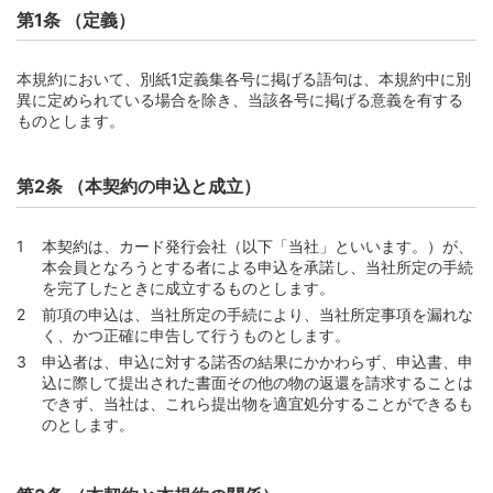
第1条 （定義）
第13条 （カード等の管理）
第14条 （暗証番号の管理）
本規約において、別紙1定義集各号に掲げる語句は、本規約中に別
第15条 （カードの占有喪失時の会員の義務）
異に定められている場合を除き、当該各号に掲げる意義を有する
ものとします。
第16条 （カードの利用と本会員の責任）
第17条 （偽造カードまたはカード情報の他人利用のおそ
れが生じた場合の調査等）
第2条 （本契約の申込と成立）
第18条 （偽造カードまたはカード情報が利用された場合
の本会員の責任）
本契約は、カード発行会社（以下「当社」といいます。）が、
第19条 （暗証番号が使用された場合の本会員の責任）
本会員となろうとする者による申込を承諾し、当社所定の手続
を完了したときに成立するものとします。
第20条 （クレジットカード本人認証サービスが利用され
た場合の本会員の責任）
前項の申込は、当社所定の手続により、当社所定事項を漏れな
く、かつ正確に申告して行うものとします。
第21条 （第三者へのカード情報の登録と管理）
申込者は、申込に対する諾否の結果にかかわらず、申込書、申
第2款 その他の義務
込に際して提出された書面その他の物の返還を請求することは
できず、当社は、これら提出物を適宜処分することができるも
第22条 （年会費）
のとします。
第23条 （届出事項変更時の届出義務等）
第24条 （みなし届出）