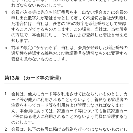
第109条 （口座振替による支払）
ればならないものとします。
第110条 （再振替）
会員が入会等に先立ち暗証番号を申し出ない場合または会員の
第111条 （口座振替によらない支払）
申し出た数字列が暗証番号として著しく不適切と当社が判断し
た場合には、当社は、任意の4桁の数字を暗証番号として登録
第3節 履行期に遅れた支払
することができるものとします。この場合、当社は、当社所定
の方法で、本会員に対し、その旨および登録した暗証番号を通
第112条 （遅延損害金）
知します。
第4節 約定支払日前の支払
前項の規定にかかわらず、当社は、会員が登録した暗証番号の
第113条 （約定支払日前の弁済およびその手続）
適切性を確認する義務および暗証番号を適切なものに変更する
義務を負わないものとします。
第114条 （約定支払日前の弁済ができる範囲）
第115条 （第113条によらずになされた支払）
第13条 （カード等の管理）
第116条 （ATMを利用する約定支払日前の弁済の特則）
第5節 支払等に関する雑則
会員は、他人にカード等を利用させてはならないものとし、カ
第117条 （返金等の処理）
ード等が他人に利用されることがないよう、善良なる管理者の
第118条 （期限の利益の喪失）
注意をもってカード等を利用および管理しなければなりませ
ん。本会員にあっては、家族カード等についても当該家族カー
第119条 （充当）
ド等に係る他人に利用されることのないよう同様に管理するも
第120条 （支払等に要する費用等の負担）
のとします。
会員は、以下の各号に掲げる行為を行ってはならないものとし
第3編 退会、会員資格の取消その他の条項