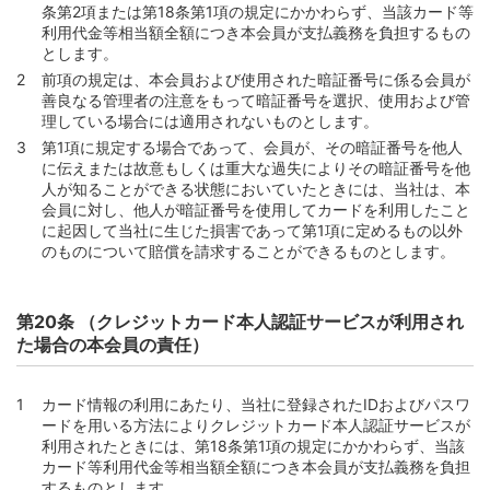
条第2項または第18条第1項の規定にかかわらず、当該カード等
利用代金等相当額全額につき本会員が支払義務を負担するもの
とします。
前項の規定は、本会員および使用された暗証番号に係る会員が
善良なる管理者の注意をもって暗証番号を選択、使用および管
理している場合には適用されないものとします。
第1項に規定する場合であって、会員が、その暗証番号を他人
に伝えまたは故意もしくは重大な過失によりその暗証番号を他
人が知ることができる状態においていたときには、当社は、本
会員に対し、他人が暗証番号を使用してカードを利用したこと
に起因して当社に生じた損害であって第1項に定めるもの以外
のものについて賠償を請求することができるものとします。
第20条 （クレジットカード本人認証サービスが利用され
た場合の本会員の責任）
カード情報の利用にあたり、当社に登録されたIDおよびパスワ
ードを用いる方法によりクレジットカード本人認証サービスが
利用されたときには、第18条第1項の規定にかかわらず、当該
カード等利用代金等相当額全額につき本会員が支払義務を負担
するものとします。