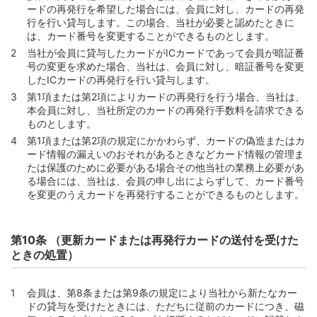
ードの再発行を希望した場合には、会員に対し、カードの再発
第79条 （リボルビング払いの臨時加算支払）
行を行い貸与します。この場合、当社が必要と認めたときに
は、カード番号を変更することができるものとします。
第5節 ショッピングに関する雑則
当社が会員に貸与したカードがICカードであって会員が暗証番
第80条 （加盟店との紛議）
号の変更を求めた場合、当社は、会員に対し、暗証番号を変更
第81条 (支払停止の抗弁)
したICカードの再発行を行い貸与します。
第1項または第2項によりカードの再発行を行う場合、当社は、
第3章 キャッシングサービスおよびカードローン
本会員に対し、当社所定のカードの再発行手数料を請求できる
第1節 キャッシングサービス・カードローンの利用
ものとします。
第1項または第2項の規定にかかわらず、カードの偽造またはカ
第82条 （金銭消費貸借契約の成立）
ード情報の漏えいのおそれがあるときなどカード情報の管理ま
第83条 （キャッシングサービス・カードローンの利用方
たは保護のために必要がある場合その他当社の業務上必要があ
法）
る場合には、当社は、会員の申し出によらずして、カード番号
を変更のうえカードを再発行することができるものとします。
第84条 （当社所定のATM等）
第85条 （交付資金およびその金額）
第86条 （キャッシングサービスおよびカードローン利用
第10条 （更新カードまたは再発行カードの送付を受けた
に係る禁止行為）
ときの処置）
第87条 （キャッシングサービス・カードローンの利用が
制限される場合）
会員は、第8条または第9条の規定により当社から新たなカー
第2節 元利金支払義務および返済方式
ドの貸与を受けたときには、ただちに従前のカードにつき、磁