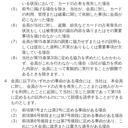
いる状況において、カードの占有を喪失した場合
前号に掲げる場合を除き、当社が、会員に対し、カード
の利用、管理または破棄に関して依頼した事項に会員が
応じなかった場合
会員が当社に対し、盗難、紛失などカードの占有喪失の
状況もしくは被害状況の届出内容を偽りまたはその重要
事項を届け出なかった場合
会員が第15条第2項の調査に協力せずまたはその説明も
しくは提出した資料に不実がありもしくは重要事項が欠
落している場合
当社が第15条第3項に定める協力を求めたにもかかわら
ず、会員がこれを行わなかった場合（当社が協力を求め
た内容が、会員にとって客観的に実行することが困難で
あるときを除きます。）
会員に以下のいずれかの事由がある場合には、当社は、本会員
に対し、会員がカードの占有を喪失したことまたは他人がカー
ドを利用したことに起因して当社に生じた損害であって第1項
に定めるもの以外のものについて賠償を請求することができる
ものとします。
前項第1号または第2号に定める事由がある場合
前項第6号前段または第7号前段に定める事由がある場合
前項第6号後段または第7号後段に定める事由があり、こ
れにつき会員に故意または重大な過失がある場合