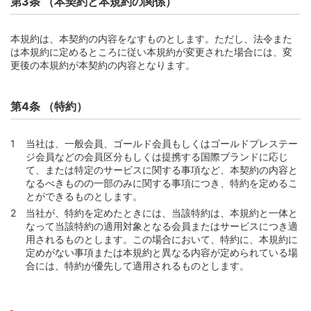
第3条 （本契約と本規約の関係）
第25条 （年収および職業等の申告）
第26条 （取引時確認および外国政府等における重要な公
本規約は、本契約の内容をなすものとします。ただし、法令また
的地位の保有等に係る届出等）
は本規約に定めるところに従い本規約が変更された場合には、変
第27条 （犯罪収益等隠匿行為等の禁止）
更後の本規約が本契約の内容となります。
第28条 （WEBサービス等への登録）
第29条 （WEBサービスおよびWEB明細の利用に関する事
第4条 （特約）
項）
第3章 家族会員
当社は、一般会員、ゴールド会員もしくはゴールドプレステー
第30条 （家族会員）
ジ会員などの会員区分もしくは提携する国際ブランドに応じ
て、または特定のサービスに関する事項など、本契約の内容と
第31条 （家族会員がある場合の本会員の責任）
なるべきものの一部のみに関する事項につき、特約を定めるこ
第32条 （家族会員によるカード利用内容の本会員への通
とができるものとします。
知）
当社が、特約を定めたときには、当該特約は、本規約と一体と
なって当該特約の適用対象となる会員またはサービスにつき適
第33条 （家族会員の指定の撤回）
用されるものとします。この場合において、特約に、本規約に
第34条 （家族会員の死亡と届出）
定めがない事項または本規約と異なる内容が定められている場
合には、特約が優先して適用されるものとします。
第35条 （当社による家族会員の承認の取消し）
第36条 （家族会員の指定の撤回等の場合における本会員
の義務）