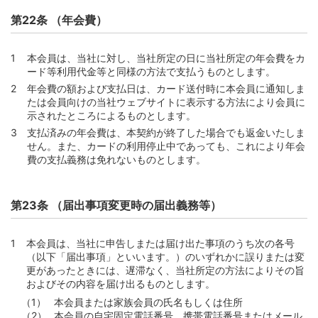
第22条 （年会費）
本会員は、当社に対し、当社所定の日に当社所定の年会費をカ
ード等利用代金等と同様の方法で支払うものとします。
年会費の額および支払日は、カード送付時に本会員に通知しま
たは会員向けの当社ウェブサイトに表示する方法により会員に
示されたところによるものとします。
支払済みの年会費は、本契約が終了した場合でも返金いたしま
せん。また、カードの利用停止中であっても、これにより年会
費の支払義務は免れないものとします。
第23条 （届出事項変更時の届出義務等）
本会員は、当社に申告しまたは届け出た事項のうち次の各号
（以下「届出事項」といいます。）のいずれかに誤りまたは変
更があったときには、遅滞なく、当社所定の方法によりその旨
およびその内容を届け出るものとします。
本会員または家族会員の氏名もしくは住所
本会員の自宅固定電話番号、携帯電話番号またはメール