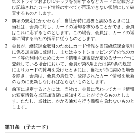
気ストライプおよびICチップを切断するなどカードに記載およ
第88条 （元利金支払義務）
び記録されたカード情報のすべてが再現できない状態にして破
第89条 （日本国外でのキャッシングサービスの利用）
棄するものとします。
前項の規定にかかわらず、当社が特に必要と認めるときには、
第90条 （キャッシングサービスの返済方式）
当社は、会員に対し、カードの返却を求めることができ、会員
第91条 （カードローンの原則的返済方式およびその返済
はこれに応ずるものとします。この場合、会員は、カードの返
額の算定方法）
却に関する当社の指示に従うものとします。
第92条 （カードローンの返済方式または返済額の算定方
会員が、継続課金取引のためにカード情報を当該継続課金取引
法の変更 ）
に係る加盟店に登録し、またはネットショッピングその他のカ
ード等の利用のためにカード情報を加盟店が定めるサーバーに
第93条 （返済方式または返済額の算定方法の変更時に定
登録している場合において、会員が第8条または第9条の規定
めるべき事項）
によりカードの貸与を受けたときには、当社が特に認める場合
第94条 （キャッシングサービスからカードローンへの変
を除き、会員は、会員の責任で、登録されたカード情報を最新
更）
のものに更新しなければならないものとします。
前項に規定するときには、当社は、会員に代わってカード情報
第3節 手数料または利息および費用
の変更情報を当該加盟店に通知することができるものとしま
第95条 （利率）
す。ただし、当社は、かかる通知を行う義務を負わないものと
します。
第96条 （利率の変更）
第97条 （キャッシングサービス手数料の計算方法）
第11条 （子カード）
第98条 （カードローンの利息計算方法）
第99条 （ATM利用手数料）