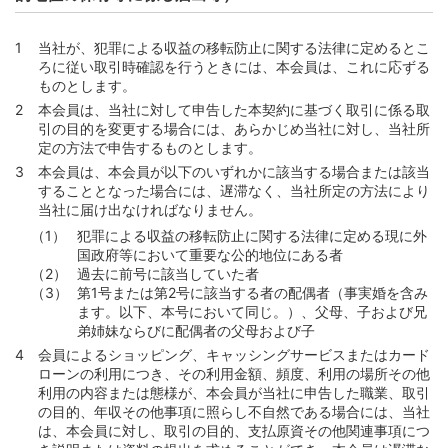
当社が、犯罪による収益の移転防止に関する法律に定めるとこ
ろに従い取引時確認を行うときには、本会員は、これに応ずる
ものとします。
本会員は、当社に対して申告した本契約に基づく取引に係る取
引の目的を変更する場合には、あらかじめ当社に対し、当社所
定の方法で申告するものとします。
本会員は、本会員が以下のいずれかに該当する場合または該当
することとなった場合には、遅滞なく、当社所定の方法により
当社に届け出なければなりません。
犯罪による収益の移転防止に関する法律に定める現に外
国政府等において重要な公的地位にある者
過去に前号に該当していた者
第1号または第2号に該当する者の配偶者（事実婚を含み
ます。以下、本号において同じ。）、父母、子および兄
弟姉妹ならびに配偶者の父母および子
会員によるショッピング、キャッシングサービスまたはカード
ローンの利用につき、その利用金額、頻度、利用の場所その他
利用の内容または態様が、本会員が当社に申告した職業、取引
の目的、年収その他事項に照らし不自然である場合には、当社
は、本会員に対し、取引の目的、支払原資その他関連事項につ