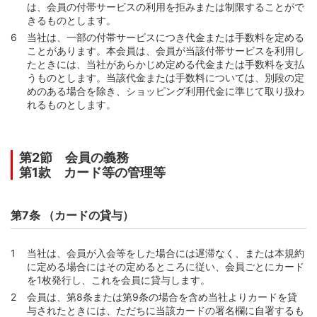
は、会員の付帯サービスの利用を拒みまたは制限することがで
数ならびにボーナス月加算額）
きるものとします。
第58条 （リボルビング払いの支払額の原則的な算定方
当社は、一部の付帯サービスにつき代金または手数料を定める
法）
ことがあります。本会員は、会員が当該付帯サービスを利用し
たときには、当社があらかじめ定める代金または手数料を支払
第59条 （リボルビング払いの支払額の算定方法等の変
うものとします。当該代金または手数料については、別段の定
更）
めのある場合を除き、ショッピング利用代金に準じて取り扱わ
第60条 （支払額の算定方法等の変更時に定めるべき事
れるものとします。
項）
第61条 （支払方式の指定）
第62条 （指定された支払方式の変更）
第2節 会員の義務
第1款 カード等の管理等
第3節 ショッピング利用手数料
第63条 （手数料率）
第7条 （カードの貸与）
第64条 （手数料率の変更）
第65条 （分割払いおよびボーナス併用分割払いのショッ
ピング利用手数料の計算方法）
当社は、会員が入会等をした場合には遅滞なく、または本規約
に定める場合にはその定めるところに従い、会員ごとにカード
第66条 （リボルビング払いのショッピング利用手数料の
を1枚発行し、これを会員に貸与します。
計算方法）
会員は、第8条または第9条の場合を含め当社よりカードを貸
第4節 支払日と支払額等
与されたときには、ただちに当該カードの署名欄に自署するも