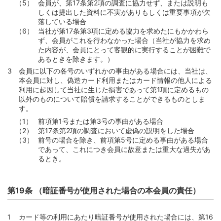
会員が、第17条第2項の調査に協力せず、または説明も
しくは提出した資料に不実がありもしくは重要事項が欠
落している場合
当社が第17条第3項に定める協力を求めたにもかかわら
ず、会員がこれを行わなかった場合（当社が協力を求め
た内容が、会員にとって客観的に実行することが困難で
あるときを除きます。）
会員に以下の各号のいずれかの事由がある場合には、当社は、
本会員に対し、偽造カード利用またはカード情報の他人による
利用に起因して当社に生じた損害であって第1項に定めるもの
以外のものについて賠償を請求することができるものとしま
す。
前項第1号または第3号の事由がある場合
第17条第2項の調査において虚偽の説明をした場合
前号の場合を除き、前項第5号に定める事由がある場合
であって、これにつき会員に故意または重大な過失があ
るとき。
第19条 （暗証番号が使用された場合の本会員の責任）
カード等の利用にあたり暗証番号が使用された場合には、第16