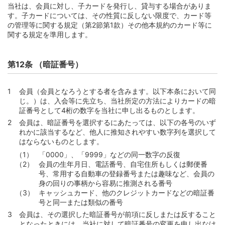
当社は、会員に対し、子カードを発行し、貸与する場合がありま
第4節 返済日と返済額等
す。子カードについては、その性質に反しない限度で、カード等
第100条 （キャッシングサービスの返済額）
の管理等に関する規定（第2節第1款）その他本規約のカード等に
関する規定を準用します。
第101条 （毎月元金定額返済であるカードローンの返済
額）
第102条 （ボーナス月毎月元金定額加算返済であるカー
第12条 （暗証番号）
ドローンの返済額）
第103条 （カードローンの臨時加算返済）
会員（会員となろうとする者を含みます。以下本条において同
第104条 （ATM利用手数料の支払）
じ。）は、入会等に先立ち、当社所定の方法によりカードの暗
証番号として4桁の数字を当社に申し出るものとします。
第4章 支払
会員は、暗証番号を選択するにあたっては、以下の各号のいず
第1節 締切日および約定支払日
れかに該当するなど、他人に推知されやすい数字列を選択して
はならないものとします。
第105条 （締切日および約定支払日）
「0000」、「9999」などの同一数字の反復
第106条 （事務処理の都合による締切日および約定支払
会員の生年月日、電話番号、自宅住所もしくは郵便番
日の変更）
号、常用する自動車の登録番号または趣味など、会員の
第2節 約定支払日における支払
身の回りの事柄から容易に推測される番号
キャッシュカード、他のクレジットカードなどの暗証番
第107条 （ご利用明細の提供等）
号と同一または類似の番号
第108条 （ご利用明細書の発行と発行手数料）
会員は、その選択した暗証番号が前項に反しまたは反すること
となったときには、当社に対して暗証番号の変更を申し出なけ