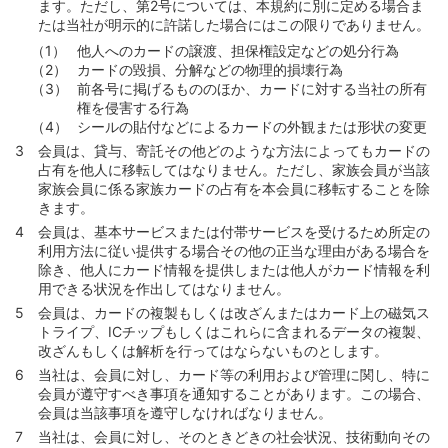
ます。ただし、第2号については、本規約に別に定める場合ま
第121条 （反社会的勢力の排除）
たは当社が明示的に許諾した場合にはこの限りでありません。
第122条 （会員区分の変更等）
他人へのカードの譲渡、担保権設定などの処分行為
カードの毀損、分解などの物理的損壊行為
第123条 （国際ブランドの変更）
前各号に掲げるもののほか、カードに対する当社の所有
第124条 （会員区分または国際ブランドの変更の場合に
権を侵害する行為
おけるカードの取扱い）
シールの貼付などによるカードの外観または形状の変更
会員は、貸与、寄託その他どのような方法によってもカードの
第125条 （本規約等の変更）
占有を他人に移転してはなりません。ただし、家族会員が当該
第126条 （退会）
家族会員に係る家族カードの占有を本会員に移転することを除
きます。
第127条 （会員資格の取消）
会員は、基本サービスまたは付帯サービスを受けるため所定の
第128条 （カード等の利用の停止）
利用方法に従い提供する場合その他の正当な理由がある場合を
第129条 （本契約の解約）
除き、他人にカード情報を提供しまたは他人がカード情報を利
用できる状況を作出してはなりません。
第130条 （更新カード不発行等と本契約の終了）
会員は、カードの複製もしくは改ざんまたはカード上の磁気ス
第131条 （本契約終了の効果）
トライプ、ICチップもしくはこれらに含まれるデータの複製、
改ざんもしくは解析を行ってはならないものとします。
第132条 （外国為替および外国貿易に関する法令等の適
用）
当社は、会員に対し、カード等の利用および管理に関し、特に
会員が遵守すべき事項を通知することがあります。この場合、
第133条 （準拠法）
会員は当該事項を遵守しなければなりません。
第134条 （合意管轄）
当社は、会員に対し、そのときどきの社会状況、技術動向その