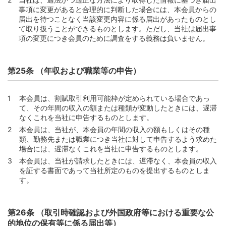
事項に変更があると合理的に判断した場合には、本会員からの
届出を待つことなく当該変更内容に係る届出があったものとし
て取り扱うことができるものとします。ただし、当社は届出事
項の変更につき会員のために調査をする義務は負いません。
第25条 （年収および職業等の申告）
本会員は、割賦取引利用可能枠が定められている場合であっ
て、その年間の収入の額または種類が変動したときには、遅滞
なくこれを当社に申告するものとします。
本会員は、当社が、本会員の年間の収入の額もしくはその種
類、勤務先または職業につき当社に対して申告するよう求めた
場合には、遅滞なくこれを当社に申告するものとします。
本会員は、当社が請求したときには、遅滞なく、本会員の収入
を証する書面であって当社所定のものを提出するものとしま
す。
第26条 （取引時確認および外国政府等における重要な公
的地位の保有等に係る届出等）