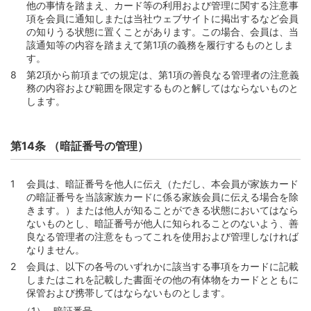
他の事情を踏まえ、カード等の利用および管理に関する注意事
別紙１ 定義集
項を会員に通知しまたは当社ウェブサイトに掲出するなど会員
別表1（第58条第1項、第59条第1項、第60条第1項、第72
の知りうる状態に置くことがあります。この場合、会員は、当
条関係）
該通知等の内容を踏まえて第1項の義務を履行するものとしま
す。
別表2（第58条第2項、第59条第1項、第60条第1項、第73
第2項から前項までの規定は、第1項の善良なる管理者の注意義
条関係）
務の内容および範囲を限定するものと解してはならないものと
別表3（第59条第1項、第60条第1項、第74条関係）
します。
別表4（第59条第1項、第60条第1項、第75条関係）
別表5（第63条関係）
第14条 （暗証番号の管理）
別表6（第99条関係）
会員は、暗証番号を他人に伝え（ただし、本会員が家族カード
の暗証番号を当該家族カードに係る家族会員に伝える場合を除
きます。）または他人が知ることができる状態においてはなら
ないものとし、暗証番号が他人に知られることのないよう、善
良なる管理者の注意をもってこれを使用および管理しなければ
なりません。
会員は、以下の各号のいずれかに該当する事項をカードに記載
しまたはこれを記載した書面その他の有体物をカードとともに
保管および携帯してはならないものとします。
暗証番号