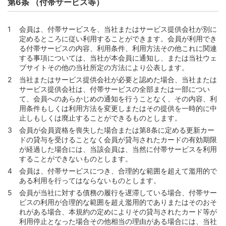
第46条 （ショッピングの利用方法）
第6条 （付帯サービス等）
第47条 （通信販売等加盟店の場合のショッピング利用方
法）
会員は、付帯サービスを、当社またはサービス提供会社が別に
定めるところに従い利用することができます。会員が利用でき
第48条 （通信販売等加盟店とカード情報の登録）
る付帯サービスの内容、利用条件、利用方法その他これに関連
第49条 （継続課金取引の場合におけるショッピングの利
する事項については、当社が本会員に通知し、または当社ウェ
用方法の特則）
ブサイトその他の当社所定の方法により公表します。
第50条 （継続課金取引の終了等）
当社またはサービス提供会社が必要と認めた場合、当社または
サービス提供会社は、付帯サービスの全部または一部につい
第51条 （ショッピング利用時の本人確認等）
て、会員へのあらかじめの通知を行うことなく、その内容、利
第52条 （ショッピング利用に係る禁止行為等）
用条件もしくは利用方法を変更しまたはその提供を一時的に中
止しもしくは廃止することができるものとします。
第53条 （会員の責によらないショッピングの利用の制
会員が会員資格を喪失した場合または第8条に定める更新カー
限）
ドの貸与を受けることなく会員が貸与されたカードの有効期限
第2節 支払義務と支払方式
が経過した場合には、当該会員は、当然に付帯サービスを利用
することができないものとします。
第54条 （ショッピング利用代金およびショッピング利用
手数料の支払義務）
会員は、付帯サービスにつき、合理的な範囲を超えて濫用的で
ある利用を行ってはならないものとします。
第55条 （海外アクワイアラー加盟店でのショッピング利
会員が当社に対する債務の履行を遅滞している場合、付帯サー
用とショッピング利用代金等）
ビスの利用が合理的な範囲を超え濫用的でありまたはそのおそ
第56条 （支払方式の種類と内容）
れがある場合、本規約の定めによりその貸与されたカード等が
利用停止となった場合その他相当の理由がある場合には、当社
第57条 （分割払いおよびボーナス併用分割払いの支払回