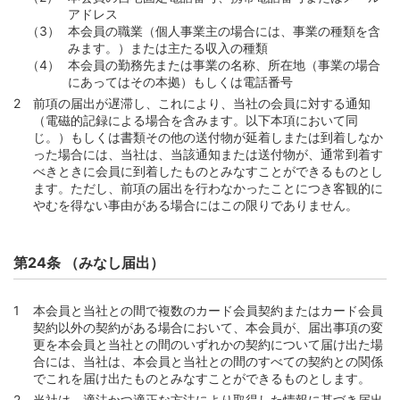
アドレス
本会員の職業（個人事業主の場合には、事業の種類を含
みます。）または主たる収入の種類
本会員の勤務先または事業の名称、所在地（事業の場合
にあってはその本拠）もしくは電話番号
前項の届出が遅滞し、これにより、当社の会員に対する通知
（電磁的記録による場合を含みます。以下本項において同
じ。）もしくは書類その他の送付物が延着しまたは到着しなか
った場合には、当社は、当該通知または送付物が、通常到着す
べきときに会員に到着したものとみなすことができるものとし
ます。ただし、前項の届出を行わなかったことにつき客観的に
やむを得ない事由がある場合にはこの限りでありません。
第24条 （みなし届出）
本会員と当社との間で複数のカード会員契約またはカード会員
契約以外の契約がある場合において、本会員が、届出事項の変
更を本会員と当社との間のいずれかの契約について届け出た場
合には、当社は、本会員と当社との間のすべての契約との関係
でこれを届け出たものとみなすことができるものとします。
当社は、適法かつ適正な方法により取得した情報に基づき届出