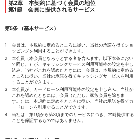
第2章 本契約に基づく会員の地位
第2編 カード等の利用等と支払
第1節 会員に提供されるサービス
第1章 利用可能枠等
第37条 （カード利用可能枠等の設定等）
第5条 （基本サービス）
第38条 （カード利用可能枠の範囲での利用）
第39条 （分割払い・リボ払い利用可能枠の範囲での利
会員は、本規約に定めるところに従い、当社の承諾を得てショ
用）
ッピングを利用することができます。
第40条 （割賦取引利用可能枠の範囲での利用）
本会員（本会員となろうとする者を含みます。以下本条におい
て同じ。）が、キャッシングサービス利用可能枠の設定を申し
第41条 （キャッシングサービス利用可能枠およびカード
込み、当社がこれを認めたときには、会員は、本規約に定める
ローン利用可能枠の設定等）
ところに従い、当社の承諾を得てキャッシングサービスを利用
第42条 （キャッシングサービス利用可能枠およびカード
することができます。
ローン利用可能枠の範囲での利用）
本会員が、カードローン利用可能枠の設定を申し込み、当社が
第43条 （複数枚カード保有の場合の利用可能枠の特則）
これを認めたときには、会員（ただし、家族会員を除きま
す。）は、本規約に定めるところに従い、当社の承諾を得てカ
第2章 ショッピング
ードローンを利用することができます。
第1節 ショッピングの利用
当社は、第1項から第3項までのサービスにつき、常時提供する
ことを保証するものではありません。
第44条 （カード等の利用による立替払いの委託）
第45条 （加盟店）