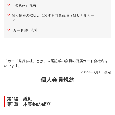
第2条 （本契約の申込と成立）
「楽Pay」特約
第3条 （本契約と本規約の関係）
個人情報の取扱いに関する同意条項（ＭＵＦＧカー
第4条 （特約）
ド）
第2章 本契約に基づく会員の地位
[カード発行会社]
第1節 会員に提供されるサービス
第5条 （基本サービス）
第6条 （付帯サービス等）
第2節 会員の義務
「カード発行会社」とは、末尾記載の会員の所属カード会社名を
第1款 カード等の管理等
いいます。
第7条 （カードの貸与）
2022年6月1日改定
個人会員規約
第8条 （更新カードの発行）
第9条 （カードの再発行）
第10条 （更新カードまたは再発行カードの送付を受けた
第1編 総則
ときの処置）
第1章 本契約の成立
第11条 （子カード）
第12条 （暗証番号）