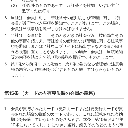
(1)以外のものであって、暗証番号を推知しやすい文字、
数字または符号
当社は、会員に対し、暗証番号の使用および管理に関し、特に
会員が遵守すべき事項を通知することがあります。この場合、
会員は当該事項を遵守しなければなりません。
当社は、会員に対し、そのときどきの社会状況、技術動向その
他の事情を踏まえ、暗証番号の使用および管理に関する注意事
項を通知しまたは当社ウェブサイトに掲出するなど会員が知り
うる状態に置くことがあります。この場合、会員は、当該通知
等の内容を踏まえて第1項の義務を履行するものとします。
第2項から前項までの規定は、第1項の善良なる管理者の注意義
務の内容および範囲を限定するものと解してはならないものと
します。
第15条 （カードの占有喪失時の会員の義務）
会員が貸与されたカード（更新カードまたは再発行カードが貸
与された場合の従前のカードであって、これに記載された有効
期限を経過していないものを含みます。本条、第16条および第
19条において同じ。）につき、盗難、紛失その他どのような事