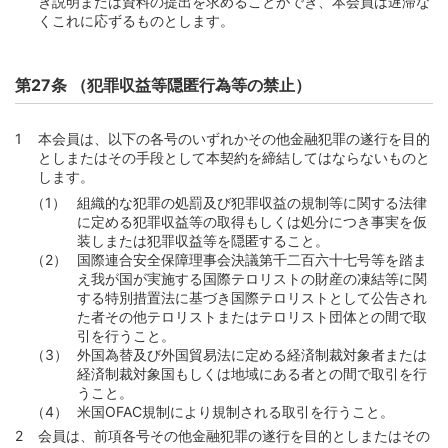
き説明または資料の提出を求めることができ、本会員は遅滞な
くこれに応ずるものとします。
第27条 （犯罪収益等隠匿行為等の禁止）
本会員は、以下の各号のいずれかその他金融犯罪の遂行を目的
としまたはその手段として本契約を締結してはならないものと
します。
組織的な犯罪の処罰及び犯罪収益の規制等に関する法律
に定める犯罪収益等の取得もしくは処分につき事実を仮
装しまたは犯罪収益等を隠匿すること。
国際連合安全保障理事会決議第千二百六十七号等を踏ま
え我が国が実施する国際テロリストの財産の凍結等に関
する特別措置法に基づき国際テロリストとして公告され
た者その他テロリストまたはテロリスト団体との間で取
引を行うこと。
外国為替及び外国貿易法に定める経済制裁対象者または
経済制裁対象国もしくは地域にある者との間で取引を行
うこと。
米国OFAC規制により規制される取引を行うこと。
会員は、前項各号その他金融犯罪の遂行を目的としまたはその