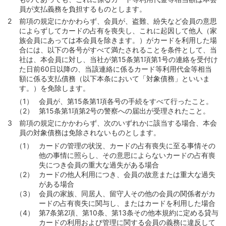
員が支払義務を負担するものとします。
前項の規定にかかわらず、会員が、盗難、紛失など会員の意思
によらずしてカードの占有を喪失し、これに起因して他人（家
族会員にあっては本会員を除きます。）がカードを利用した場
合には、以下の各号がすべて満たされることを条件として、当
社は、本会員に対し、当社が第15条第1項第1号の連絡を受付け
た日前60日以降の、当該連絡に係るカード等利用代金等相当
額に係る支払債務（以下本条において「対象債務」といいま
す。）を免除します。
会員が、第15条第1項各号の手続をすべて行ったこと。
第15条第1項第2号の警察への届出が受理されたこと。
前項の規定にかかわらず、次のいずれかに該当する場合、本会
員の対象債務は免除されないものとします。
カードの管理の状況、カードの占有喪失に至る事情その
他の事情に照らし、その意思によらないカードの占有喪
失につき会員の重大な過失がある場合
カードの他人利用につき、会員の故意または重大な過失
がある場合
会員の家族、同居人、留守人その他の会員の関係者がカ
ードの占有喪失に関与し、またはカードを利用した場合
第7条第2項、第10条、第13条その他本規約に定める貸与
カードの利用および管理に関する会員の義務に違反して