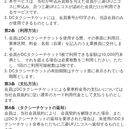
本サービスは、当社が申込み資格を与えた会員が三菱UFJニコ
スに申込み、且つ三菱UFJニコスが認めた会員だけが利用でき
るサービスです。
DCタクシーチケットには、会員番号が印字され、当該会員のみ
が使用できるものとします。
第2条 （利用方法）
会員はDCタクシーチケットを使用する際、その券面に利用日、
乗車区間、料金、名前（自署）を記入のうえ乗務員に交付しま
す。
会員がDCタクシーチケット1枚で利用できる金額は10,000円未
満とし、それを超える場合は必要枚数をご利用ください。ただ
し、1回のご利用可能枚数は3枚です。
DCタクシーチケットの有効期限はチケット面に表示されている
期限とします。
第3条 （支払方法）
会員はDCタクシーチケットによる乗車料金等の支払いについては
当社会員規約に従い通常のカード利用代金として支払うものとし
ます。
第4条 （タクシーチケットの返却）
会員は、当社会員規約により、会員契約を解除された場合、また
はDCタクシーチケットの返却を要求された場合は、未使用のDCタ
クシーチケット全券をただちに三菱UFJニコスへ返却するものとし